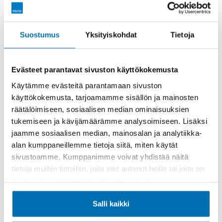
CEM-tulokset
Suostumus
Yksityiskohdat
Tietoja
Vaihtoautot
Avoinna
MA-PE 08.30-17.00

Evästeet parantavat sivuston käyttökokemusta
LA 10.00-14.00
Käytämme evästeitä parantamaan sivuston
käyttökokemusta, tarjoamamme sisällön ja mainosten
050 952 1440
räätälöimiseen, sosiaalisen median ominaisuuksien
tukemiseen ja kävijämäärämme analysoimiseen. Lisäksi
jaamme sosiaalisen median, mainosalan ja analytiikka-
Huolto
alan kumppaneillemme tietoja siitä, miten käytät
sivustoamme. Kumppanimme voivat yhdistää näitä
Volkswagen, Audi, Seat, CUPRA
tietoja muihin tietoihin, joita olet antanut heille tai joita on
Avoinna
MA-PE 08.00-16.00
kerätty, kun olet käyttänyt heidän palvelujaan.
050 952 1450
Salli kaikki
Audi CEM-tulokset