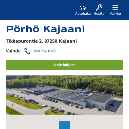
Autohaku
Huolto
Valikko
Pörhö Kajaani
Tikkapurontie 2, 87250 Kajaani
Vaihde
050 952 1000
Reittiohjeet