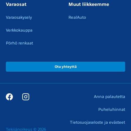
Varaosat
Muut liikkeemme
Varaosakysely
RealAuto
Verkkokauppa
Pörhö renkaat
Ota yhteyttä
Anna palautetta
Puheluhinnat
Tietosuojaseloste ja evästeet
Tekijänoikeus © 2026
