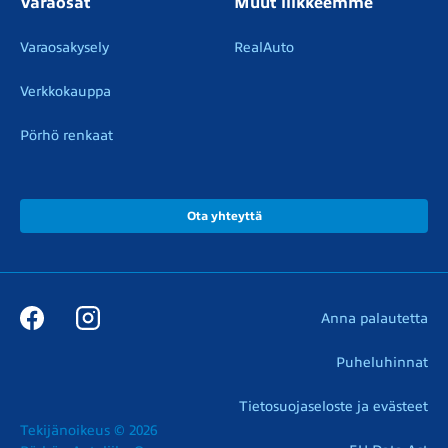
Varaosat
Muut liikkeemme
Varaosakysely
RealAuto
Verkkokauppa
Pörhö renkaat
Ota yhteyttä
Anna palautetta
Puheluhinnat
Tietosuojaseloste ja evästeet
Tekijänoikeus © 2026
