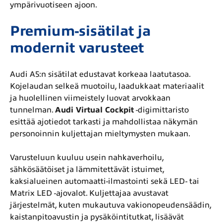
ympärivuotiseen ajoon.
Premium-sisätilat ja
modernit varusteet
Audi A5:n sisätilat edustavat korkeaa laatutasoa.
Kojelaudan selkeä muotoilu, laadukkaat materiaalit
ja huolellinen viimeistely luovat arvokkaan
tunnelman.
Audi Virtual Cockpit
-digimittaristo
esittää ajotiedot tarkasti ja mahdollistaa näkymän
personoinnin kuljettajan mieltymysten mukaan.
Varusteluun kuuluu usein nahkaverhoilu,
sähkösäätöiset ja lämmitettävät istuimet,
kaksialueinen automaatti-ilmastointi sekä LED- tai
Matrix LED -ajovalot. Kuljettajaa avustavat
järjestelmät, kuten mukautuva vakionopeudensäädin,
kaistanpitoavustin ja pysäköintitutkat, lisäävät