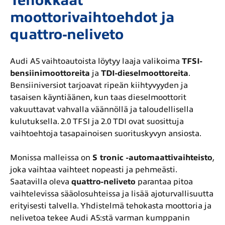
Tehokkaat
moottorivaihtoehdot ja
quattro-neliveto
Audi A5 vaihtoautoista löytyy laaja valikoima
TFSI-
bensiinimoottoreita
ja
TDI-dieselmoottoreita
.
Bensiiniversiot tarjoavat ripeän kiihtyvyyden ja
tasaisen käyntiäänen, kun taas dieselmoottorit
vakuuttavat vahvalla väännöllä ja taloudellisella
kulutuksella. 2.0 TFSI ja 2.0 TDI ovat suosittuja
vaihtoehtoja tasapainoisen suorituskyvyn ansiosta.
Monissa malleissa on
S tronic -automaattivaihteisto
,
joka vaihtaa vaihteet nopeasti ja pehmeästi.
Saatavilla oleva
quattro-neliveto
parantaa pitoa
vaihtelevissa sääolosuhteissa ja lisää ajoturvallisuutta
erityisesti talvella. Yhdistelmä tehokasta moottoria ja
nelivetoa tekee Audi A5:stä varman kumppanin