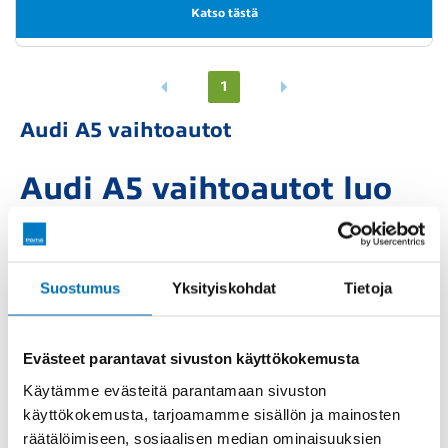
Katso tästä
1
Audi A5 vaihtoautot
Audi A5 vaihtoautot luo
urheilullista premium-
tunnelmaa käytettynäkin
Suostumus
Yksityiskohdat
Tietoja
Audi A5 vaihtoautot
yhdistävät urheilullisen
ajokokemuksen, ajattoman muotoilun ja
Evästeet parantavat sivuston käyttökokemusta
edistyksellisen teknologian. Malli kuuluu premium-
luokan keskikokoisiin autoihin ja tunnetaan
Käytämme evästeitä parantamaan sivuston
matalasta kattolinjastaan, leveästä olemuksestaan
käyttökokemusta, tarjoamamme sisällön ja mainosten
sekä viimeistellyistä yksityiskohdistaan. Käytetty Audi
räätälöimiseen, sosiaalisen median ominaisuuksien