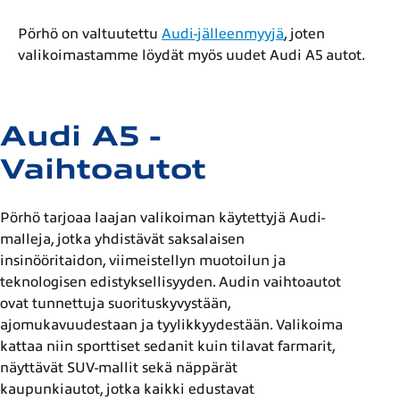
Pörhö on valtuutettu
Audi-jälleenmyyjä
, joten
valikoimastamme löydät myös uudet Audi A5 autot.
Audi A5 -
Vaihtoautot
Pörhö tarjoaa laajan valikoiman käytettyjä Audi-
malleja, jotka yhdistävät saksalaisen
insinööritaidon, viimeistellyn muotoilun ja
teknologisen edistyksellisyyden. Audin vaihtoautot
ovat tunnettuja suorituskyvystään,
ajomukavuudestaan ja tyylikkyydestään. Valikoima
kattaa niin sporttiset sedanit kuin tilavat farmarit,
näyttävät SUV-mallit sekä näppärät
kaupunkiautot, jotka kaikki edustavat