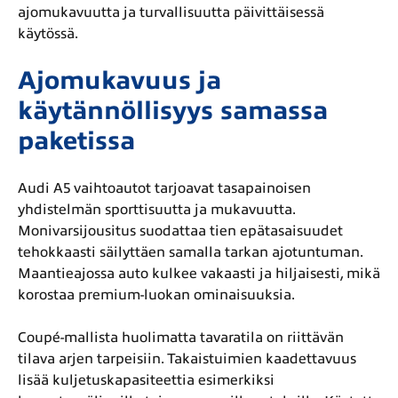
ajomukavuutta ja turvallisuutta päivittäisessä
käytössä.
Ajomukavuus ja
käytännöllisyys samassa
paketissa
Audi A5 vaihtoautot tarjoavat tasapainoisen
yhdistelmän sporttisuutta ja mukavuutta.
Monivarsijousitus suodattaa tien epätasaisuudet
tehokkaasti säilyttäen samalla tarkan ajotuntuman.
Maantieajossa auto kulkee vakaasti ja hiljaisesti, mikä
korostaa premium-luokan ominaisuuksia.
Coupé-mallista huolimatta tavaratila on riittävän
tilava arjen tarpeisiin. Takaistuimien kaadettavuus
lisää kuljetuskapasiteettia esimerkiksi