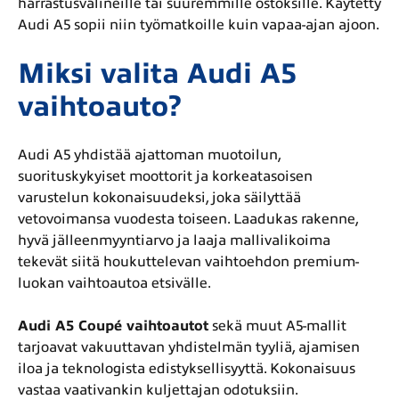
harrastusvälineille tai suuremmille ostoksille. Käytetty
Audi A5 sopii niin työmatkoille kuin vapaa-ajan ajoon.
Miksi valita Audi A5
vaihtoauto?
Audi A5 yhdistää ajattoman muotoilun,
suorituskykyiset moottorit ja korkeatasoisen
varustelun kokonaisuudeksi, joka säilyttää
vetovoimansa vuodesta toiseen. Laadukas rakenne,
hyvä jälleenmyyntiarvo ja laaja mallivalikoima
tekevät siitä houkuttelevan vaihtoehdon premium-
luokan vaihtoautoa etsivälle.
Audi A5 Coupé vaihtoautot
sekä muut A5-mallit
tarjoavat vakuuttavan yhdistelmän tyyliä, ajamisen
iloa ja teknologista edistyksellisyyttä. Kokonaisuus
vastaa vaativankin kuljettajan odotuksiin.