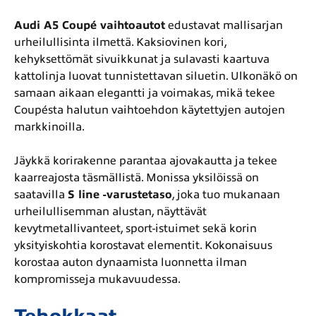
Audi A5 Coupé vaihtoautot
edustavat mallisarjan
urheilullisinta ilmettä. Kaksiovinen kori,
kehyksettömät sivuikkunat ja sulavasti kaartuva
kattolinja luovat tunnistettavan siluetin. Ulkonäkö on
samaan aikaan elegantti ja voimakas, mikä tekee
Coupésta halutun vaihtoehdon käytettyjen autojen
markkinoilla.
Jäykkä korirakenne parantaa ajovakautta ja tekee
kaarreajosta täsmällistä. Monissa yksilöissä on
saatavilla
S line -varustetaso
, joka tuo mukanaan
urheilullisemman alustan, näyttävät
kevytmetallivanteet, sport-istuimet sekä korin
yksityiskohtia korostavat elementit. Kokonaisuus
korostaa auton dynaamista luonnetta ilman
kompromisseja mukavuudessa.