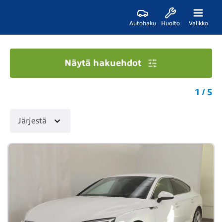
Autohaku
Huolto
Valikko
Näytä hakuehdot
1 / 5
Järjestä