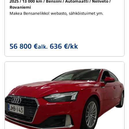
2025
13 000 km
Bensiini
Automaatti
Neliveto
Rovaniemi
Makea Bensanelikko! webasto, sähköistuimet ym.
56 800 €
636 €/kk
alk.