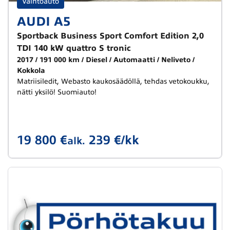
Vaihtoauto
AUDI A5
Sportback Business Sport Comfort Edition 2,0
TDI 140 kW quattro S tronic
2017
191 000 km
Diesel
Automaatti
Neliveto
Kokkola
Matriisiledit, Webasto kaukosäädöllä, tehdas vetokoukku,
nätti yksilö! Suomiauto!
19 800 €
239 €/kk
alk.