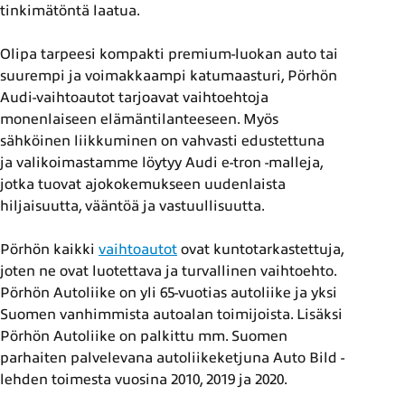
tinkimätöntä laatua.
Olipa tarpeesi kompakti premium-luokan auto tai
suurempi ja voimakkaampi katumaasturi, Pörhön
Audi-vaihtoautot tarjoavat vaihtoehtoja
monenlaiseen elämäntilanteeseen. Myös
sähköinen liikkuminen on vahvasti edustettuna
ja valikoimastamme löytyy Audi e-tron -malleja,
jotka tuovat ajokokemukseen uudenlaista
hiljaisuutta, vääntöä ja vastuullisuutta.
Pörhön kaikki
vaihtoautot
ovat kuntotarkastettuja,
joten ne ovat luotettava ja turvallinen vaihtoehto.
Pörhön Autoliike on yli 65-vuotias autoliike ja yksi
Suomen vanhimmista autoalan toimijoista. Lisäksi
Pörhön Autoliike on palkittu mm. Suomen
parhaiten palvelevana autoliikeketjuna Auto Bild -
lehden toimesta vuosina 2010, 2019 ja 2020.