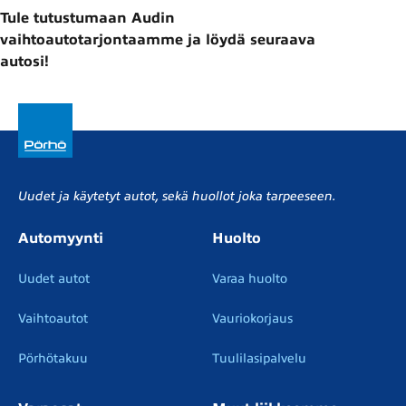
Tule tutustumaan Audin
vaihtoautotarjontaamme ja löydä seuraava
autosi!
Uudet ja käytetyt autot, sekä huollot joka tarpeeseen.
Automyynti
Huolto
Uudet autot
Varaa huolto
Vaihtoautot
Vauriokorjaus
Pörhötakuu
Tuulilasipalvelu