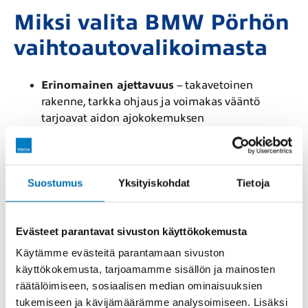
Miksi valita BMW Pörhön
vaihtoautovalikoimasta
Erinomainen ajettavuus
– takavetoinen
rakenne, tarkka ohjaus ja voimakas vääntö
tarjoavat aidon ajokokemuksen
Laadukas viimeistely
– sisätilojen materiaalit,
teknologia ja ergonomia ovat korkeinta luokkaa
Suostumus
Yksityiskohdat
Tietoja
Monipuolinen mallisto
– hatchbackeja,
sedaneita, farmareita, SUV-malleja ja
Evästeet parantavat sivuston käyttökokemusta
sähköautoja
Käytämme evästeitä parantamaan sivuston
Luotettavat yksilöt
– valikoimamme BMW:t
käyttökokemusta, tarjoamamme sisällön ja mainosten
ovat tarkastettuja ja valmiita ajoon
räätälöimiseen, sosiaalisen median ominaisuuksien
tukemiseen ja kävijämäärämme analysoimiseen. Lisäksi