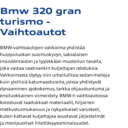
Bmw 320 gran
turismo -
Vaihtoautot
BMW-vaihtoautojen valikoima yhdistää
huippuluokan suorituskyvyn, saksalaisen
insinööritaidon ja tyylikkään muotoilun tavalla,
joka vastaa vaativankin kuljettajan odotuksia.
Valikoimasta löytyy niin urheilullisia sedan-malleja
kuin ylellisiä katumaastureita, joissa yhdistyvät
dynaaminen ajokokemus, tarkka ohjaustuntuma ja
ensiluokkainen viimeistely. BMW:n vaihtoautoissa
korostuvat laadukkaat materiaalit, hiljainen
matkustusmukavuus ja nykyaikaiset varusteet,
kuten kattavat kuljettajaa avustavat järjestelmät
ja monipuoliset liitettävyysominaisuudet.