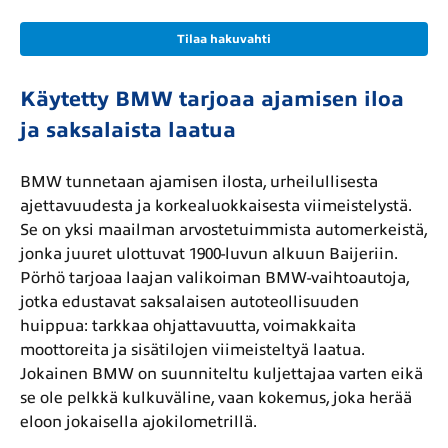
Tilaa hakuvahti
Käytetty BMW tarjoaa ajamisen iloa
ja saksalaista laatua
BMW tunnetaan ajamisen ilosta, urheilullisesta
ajettavuudesta ja korkealuokkaisesta viimeistelystä.
Se on yksi maailman arvostetuimmista automerkeistä,
jonka juuret ulottuvat 1900-luvun alkuun Baijeriin.
Pörhö tarjoaa laajan valikoiman BMW-vaihtoautoja,
jotka edustavat saksalaisen autoteollisuuden
huippua: tarkkaa ohjattavuutta, voimakkaita
moottoreita ja sisätilojen viimeisteltyä laatua.
Jokainen BMW on suunniteltu kuljettajaa varten eikä
se ole pelkkä kulkuväline, vaan kokemus, joka herää
eloon jokaisella ajokilometrillä.