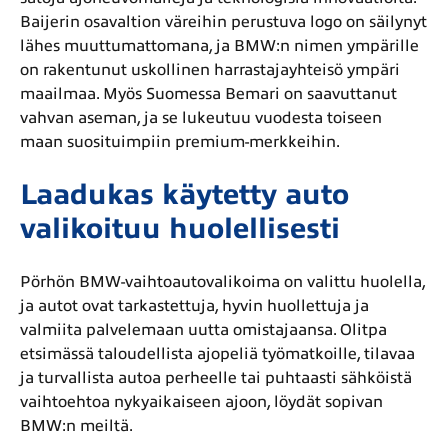
Baijerin osavaltion väreihin perustuva logo on säilynyt
lähes muuttumattomana, ja BMW:n nimen ympärille
on rakentunut uskollinen harrastajayhteisö ympäri
maailmaa. Myös Suomessa Bemari on saavuttanut
vahvan aseman, ja se lukeutuu vuodesta toiseen
maan suosituimpiin premium-merkkeihin.
Laadukas käytetty auto
valikoituu huolellisesti
Pörhön BMW-vaihtoautovalikoima on valittu huolella,
ja autot ovat tarkastettuja, hyvin huollettuja ja
valmiita palvelemaan uutta omistajaansa. Olitpa
etsimässä taloudellista ajopeliä työmatkoille, tilavaa
ja turvallista autoa perheelle tai puhtaasti sähköistä
vaihtoehtoa nykyaikaiseen ajoon, löydät sopivan
BMW:n meiltä.