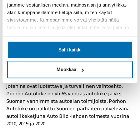
Pörhön palvelu ja asiantuntemus
– saat auton
jaamme sosiaalisen median, mainosalan ja analytiikka-
lisäksi asiantuntevaa palvelua ja joustavat
alan kumppaneillemme tietoja siitä, miten käytät
rahoitusvaihtoehdot
sivustoamme. Kumppanimme voivat yhdistää näitä
tietoja muihin tietoihin, joita olet antanut heille tai joita on
Valitse BMW, jos etsit autoa, joka ei tyydy olemaan
kerätty, kun olet käyttänyt heidän palvelujaan.
vain kulkuväline – vaan tekee jokaisesta ajosta
merkityksellisen. Pörhö auttaa sinua löytämään juuri
Salli kaikki
oikean Bemarin juuri sinun elämääsi. Tervetuloa
koeajolle ja ihastumaan ajamisen todelliseen iloon.
Muokkaa
Pörhön kaikki
vaihtoautot
ovat kuntotarkastettuja,
joten ne ovat luotettava ja turvallinen vaihtoehto.
Pörhön Autoliike on yli 65-vuotias autoliike ja yksi
Suomen vanhimmista autoalan toimijoista. Pörhön
Autoliike on palkittu Suomen parhaiten palvelevana
autoliikeketjuna Auto Bild -lehden toimesta vuosina
2010, 2019 ja 2020.