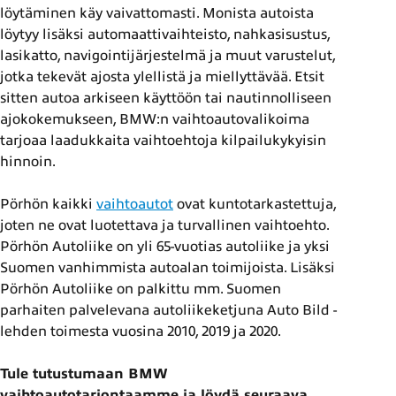
löytäminen käy vaivattomasti. Monista autoista
löytyy lisäksi automaattivaihteisto, nahkasisustus,
lasikatto, navigointijärjestelmä ja muut varustelut,
jotka tekevät ajosta ylellistä ja miellyttävää. Etsit
sitten autoa arkiseen käyttöön tai nautinnolliseen
ajokokemukseen, BMW:n vaihtoautovalikoima
tarjoaa laadukkaita vaihtoehtoja kilpailukykyisin
hinnoin.
Pörhön kaikki
vaihtoautot
ovat kuntotarkastettuja,
joten ne ovat luotettava ja turvallinen vaihtoehto.
Pörhön Autoliike on yli 65-vuotias autoliike ja yksi
Suomen vanhimmista autoalan toimijoista. Lisäksi
Pörhön Autoliike on palkittu mm. Suomen
parhaiten palvelevana autoliikeketjuna Auto Bild -
lehden toimesta vuosina 2010, 2019 ja 2020.
Tule tutustumaan BMW
vaihtoautotarjontaamme ja löydä seuraava