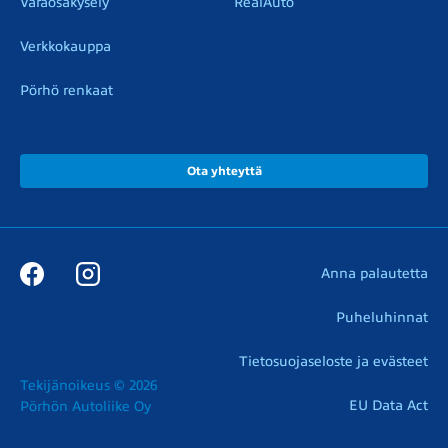
Varaosakysely
RealAuto
Verkkokauppa
Pörhö renkaat
Ota yhteyttä
Anna palautetta
Puheluhinnat
Tietosuojaseloste ja evästeet
Tekijänoikeus © 2026

EU Data Act
Pörhön Autoliike Oy