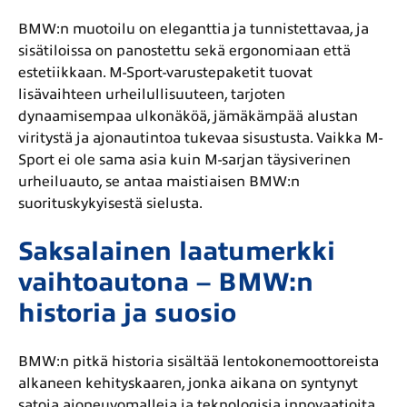
BMW:n muotoilu on eleganttia ja tunnistettavaa, ja
sisätiloissa on panostettu sekä ergonomiaan että
estetiikkaan. M-Sport-varustepaketit tuovat
lisävaihteen urheilullisuuteen, tarjoten
dynaamisempaa ulkonäköä, jämäkämpää alustan
viritystä ja ajonautintoa tukevaa sisustusta. Vaikka M-
Sport ei ole sama asia kuin M-sarjan täysiverinen
urheiluauto, se antaa maistiaisen BMW:n
suorituskykyisestä sielusta.
Saksalainen laatumerkki
vaihtoautona – BMW:n
historia ja suosio
BMW:n pitkä historia sisältää lentokonemoottoreista
alkaneen kehityskaaren, jonka aikana on syntynyt
satoja ajoneuvomalleja ja teknologisia innovaatioita.