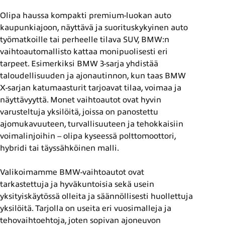
Olipa haussa kompakti premium-luokan auto
kaupunkiajoon, näyttävä ja suorituskykyinen auto
työmatkoille tai perheelle tilava SUV, BMW:n
vaihtoautomallisto kattaa monipuolisesti eri
tarpeet. Esimerkiksi BMW 3-sarja yhdistää
taloudellisuuden ja ajonautinnon, kun taas BMW
X-sarjan katumaasturit tarjoavat tilaa, voimaa ja
näyttävyyttä. Monet vaihtoautot ovat hyvin
varusteltuja yksilöitä, joissa on panostettu
ajomukavuuteen, turvallisuuteen ja tehokkaisiin
voimalinjoihin – olipa kyseessä polttomoottori,
hybridi tai täyssähköinen malli.
Valikoimamme BMW-vaihtoautot ovat
tarkastettuja ja hyväkuntoisia sekä usein
yksityiskäytössä olleita ja säännöllisesti huollettuja
yksilöitä. Tarjolla on useita eri vuosimalleja ja
tehovaihtoehtoja, joten sopivan ajoneuvon