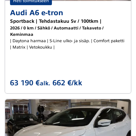
Heti toimitukseen
Audi A6 e-tron
Sportback | Tehdastakuu 5v / 100tkm |
2026
0 km
Sähkö
Automaatti
Takaveto
Keminmaa
| Daytona harmaa | S-Line ulko- ja sisäp. | Comfort paketti
| Matrix | Vetokoukku |
63 190 €
662 €/kk
alk.