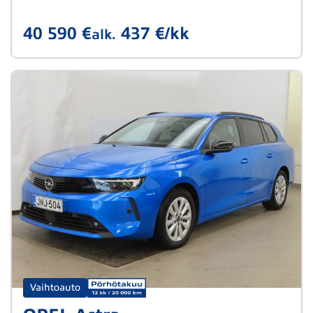
40 590 €
437 €/kk
alk.
Vaihtoauto