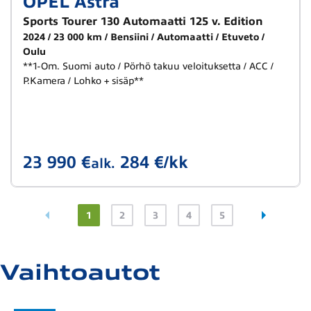
OPEL Astra
Sports Tourer 130 Automaatti 125 v. Edition
2024
23 000 km
Bensiini
Automaatti
Etuveto
Oulu
**1-Om. Suomi auto / Pörhö takuu veloituksetta / ACC /
P.Kamera / Lohko + sisäp**
23 990 €
284 €/kk
alk.
1
2
3
4
5
Vaihtoautot