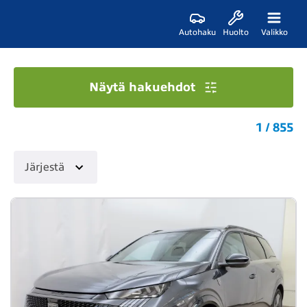
Autohaku
Huolto
Valikko
Näytä hakuehdot
1 / 855
Järjestä