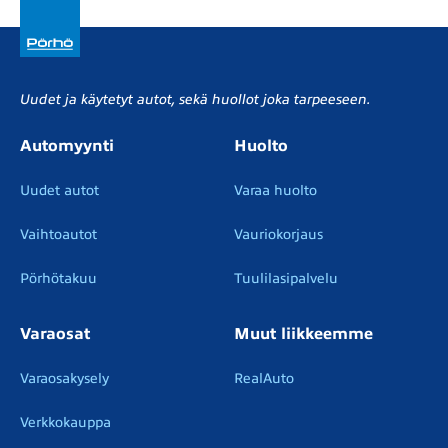
Uudet ja käytetyt autot, sekä huollot joka tarpeeseen.
Automyynti
Huolto
Uudet autot
Varaa huolto
Vaihtoautot
Vauriokorjaus
Pörhötakuu
Tuulilasipalvelu
Varaosat
Muut liikkeemme
Varaosakysely
RealAuto
Verkkokauppa