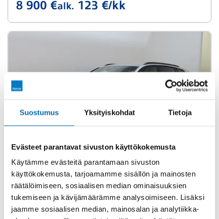
8 900 €
123 €/kk
alk.
Suostumus
Yksityiskohdat
Tietoja
Evästeet parantavat sivuston käyttökokemusta
Käytämme evästeitä parantamaan sivuston
käyttökokemusta, tarjoamamme sisällön ja mainosten
Heti toimitukseen
räätälöimiseen, sosiaalisen median ominaisuuksien
tukemiseen ja kävijämäärämme analysoimiseen. Lisäksi
Opel Astra
jaamme sosiaalisen median, mainosalan ja analytiikka-
Sports Tourer Edition Plus Hybrid 145