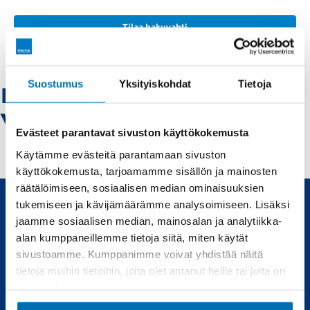
Tilaa hakuvahti
Suostumus
Yksityiskohdat
Tietoja
Mazda-ylivieska -
Vaihtoautot
Evästeet parantavat sivuston käyttökokemusta
Käytämme evästeitä parantamaan sivuston
käyttökokemusta, tarjoamamme sisällön ja mainosten
räätälöimiseen, sosiaalisen median ominaisuuksien
tukemiseen ja kävijämäärämme analysoimiseen. Lisäksi
jaamme sosiaalisen median, mainosalan ja analytiikka-
Uudet ja käytetyt autot, sekä huollot joka tarpeeseen.
alan kumppaneillemme tietoja siitä, miten käytät
sivustoamme. Kumppanimme voivat yhdistää näitä
Automyynti
Huolto
tietoja muihin tietoihin, joita olet antanut heille tai joita on
kerätty, kun olet käyttänyt heidän palvelujaan.
Uudet autot
Varaa huolto