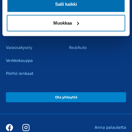
Salli kaikki
Vaihtoautot
Vauriokorjaus
Pörhötakuu
Tuulilasipalvelu
Muokkaa
Varaosat
Muut liikkeemme
Varaosakysely
RealAuto
Verkkokauppa
Pörhö renkaat
Ota yhteyttä
Anna palautetta