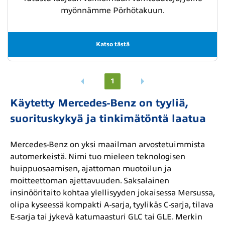
myönnämme Pörhötakuun.
Katso tästä
1
Käytetty Mercedes-Benz on tyyliä,
suorituskykyä ja tinkimätöntä laatua
Mercedes-Benz on yksi maailman arvostetuimmista
automerkeistä. Nimi tuo mieleen teknologisen
huippuosaamisen, ajattoman muotoilun ja
moitteettoman ajettavuuden. Saksalainen
insinööritaito kohtaa ylellisyyden jokaisessa Mersussa,
olipa kyseessä kompakti A-sarja, tyylikäs C-sarja, tilava
E-sarja tai jykevä katumaasturi GLC tai GLE. Merkin