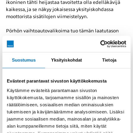
ikoninen tähti heijastaa tavoitetta olla edelläkävijä
kaikessa, ja se näkyy jokaisessa yksityiskohdassa
moottorista sisätilojen viimeistelyyn.
Pörhön vaihtoautovalikoima tuo tämän laatutason
saatavillesi. Jokainen auto on tarkastettu, ja tarjolla
on vaihtoehtoja eri käyttövoimilla. Valikoimasta löytyy
Mercedes-Benzin vaihtoautoja, jotka tarjoavat
poikkeuksellista mukavuutta, turvallisuutta ja
Suostumus
Yksityiskohdat
Tietoja
ajamisen nautintoa jokaiseen päivään. Käytetty
Mercedes ei ole kompromissi vaan harkittu valinta,
jossa yhdistyvät premium-tason ominaisuudet ja
Evästeet parantavat sivuston käyttökokemusta
taloudellinen järkevyys.
Käytämme evästeitä parantamaan sivuston
käyttökokemusta, tarjoamamme sisällön ja mainosten
Mallistot, jotka täyttävät eri
räätälöimiseen, sosiaalisen median ominaisuuksien
tarpeet
tukemiseen ja kävijämäärämme analysoimiseen. Lisäksi
jaamme sosiaalisen median, mainosalan ja analytiikka-
alan kumppaneillemme tietoja siitä, miten käytät
Mercedes-Benzin mallikirjo kattaa jokaisen
sivustoamme. Kumppanimme voivat yhdistää näitä