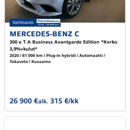
Vaihtoauto
MERCEDES-BENZ C
300 e T A Business Avantgarde Edition *Korko
3,9%+kulut*
2020
61 000 km
Plug-in hybridi
Automaatti
Takaveto
Kuusamo
26 900 €
315 €/kk
alk.