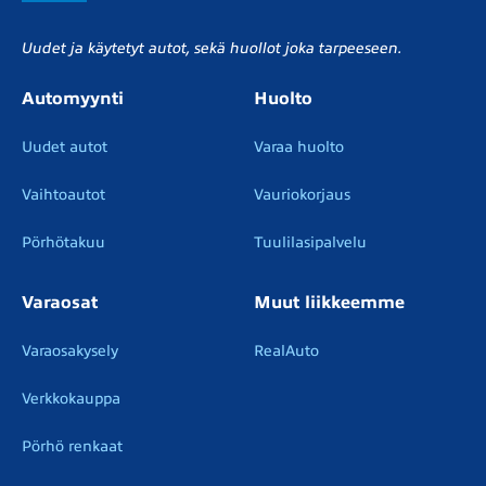
Uudet ja käytetyt autot, sekä huollot joka tarpeeseen.
Automyynti
Huolto
Uudet autot
Varaa huolto
Vaihtoautot
Vauriokorjaus
Pörhötakuu
Tuulilasipalvelu
Varaosat
Muut liikkeemme
Varaosakysely
RealAuto
Verkkokauppa
Pörhö renkaat