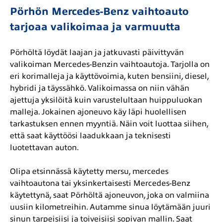
Pörhön Mercedes-Benz vaihtoauto
tarjoaa valikoimaa ja varmuutta
Pörhöltä löydät laajan ja jatkuvasti päivittyvän
valikoiman Mercedes-Benzin vaihtoautoja. Tarjolla on
eri korimalleja ja käyttövoimia, kuten bensiini, diesel,
hybridi ja täyssähkö. Valikoimassa on niin vähän
ajettuja yksilöitä kuin varustelultaan huippuluokan
malleja. Jokainen ajoneuvo käy läpi huolellisen
tarkastuksen ennen myyntiä. Näin voit luottaa siihen,
että saat käyttöösi laadukkaan ja teknisesti
luotettavan auton.
Olipa etsinnässä käytetty mersu, mercedes
vaihtoautona tai yksinkertaisesti Mercedes-Benz
käytettynä, saat Pörhöltä ajoneuvon, joka on valmiina
uusiin kilometreihin. Autamme sinua löytämään juuri
sinun tarpeisiisi ja toiveisiisi sopivan mallin. Saat