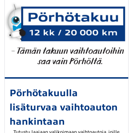
Pörhötakuulla
lisäturvaa vaihtoauton
hankintaan
Tutustu laajaan valikoimaan vaihtoautoja, joille