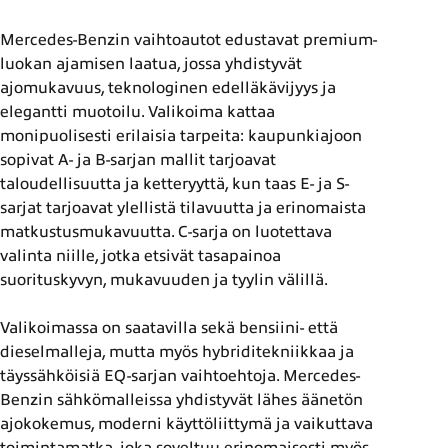
Mercedes-Benzin vaihtoautot edustavat premium-
luokan ajamisen laatua, jossa yhdistyvät
ajomukavuus, teknologinen edelläkävijyys ja
elegantti muotoilu. Valikoima kattaa
monipuolisesti erilaisia tarpeita: kaupunkiajoon
sopivat A- ja B-sarjan mallit tarjoavat
taloudellisuutta ja ketteryyttä, kun taas E- ja S-
sarjat tarjoavat ylellistä tilavuutta ja erinomaista
matkustusmukavuutta. C-sarja on luotettava
valinta niille, jotka etsivät tasapainoa
suorituskyvyn, mukavuuden ja tyylin välillä.
Valikoimassa on saatavilla sekä bensiini- että
dieselmalleja, mutta myös hybriditekniikkaa ja
täyssähköisiä EQ-sarjan vaihtoehtoja. Mercedes-
Benzin sähkömalleissa yhdistyvät lähes äänetön
ajokokemus, moderni käyttöliittymä ja vaikuttava
toimintamatka, joka soveltuu erinomaisesti myös