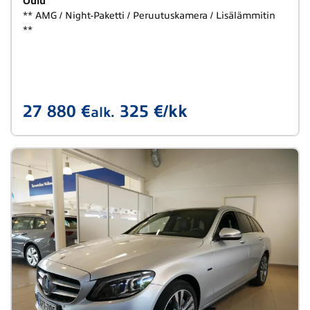
Oulu
** AMG / Night-Paketti / Peruutuskamera / Lisälämmitin
**
27 880 €
325 €/kk
alk.