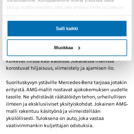
ajotarpeen. A-sarjan ketteryys sopii
tietoja muihin tietoihin, joita olet antanut heille tai joita on
kaupunkiliikenteeseen. C-sarjan ja E-sarjan eleganssi
kerätty, kun olet käyttänyt heidän palvelujaan.
tarjoaa täydellisen yhdistelmän ajomukavuutta ja
teknologiaa. GLC- ja GLE-mallit antavat SUV-luokan
Salli kaikki
tilaa, turvallisuutta ja maavaraa, ilman että tinkitään
ajodynamiikasta. EQ-sarjan täyssähköautot ovat
Mercedeksen vastaus päästöttömään liikkumiseen.
Muokkaa
Sähkövoiman sulavuus ja moderni ajokokemus
kulkevat niissä käsi kädessä. Jokaisessa mallissa
korostuvat hiljaisuus, viimeistely ja ajamisen ilo.
Suorituskyvyn ystäville Mercedes-Benz tarjoaa jotakin
erityistä. AMG-mallit nostavat ajokokemuksen uudelle
tasolle. Ne yhdistävät räätälöidyn tehon, urheilullisen
ilmeen ja eksklusiiviset yksityiskohdat. Jokainen AMG-
malli rakentuu käsityönä ja viimeistellään
yksilöllisesti. Tuloksena on auto, joka vastaa
vaativimmankin kuljettajan odotuksia.