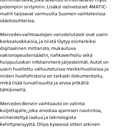
pidempiin siirtymiin. Lisäksi nelivetoiset 4MATIC-
mallit tarjoavat varmuutta Suomen vaihtelevissa
sääolosuhteissa.
Mercedes-vaihtoautojen varustelutasot ovat usein
korkealuokkaisia, ja niistä löytyy esimerkiksi
digitaalinen mittaristo, mukautuva
vakionopeudensäädin, nahkaverhoilu sekä
huippuluokan infotainment-järjestelmät. Autot on
usein huollettu valtuutetuissa merkkihuolloissa ja
niiden huoltohistoria on tarkasti dokumentoitu,
mikä lisää turvallisuutta ja arvoa pitkällä
tähtäimellä.
Mercedes-Benzin vaihtoauto on valinta
kuljettajalle, joka arvostaa ajamisen nautintoa,
viimeisteltyä laatua ja teknologista
kehittyneisyyttä. Olipa kyseessä sitten arkinen