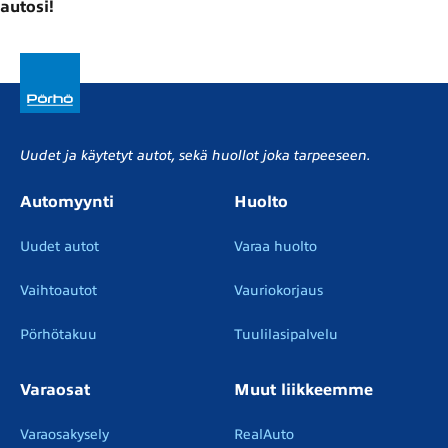
autosi!
Uudet ja käytetyt autot, sekä huollot joka tarpeeseen.
Automyynti
Huolto
Uudet autot
Varaa huolto
Vaihtoautot
Vauriokorjaus
Pörhötakuu
Tuulilasipalvelu
Varaosat
Muut liikkeemme
Varaosakysely
RealAuto