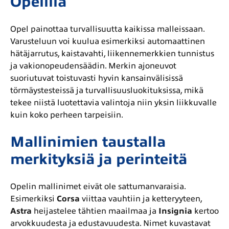
Opelilla
Opel painottaa turvallisuutta kaikissa malleissaan.
Varusteluun voi kuulua esimerkiksi automaattinen
hätäjarrutus, kaistavahti, liikennemerkkien tunnistus
ja vakionopeudensäädin. Merkin ajoneuvot
suoriutuvat toistuvasti hyvin kansainvälisissä
törmäystesteissä ja turvallisuusluokituksissa, mikä
tekee niistä luotettavia valintoja niin yksin liikkuvalle
kuin koko perheen tarpeisiin.
Mallinimien taustalla
merkityksiä ja perinteitä
Opelin mallinimet eivät ole sattumanvaraisia.
Esimerkiksi
Corsa
viittaa vauhtiin ja ketteryyteen,
Astra
heijastelee tähtien maailmaa ja
Insignia
kertoo
arvokkuudesta ja edustavuudesta. Nimet kuvastavat