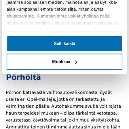
markkinoista?
jaamme sosiaalisen median, mainosalan ja analytiikka-
alan kumppaneillemme tietoja siitä, miten käytät
sivustoamme. Kumppanimme voivat yhdistää näitä
Iso-Britanniassa Opelin autot tunnetaan usein nimellä
tietoja muihin tietoihin, joita olet antanut heille tai joita on
Vauxhall. Tämä johtuu historiasta, jossa General
kerätty, kun olet käyttänyt heidän palvelujaan.
Motors hallitsi molempia merkkejä ja brändäsi autot
aluekohtaisesti. Nykyisin erot ovat pääosin nimellisiä,
Salli kaikki
ja teknisesti kyseessä on sama, laadukas
eurooppalainen tuote.
Muokkaa
Osta käytetty Opel helposti
Pörhöltä
Pörhön kattavasta vaihtoautovalikoimasta löydät
useita eri Opel-malleja, jotka on tarkastettu ja
valmiina tien päälle. Autohakumme avulla voit rajata
haun tarpeidesi mukaan – olipa tärkeintä vetotapa,
varustetaso, käyttövoima tai jokin muu yksityiskohta.
Ammattitaitoinen tiimimme auttaa sinua mielellään