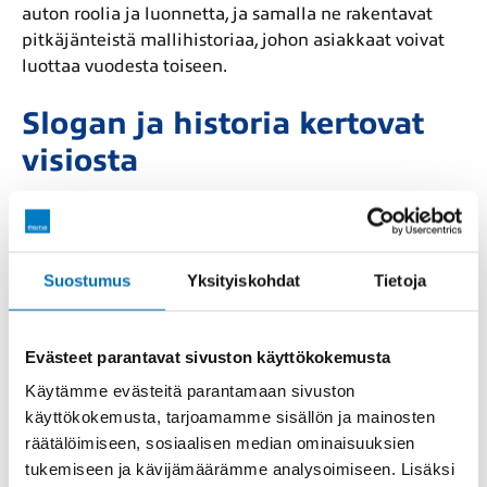
auton roolia ja luonnetta, ja samalla ne rakentavat
pitkäjänteistä mallihistoriaa, johon asiakkaat voivat
luottaa vuodesta toiseen.
Slogan ja historia kertovat
visiosta
Opelin iskulause
The Future Is Everyone’s
tiivistää
brändin vision: kestävä ja saavutettava liikkuminen
kuuluu kaikille. Adam Opel perusti yrityksen jo
Suostumus
Yksityiskohdat
Tietoja
vuonna 1862, ja yli 160 vuoden mittainen historia
kertoo sitoutumisesta kehitykseen ja asiakkaan
tarpeiden ymmärtämiseen. Vaikka brändi on
Evästeet parantavat sivuston käyttökokemusta
muuttunut, sen perusta säilyy vakaana ja
Käytämme evästeitä parantamaan sivuston
laadukkaana.
käyttökokemusta, tarjoamamme sisällön ja mainosten
räätälöimiseen, sosiaalisen median ominaisuuksien
Miksi Vauxhall näkyy osalla
tukemiseen ja kävijämäärämme analysoimiseen. Lisäksi