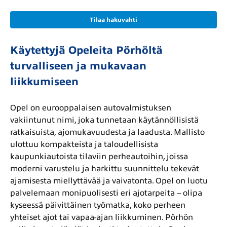
Tilaa hakuvahti
Käytettyjä Opeleita Pörhöltä
turvalliseen ja mukavaan
liikkumiseen
Opel on eurooppalaisen autovalmistuksen
vakiintunut nimi, joka tunnetaan käytännöllisistä
ratkaisuista, ajomukavuudesta ja laadusta. Mallisto
ulottuu kompakteista ja taloudellisista
kaupunkiautoista tilaviin perheautoihin, joissa
moderni varustelu ja harkittu suunnittelu tekevät
ajamisesta miellyttävää ja vaivatonta. Opel on luotu
palvelemaan monipuolisesti eri ajotarpeita – olipa
kyseessä päivittäinen työmatka, koko perheen
yhteiset ajot tai vapaa-ajan liikkuminen. Pörhön