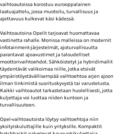
vaihtoautoissa korostuu eurooppalainen
laatuajattelu, jossa muotoilu, turvallisuus ja
ajettavuus kulkevat käsi kädessä.
Vaihtoautoina Opelit tarjoavat huomattavaa
vastinetta rahalle. Monissa malleissa on modernit
infotainment-järjestelmät, ajoturvallisuutta
parantavat ajoavustimet ja taloudelliset
moottorivaihtoehdot. Sähköistetyt ja hybridimallit
täydentävät valikoimaa niille, jotka etsivät
ympäristöystävällisempää vaihtoehtoa arjen ajoon
ilman tinkimistä suorituskyvystä tai varustelusta.
Kaikki vaihtoautot tarkastetaan huolellisesti, jotta
kuljettaja voi luottaa niiden kuntoon ja
turvallisuuteen.
Opel-vaihtoautoista löytyy vaihtoehtoja niin
yksityiskuluttajille kuin yrityksille. Kompaktit
hatchbackit palvelevat kaupunkikuljettajia