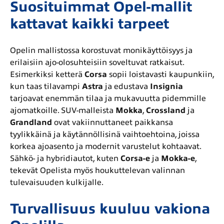
Suosituimmat Opel-mallit
kattavat kaikki tarpeet
Opelin mallistossa korostuvat monikäyttöisyys ja
erilaisiin ajo-olosuhteisiin soveltuvat ratkaisut.
Esimerkiksi ketterä
Corsa
sopii loistavasti kaupunkiin,
kun taas tilavampi
Astra
ja edustava
Insignia
tarjoavat enemmän tilaa ja mukavuutta pidemmille
ajomatkoille. SUV-malleista
Mokka
,
Crossland
ja
Grandland
ovat vakiinnuttaneet paikkansa
tyylikkäinä ja käytännöllisinä vaihtoehtoina, joissa
korkea ajoasento ja modernit varustelut kohtaavat.
Sähkö- ja hybridiautot, kuten
Corsa-e
ja
Mokka-e
,
tekevät Opelista myös houkuttelevan valinnan
tulevaisuuden kulkijalle.
Turvallisuus kuuluu vakiona