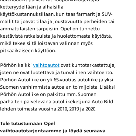
ketteryydellään ja alhaisilla
käyttökustannuksillaan, kun taas farmarit ja SUV-
mallit tarjoavat tilaa ja joustavuutta perheiden tai
ammattilaisten tarpeisiin. Opel on tunnettu
kestävistä ratkaisuista ja huolettomasta käytöstä,
mikä tekee siitä loistavan valinnan myös
pitkäaikaiseen käyttöön.
Pörhön kaikki
vaihtoautot
ovat kuntotarkastettuja,
joten ne ovat luotettava ja turvallinen vaihtoehto.
Pörhön Autoliike on yli 65-vuotias autoliike ja yksi
Suomen vanhimmista autoalan toimijoista. Lisäksi
Pörhön Autoliike on palkittu mm. Suomen
parhaiten palvelevana autoliikeketjuna Auto Bild -
lehden toimesta vuosina 2010, 2019 ja 2020.
Tule tutustumaan Opel
vaihtoautotarjontaamme ja löydä seuraava