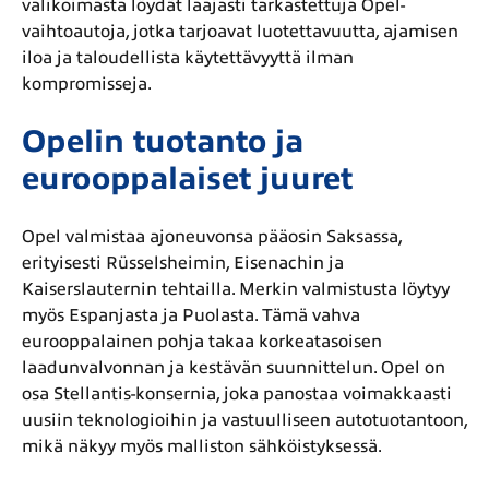
valikoimasta löydät laajasti tarkastettuja Opel-
vaihtoautoja, jotka tarjoavat luotettavuutta, ajamisen
iloa ja taloudellista käytettävyyttä ilman
kompromisseja.
Opelin tuotanto ja
eurooppalaiset juuret
Opel valmistaa ajoneuvonsa pääosin Saksassa,
erityisesti Rüsselsheimin, Eisenachin ja
Kaiserslauternin tehtailla. Merkin valmistusta löytyy
myös Espanjasta ja Puolasta. Tämä vahva
eurooppalainen pohja takaa korkeatasoisen
laadunvalvonnan ja kestävän suunnittelun. Opel on
osa Stellantis-konsernia, joka panostaa voimakkaasti
uusiin teknologioihin ja vastuulliseen autotuotantoon,
mikä näkyy myös malliston sähköistyksessä.