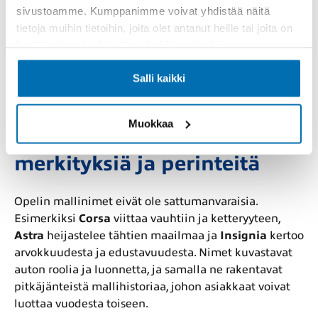
Varusteluun voi kuulua esimerkiksi automaattinen
sivustoamme. Kumppanimme voivat yhdistää näitä
hätäjarrutus, kaistavahti, liikennemerkkien tunnistus
tietoja muihin tietoihin, joita olet antanut heille tai joita on
ja vakionopeudensäädin. Merkin ajoneuvot
kerätty, kun olet käyttänyt heidän palvelujaan.
suoriutuvat toistuvasti hyvin kansainvälisissä
törmäystesteissä ja turvallisuusluokituksissa, mikä
Salli kaikki
tekee niistä luotettavia valintoja niin yksin liikkuvalle
kuin koko perheen tarpeisiin.
Muokkaa
Mallinimien taustalla
merkityksiä ja perinteitä
Opelin mallinimet eivät ole sattumanvaraisia.
Esimerkiksi
Corsa
viittaa vauhtiin ja ketteryyteen,
Astra
heijastelee tähtien maailmaa ja
Insignia
kertoo
arvokkuudesta ja edustavuudesta. Nimet kuvastavat
auton roolia ja luonnetta, ja samalla ne rakentavat
pitkäjänteistä mallihistoriaa, johon asiakkaat voivat
luottaa vuodesta toiseen.