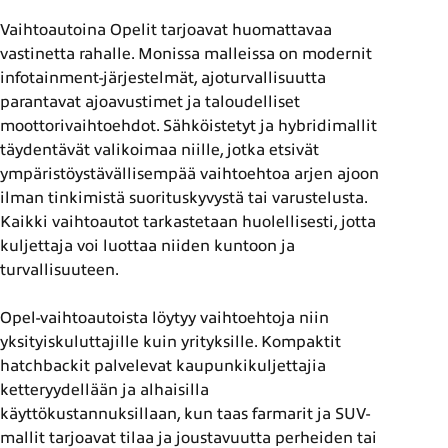
Vaihtoautoina Opelit tarjoavat huomattavaa
vastinetta rahalle. Monissa malleissa on modernit
infotainment-järjestelmät, ajoturvallisuutta
parantavat ajoavustimet ja taloudelliset
moottorivaihtoehdot. Sähköistetyt ja hybridimallit
täydentävät valikoimaa niille, jotka etsivät
ympäristöystävällisempää vaihtoehtoa arjen ajoon
ilman tinkimistä suorituskyvystä tai varustelusta.
Kaikki vaihtoautot tarkastetaan huolellisesti, jotta
kuljettaja voi luottaa niiden kuntoon ja
turvallisuuteen.
Opel-vaihtoautoista löytyy vaihtoehtoja niin
yksityiskuluttajille kuin yrityksille. Kompaktit
hatchbackit palvelevat kaupunkikuljettajia
ketteryydellään ja alhaisilla
käyttökustannuksillaan, kun taas farmarit ja SUV-
mallit tarjoavat tilaa ja joustavuutta perheiden tai