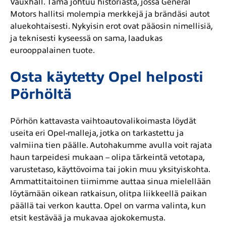
Vauxhall. Tämä johtuu historiasta, jossa General
Motors hallitsi molempia merkkejä ja brändäsi autot
aluekohtaisesti. Nykyisin erot ovat pääosin nimellisiä,
ja teknisesti kyseessä on sama, laadukas
eurooppalainen tuote.
Osta käytetty Opel helposti
Pörhöltä
Pörhön kattavasta vaihtoautovalikoimasta löydät
useita eri Opel-malleja, jotka on tarkastettu ja
valmiina tien päälle. Autohakumme avulla voit rajata
haun tarpeidesi mukaan – olipa tärkeintä vetotapa,
varustetaso, käyttövoima tai jokin muu yksityiskohta.
Ammattitaitoinen tiimimme auttaa sinua mielellään
löytämään oikean ratkaisun, olitpa liikkeellä paikan
päällä tai verkon kautta. Opel on varma valinta, kun
etsit kestävää ja mukavaa ajokokemusta.