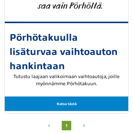
Pörhötakuulla
lisäturvaa vaihtoauton
hankintaan
Tutustu laajaan valikoimaan vaihtoautoja, joille
myönnämme Pörhötakuun.
Katso tästä
1