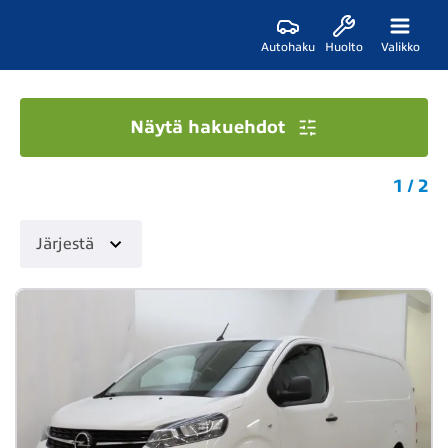
Autohaku
Huolto
Valikko
Näytä hakuehdot
1 / 2
Järjestä