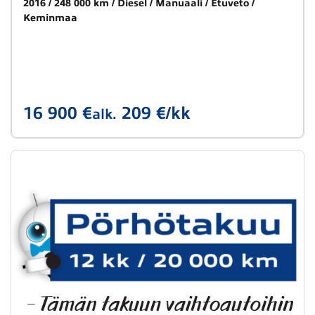
2016
248 000 km
Diesel
Manuaali
Etuveto
Keminmaa
16 900 €
209 €/kk
alk.