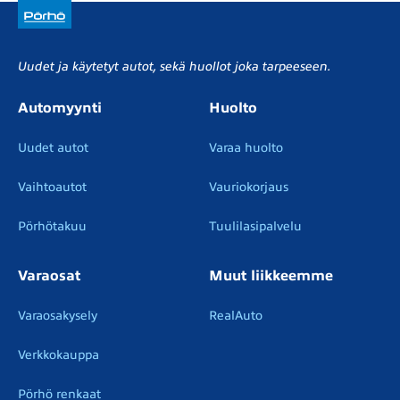
Uudet ja käytetyt autot, sekä huollot joka tarpeeseen.
Automyynti
Huolto
Uudet autot
Varaa huolto
Vaihtoautot
Vauriokorjaus
Pörhötakuu
Tuulilasipalvelu
Varaosat
Muut liikkeemme
Varaosakysely
RealAuto
Verkkokauppa
Pörhö renkaat