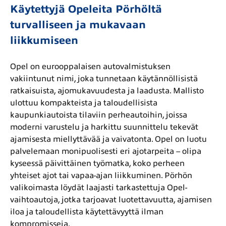
Käytettyjä Opeleita Pörhöltä
turvalliseen ja mukavaan
liikkumiseen
Opel on eurooppalaisen autovalmistuksen
vakiintunut nimi, joka tunnetaan käytännöllisistä
ratkaisuista, ajomukavuudesta ja laadusta. Mallisto
ulottuu kompakteista ja taloudellisista
kaupunkiautoista tilaviin perheautoihin, joissa
moderni varustelu ja harkittu suunnittelu tekevät
ajamisesta miellyttävää ja vaivatonta. Opel on luotu
palvelemaan monipuolisesti eri ajotarpeita – olipa
kyseessä päivittäinen työmatka, koko perheen
yhteiset ajot tai vapaa-ajan liikkuminen. Pörhön
valikoimasta löydät laajasti tarkastettuja Opel-
vaihtoautoja, jotka tarjoavat luotettavuutta, ajamisen
iloa ja taloudellista käytettävyyttä ilman
kompromisseja.