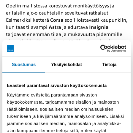
Opelin mallistossa korostuvat monikäyttöisyys ja
erilaisiin ajo-olosuhteisiin soveltuvat ratkaisut.
Esimerkiksi ketterä
Corsa
sopii loistavasti kaupunkiin,
kun taas tilavampi
Astra
ja edustava
Insignia
tarjoavat enemmän tilaa ja mukavuutta pidemmille
ajomatkoille. SUV-malleista
Mokka
,
Crossland
ja
Grandland
ovat vakiinnuttaneet paikkansa
tyylikkäinä ja käytännöllisinä vaihtoehtoina, joissa
korkea ajoasento ja modernit varustelut kohtaavat.
Suostumus
Yksityiskohdat
Tietoja
Sähkö- ja hybridiautot, kuten
Corsa-e
ja
Mokka-e
,
tekevät Opelista myös houkuttelevan valinnan
tulevaisuuden kulkijalle.
Evästeet parantavat sivuston käyttökokemusta
Käytämme evästeitä parantamaan sivuston
Turvallisuus kuuluu vakiona
käyttökokemusta, tarjoamamme sisällön ja mainosten
Opelilla
räätälöimiseen, sosiaalisen median ominaisuuksien
tukemiseen ja kävijämäärämme analysoimiseen. Lisäksi
jaamme sosiaalisen median, mainosalan ja analytiikka-
Opel painottaa turvallisuutta kaikissa malleissaan.
alan kumppaneillemme tietoja siitä, miten käytät