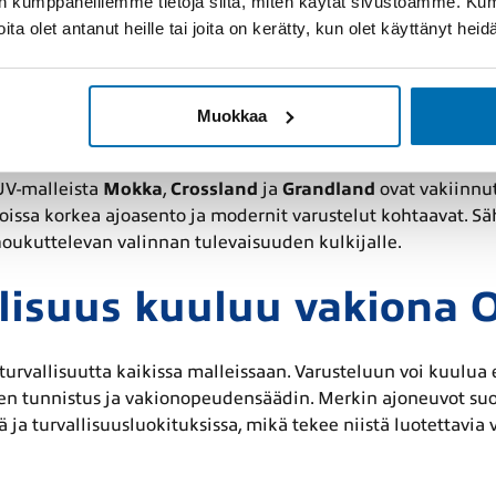
lan kumppaneillemme tietoja siitä, miten käytät sivustoamme. K
 mikä näkyy myös malliston sähköistyksessä.
joita olet antanut heille tai joita on kerätty, kun olet käyttänyt hei
uimmat Opel-mallit katt
Muokkaa
sa korostuvat monikäyttöisyys ja erilaisiin ajo-olosuhteisiin
punkiin, kun taas tilavampi
Astra
ja edustava
Insignia
tarjo
UV-malleista
Mokka
,
Crossland
ja
Grandland
ovat vakiinnut
joissa korkea ajoasento ja modernit varustelut kohtaavat. Sä
oukuttelevan valinnan tulevaisuuden kulkijalle.
lisuus kuuluu vakiona O
turvallisuutta kaikissa malleissaan. Varusteluun voi kuulua 
n tunnistus ja vakionopeudensäädin. Merkin ajoneuvot suori
 ja turvallisuusluokituksissa, mikä tekee niistä luotettavia 