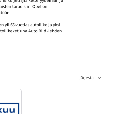
unkikuljettajia ketteryydellään ja
aisten tarpeisiin. Opel on
ttöön.
 yli 65-vuotias autoliike ja yksi
oliikeketjuna Auto Bild -lehden
Järjestä