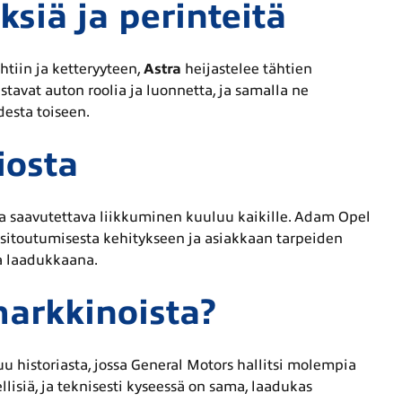
siä ja perinteitä
htiin ja ketteryyteen,
Astra
heijastelee tähtien
avat auton roolia ja luonnetta, ja samalla ne
desta toiseen.
iosta
 ja saavutettava liikkuminen kuuluu kaikille. Adam Opel
oo sitoutumisesta kehitykseen ja asiakkaan tarpeiden
a laadukkaana.
markkinoista?
u historiasta, jossa General Motors hallitsi molempia
lisiä, ja teknisesti kyseessä on sama, laadukas