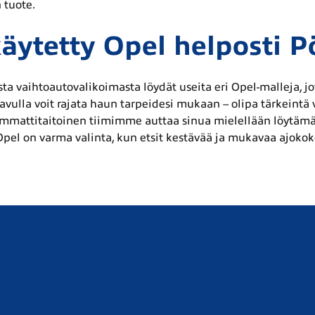
 tuote.
äytetty Opel helposti P
ta vaihtoautovalikoimasta löydät useita eri Opel-malleja, jot
lla voit rajata haun tarpeidesi mukaan – olipa tärkeintä v
Ammattitaitoinen tiimimme auttaa sinua mielellään löytämään
Opel on varma valinta, kun etsit kestävää ja mukavaa ajoko