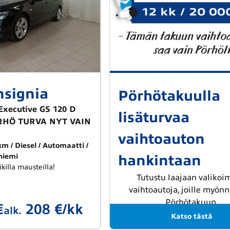
nsignia
Pörhötakuulla
Executive GS 120 D
lisäturvaa
ÖRHÖ TURVA NYT VAIN
vaihtoauton
 km
Diesel
Automaatti
hankintaan
niemi
ikilla mausteilla!
Tutustu laajaan valiko
vaihtoautoja, joille myö
Pörhötakuun.
€
208 €/kk
alk.
Katso tästä