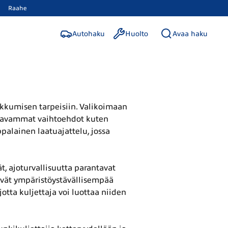
Raahe
Autohaku
Huolto
Avaa haku
ikkumisen tarpeisiin. Valikoimaan
 tilavammat vaihtoehdot kuten
palainen laatuajattelu, jossa
, ajoturvallisuutta parantavat
sivät ympäristöystävällisempää
jotta kuljettaja voi luottaa niiden