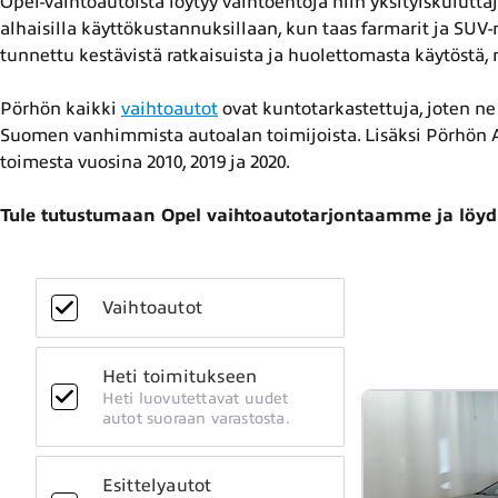
Opel-vaihtoautoista löytyy vaihtoehtoja niin yksityiskulutta
alhaisilla käyttökustannuksillaan, kun taas farmarit ja SUV-
tunnettu kestävistä ratkaisuista ja huolettomasta käytöstä,
Pörhön kaikki
vaihtoautot
ovat kuntotarkastettuja, joten ne 
Suomen vanhimmista autoalan toimijoista. Lisäksi Pörhön A
toimesta vuosina 2010, 2019 ja 2020.
Tule tutustumaan Opel vaihtoautotarjontaamme ja löyd
Vaihtoautot
Heti toimitukseen
Heti luovutettavat uudet
autot suoraan varastosta.
Esittelyautot