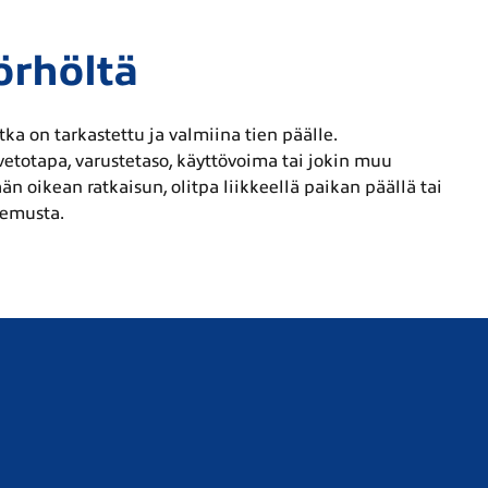
örhöltä
ka on tarkastettu ja valmiina tien päälle.
etotapa, varustetaso, käyttövoima tai jokin muu
 oikean ratkaisun, olitpa liikkeellä paikan päällä tai
kemusta.