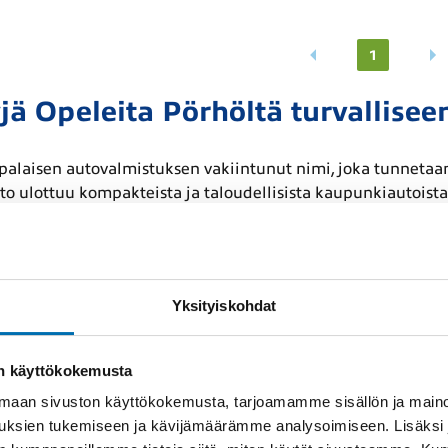
1
jä Opeleita Pörhöltä turvallise
alaisen autovalmistuksen vakiintunut nimi, joka tunnetaan 
sto ulottuu kompakteista ja taloudellisista kaupunkiautoista 
ttelu tekevät ajamisesta miellyttävää ja vaivatonta. Opel on
päivittäinen työmatka, koko perheen yhteiset ajot tai vapaa-
pel-vaihtoautoja, jotka tarjoavat luotettavuutta, ajamisen il
Yksityiskohdat
 tuotanto ja eurooppala
on käyttökokemusta
ajoneuvonsa pääosin Saksassa, erityisesti Rüsselsheimin, Eis
aan sivuston käyttökokemusta, tarjoamamme sisällön ja maino
tyy myös Espanjasta ja Puolasta. Tämä vahva eurooppalain
uksien tukemiseen ja kävijämäärämme analysoimiseen. Lisäksi
ttelun. Opel on osa Stellantis-konsernia, joka panostaa voim