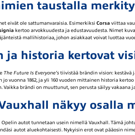
imien taustalla merkityk
et eivät ole sattumanvaraisia. Esimerkiksi
Corsa
viittaa vau
signia
kertoo arvokkuudesta ja edustavuudesta. Nimet kuvast
äjänteistä mallihistoriaa, johon asiakkaat voivat luottaa vuo
 ja historia kertovat vis
se
The Future Is Everyone’s
tiivistää brändin vision: kestävä
en jo vuonna 1862, ja yli 160 vuoden mittainen historia kert
 Vaikka brändi on muuttunut, sen perusta säilyy vakaana j
 Vauxhall näkyy osalla 
a Opelin autot tunnetaan usein nimellä Vauxhall. Tämä johtu
ndäsi autot aluekohtaisesti. Nykyisin erot ovat pääosin nimel