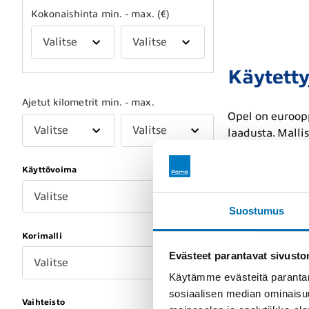
Kokonaishinta min. - max. (€)
Valitse
Valitse
Käytetty
Ajetut kilometrit min. - max.
Opel on euroopp
Valitse
Valitse
laadusta. Malli
harkittu suunni
olipa kyseessä 
Käyttövoima
tarkastettuja O
Valitse
Suostumus
Opelin
Korimalli
Evästeet parantavat sivust
Valitse
Opel valmistaa 
Käytämme evästeitä parantam
valmistusta löy
sosiaalisen median ominaisu
kestävän suunni
Vaihteisto