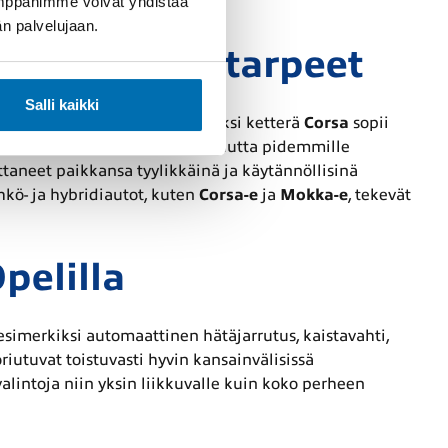
umppanimme voivat yhdistää
dän palvelujaan.
avat kaikki tarpeet
Salli kaikki
 soveltuvat ratkaisut. Esimerkiksi ketterä
Corsa
sopii
avat enemmän tilaa ja mukavuutta pidemmille
taneet paikkansa tyylikkäinä ja käytännöllisinä
hkö- ja hybridiautot, kuten
Corsa-e
ja
Mokka-e
, tekevät
pelilla
esimerkiksi automaattinen hätäjarrutus, kaistavahti,
utuvat toistuvasti hyvin kansainvälisissä
valintoja niin yksin liikkuvalle kuin koko perheen