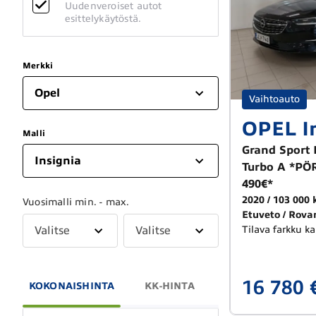
Uudenveroiset autot
esittelykäytöstä.
Merkki
Opel
Vaihtoauto
OPEL I
Malli
Grand Sport 
Insignia
Turbo A *P
490€*
2020
103 000
Vuosimalli min. - max.
Etuveto
Rova
Valitse
Valitse
Tilava farkku ka
16 780 
KOKONAISHINTA
KK-HINTA