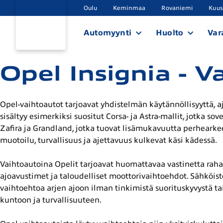
Oulu
Keminmaa
Rovaniemi
Kuu
Automyynti
Huolto
Var
Opel Insignia - V
Opel-vaihtoautot tarjoavat yhdistelmän käytännöllisyyttä, a
sisältyy esimerkiksi suositut Corsa- ja Astra-mallit, jotka 
Zafira ja Grandland, jotka tuovat lisämukavuutta perhearkee
muotoilu, turvallisuus ja ajettavuus kulkevat käsi kädessä.
Vaihtoautoina Opelit tarjoavat huomattavaa vastinetta rahal
ajoavustimet ja taloudelliset moottorivaihtoehdot. Sähköiste
vaihtoehtoa arjen ajoon ilman tinkimistä suorituskyvystä tai 
kuntoon ja turvallisuuteen.