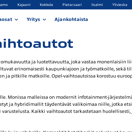
samo
Kajaani
Kokkola
Pietarsaari
Iisalmi
Ylivieska
aosat
Yritys
Ajankohtaista
aihtoautot
jomukavuutta ja luotettavuutta, joka vastaa monenlaisiin li
soveltuvat erinomaisesti kaupunkiajoon ja työmatkoille, sekä
n ja pitkille matkoille. Opel-vaihtoautoissa korostuu euroop
le. Monissa malleissa on modernit infotainment-järjestelmät
tyt ja hybridimallit täydentävät valikoimaa niille, jotka et
varustelusta. Kaikki vaihtoautot tarkastetaan huolellisesti, 