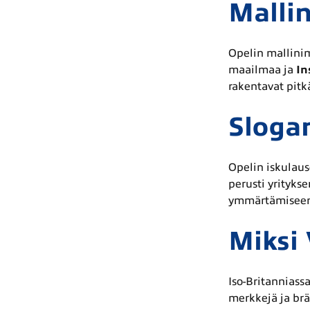
Mallin
Opelin mallinim
maailmaa ja
In
rakentavat pitk
Slogan
Opelin iskulau
perusti yrityks
ymmärtämiseen.
Miksi
Iso-Britanniass
merkkejä ja brä