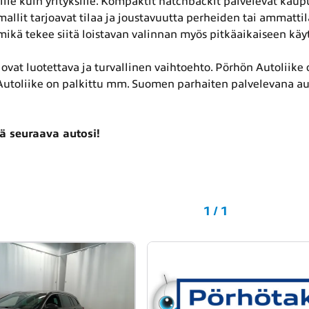
jille kuin yrityksille. Kompaktit hatchbackit palvelevat kaup
mallit tarjoavat tilaa ja joustavuutta perheiden tai ammattil
 mikä tekee siitä loistavan valinnan myös pitkäaikaiseen käy
ovat luotettava ja turvallinen vaihtoehto. Pörhön Autoliike on
utoliike on palkittu mm. Suomen parhaiten palvelevana aut
ä seuraava autosi!
1 / 1