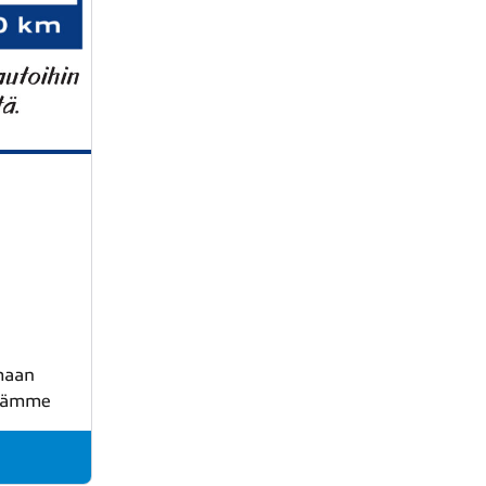
imaan
nnämme