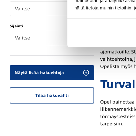
mainosalan ja analytiikka-a
autotuotantoon,
näitä tietoja muihin tietoihin, 
Valitse
Suosit
Sijainti
Opelin mallistos
Valitse
loistavasti kau
ajomatkoille. S
vaihtoehtoina, 
Opelista myös h
Näytä lisää hakuehtoja
Turval
Tilaa hakuvahti
Opel painottaa 
liikennemerkkie
törmäystesteissä
tarpeisiin.