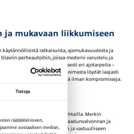
en ja mukavaan liikkumiseen
käytännöllisistä ratkaisuista, ajomukavuudesta ja
tilaviin perheautoihin, joissa moderni varustelu ja
 luotu palvelemaan monipuolisesti eri ajotarpeita –
ajan liikkuminen. Pörhön valikoimasta löydät laajasti
oa ja taloudellista käytettävyyttä ilman kompromisseja.
Tietoja
iset juuret
enachin ja Kaiserslauternin tehtailla. Merkin
sten räätälöimiseen,
en pohja takaa korkeatasoisen laadunvalvonnan ja
 jaamme sosiaalisen median,
akkaasti uusiin teknologioihin ja vastuulliseen