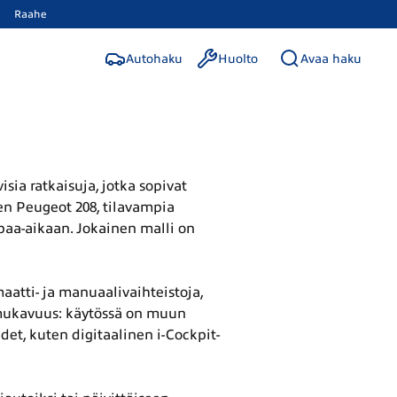
Raahe
Autohaku
Huolto
Avaa haku
ia ratkaisuja, jotka sopivat
ten Peugeot 208, tilavampia
apaa-aikaan. Jokainen malli on
aatti- ja manuaalivaihteistoja,
n mukavuus: käytössä on muun
et, kuten digitaalinen i-Cockpit-