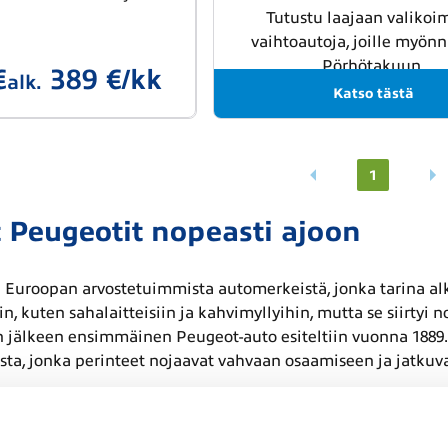
Tutustu laajaan valiko
vaihtoautoja, joille myö
Pörhötakuun.
€
389 €/kk
alk.
Katso tästä
1
 Peugeotit nopeasti ajoon
 Euroopan arvostetuimmista automerkeistä, jonka tarina alkaa
in, kuten sahalaitteisiin ja kahvimyllyihin, mutta se siirty
n jälkeen ensimmäinen Peugeot-auto esiteltiin vuonna 188
sta, jonka perinteet nojaavat vahvaan osaamiseen ja jatkuv
ilu, ajettavuus ja moni