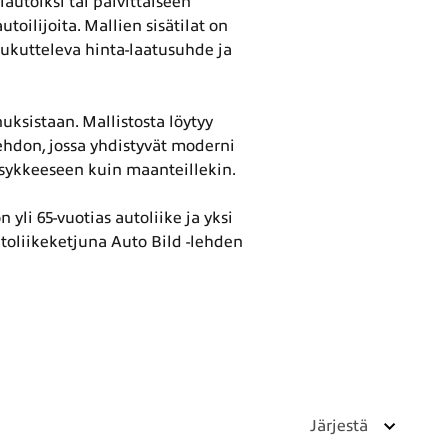
utoiksi tai päivittäiseen
toilijoita. Mallien sisätilat on
oukutteleva hinta-laatusuhde ja
ksistaan. Mallistosta löytyy
oehdon, jossa yhdistyvät moderni
 sykkeeseen kuin maanteillekin.
yli 65-vuotias autoliike ja yksi
oliikeketjuna Auto Bild -lehden
Järjestä