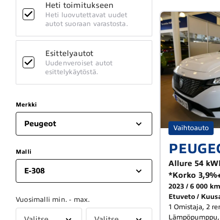
Heti toimitukseen
Heti luovutettavat uudet
autot suoraan varastosta.
Esittelyautot
Uudenveroiset autot
esittelykäytöstä.
Merkki
Peugeot
Vaihtoauto
PEUGEO
Malli
Allure 54 kW
E-308
*Korko 3,9%+
2023
6 000 k
Etuveto
Kuus
Vuosimalli min. - max.
1 Omistaja, 2 re
Lämpöpumppu, L
Valitse
Valitse