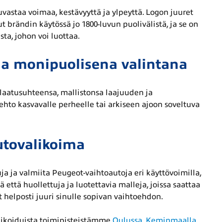
vastaa voimaa, kestävyyttä ja ylpeyttä. Logon juuret
t brändin käytössä jo 1800-luvun puolivälistä, ja se on
a, johon voi luottaa.
a monipuolisena valintana
-laatusuhteensa, mallistonsa laajuuden ja
hto kasvavalle perheelle tai arkiseen ajoon soveltuva
utovalikoima
a ja valmiita Peugeot-vaihtoautoja eri käyttövoimilla,
 että huollettuja ja luotettavia malleja, joissa saattaa
t helposti juuri sinulle sopivan vaihtoehdon.
alikoiduista toimipisteistämme
Oulussa
,
Keminmaalla
,