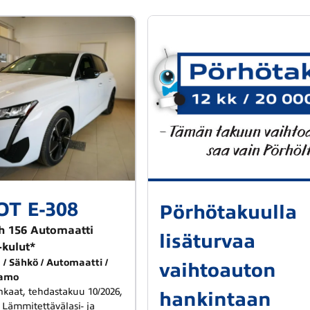
T E-308
Pörhötakuulla
h 156 Automaatti
lisäturvaa
kulut*
m
Sähkö
Automaatti
vaihtoauton
amo
nkaat, tehdastakuu 10/2026,
hankintaan
ämmitettävälasi- ja