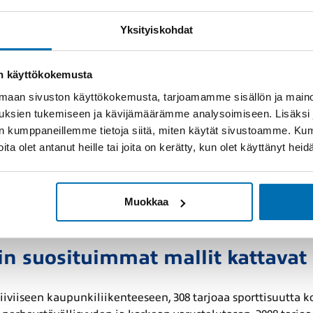
issa
Yksityiskohdat
 ranskalaista estetiikkaa yhdistettynä kekseliääseen tekno
joamaan miellyttävä ajokokemus ilman, että tyylistä tai käyt
on käyttökokemusta
 208 ja 2008 korostuu ketteryys ja vähäinen kulutus, kun taas
aan sivuston käyttökokemusta, tarjoamamme sisällön ja maino
usteita ja monipuolisuutta perhekäyttöön ja matkoille.
uksien tukemiseen ja kävijämäärämme analysoimiseen. Lisäksi
lan kumppaneillemme tietoja siitä, miten käytät sivustoamme. K
tus tapahtuu useilla ma
joita olet antanut heille tai joita on kerätty, kun olet käyttänyt hei
n juuret ovat tiukasti Ranskassa, sen tuotantoverkosto on
un muassa Espanjassa, Portugalissa, Slovakiassa ja Tšekiss
Muokkaa
an mukauttaa eri markkinoiden tarpeisiin ja logistiikkaan t
n suosituimmat mallit kattavat 
iiviiseen kaupunkiliikenteeseen, 308 tarjoaa sporttisuutta