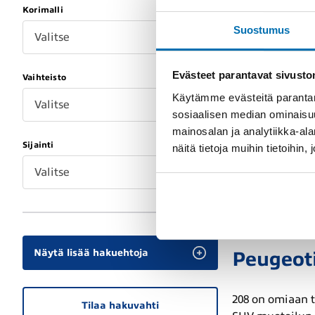
paket
Korimalli
Suostumus
Valitse
Peugeot edustaa
suunniteltu tar
Evästeet parantavat sivust
Vaihteisto
malleissa kuten
Käytämme evästeitä parantam
edistyneitä var
Valitse
sosiaalisen median ominaisu
mainosalan ja analytiikka-a
Valmis
Sijainti
näitä tietoja muihin tietoihin, 
Valitse
Vaikka Peugeoti
valmistetaan mu
valmistus voida
Näytä lisää hakuehtoja
Peugeoti
208 on omiaan t
Tilaa hakuvahti