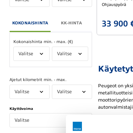
Ohjauspyörä
33 900 
KOKONAISHINTA
KK-HINTA
Kokonaishinta min. - max. (€)
Valitse
Valitse
Käytetyt
Ajetut kilometrit min. - max.
Peugeot on yksi
Valitse
Valitse
metallituotteisi
moottoripyörie
autonvalmistaji
Käyttövoima
Valitse
Muoto