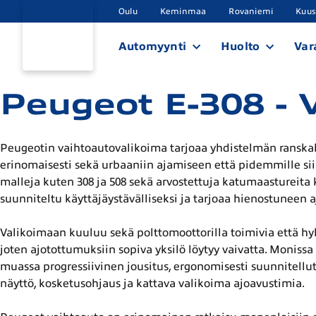
Oulu
Keminmaa
Rovaniemi
Kuu
Automyynti
Huolto
Var
Peugeot E-308 - 
Peugeotin vaihtoautovalikoima tarjoaa yhdistelmän ranskalai
erinomaisesti sekä urbaaniin ajamiseen että pidemmille siir
malleja kuten 308 ja 508 sekä arvostettuja katumaastureita 
suunniteltu käyttäjäystävälliseksi ja tarjoaa hienostunee
Valikoimaan kuuluu sekä polttomoottorilla toimivia että hyb
joten ajotottumuksiin sopiva yksilö löytyy vaivatta. Monis
muassa progressiivinen jousitus, ergonomisesti suunnitellut
näyttö, kosketusohjaus ja kattava valikoima ajoavustimia.