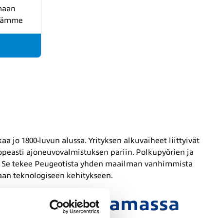
imaan
nnämme
 jo 1800-luvun alussa. Yrityksen alkuvaiheet liittyivät
i nopeasti ajoneuvovalmistuksen pariin. Polkupyörien ja
9. Se tekee Peugeotista yhden maailman vanhimmista
aan teknologiseen kehitykseen.
käyttöisyys samassa