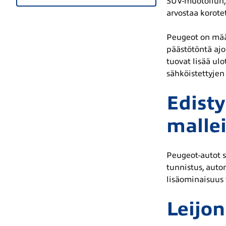
SUV-muotoilun, 
arvostaa korote
Peugeot on määr
päästötöntä ajo
tuovat lisää ul
sähköistettyjen
Edisty
malle
Peugeot-autot s
tunnistus, auto
lisäominaisuus 
Leijon