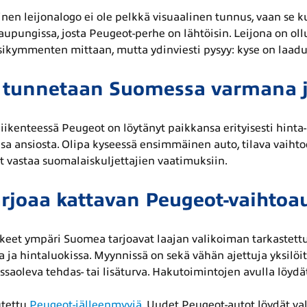
nen leijonalogo ei ole pelkkä visuaalinen tunnus, vaan se ku
aupungissa, josta Peugeot-perhe on lähtöisin. Leijona on ollu
kymmenten mittaan, mutta ydinviesti pysyy: kyse on laadust
 tunnetaan Suomessa varmana j
iikenteessä Peugeot on löytänyt paikkansa erityisesti hinta
 ansiosta. Olipa kyseessä ensimmäinen auto, tilava vaihtoe
t vastaa suomalaiskuljettajien vaatimuksiin.
rjoaa kattavan Peugeot-vaihtoa
keet ympäri Suomea tarjoavat laajan valikoiman tarkastettuj
a ja hintaluokissa. Myynnissä on sekä vähän ajettuja yksilöitä
assaoleva tehdas- tai lisäturva. Hakutoimintojen avulla löydä
utettu
Peugeot-jälleenmyyjä
. Uudet Peugeot-autot löydät v