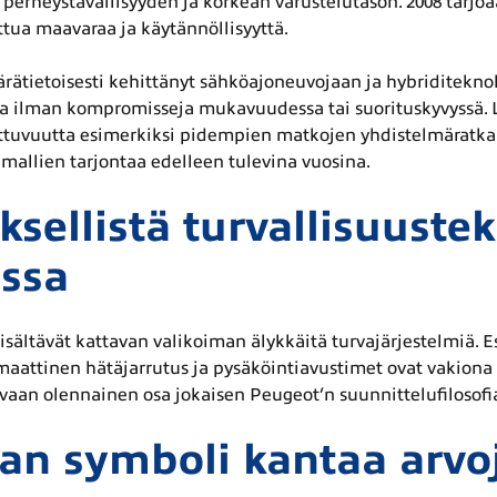
perheystävällisyyden ja korkean varustelutason. 2008 tarjoaa
ttua maavaraa ja käytännöllisyyttä.
ätietoisesti kehittänyt sähköajoneuvojaan ja hybriditeknolo
a ilman kompromisseja mukavuudessa tai suorituskyvyssä. La
ottuvuutta esimerkiksi pidempien matkojen yhdistelmäratka
 mallien tarjontaa edelleen tulevina vuosina.
ksellistä turvallisuuste
issa
isältävät kattavan valikoiman älykkäitä turvajärjestelmiä. E
maattinen hätäjarrutus ja pysäköintiavustimet ovat vakiona ta
vaan olennainen osa jokaisen Peugeot’n suunnittelufilosofi
an symboli kantaa arvoj