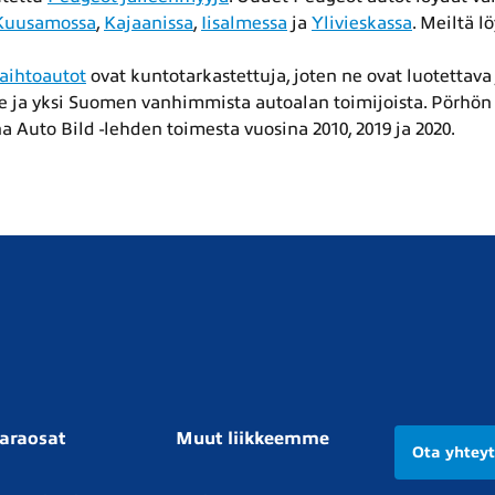
Kuusamossa
,
Kajaanissa
,
Iisalmessa
ja
Ylivieskassa
. Meiltä 
aihtoautot
ovat kuntotarkastettuja, joten ne ovat luotettava 
ke ja yksi Suomen vanhimmista autoalan toimijoista. Pörhö
a Auto Bild -lehden toimesta vuosina 2010, 2019 ja 2020.
araosat
Muut liikkeemme
Ota yhtey