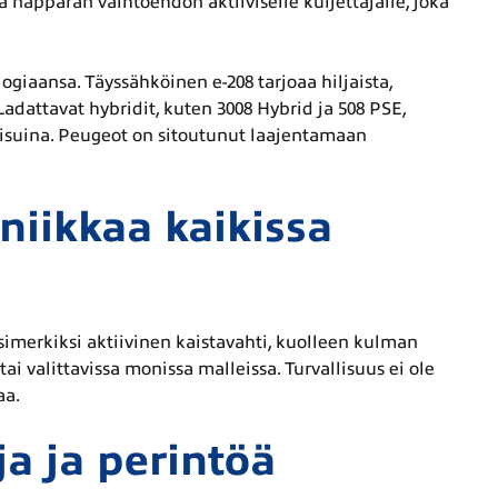
 näppärän vaihtoehdon aktiiviselle kuljettajalle, joka
giaansa. Täyssähköinen e-208 tarjoaa hiljaista,
dattavat hybridit, kuten 3008 Hybrid ja 508 PSE,
isuina. Peugeot on sitoutunut laajentamaan
kniikkaa kaikissa
simerkiksi aktiivinen kaistavahti, kuolleen kulman
i valittavissa monissa malleissa. Turvallisuus ei ole
aa.
a ja perintöä