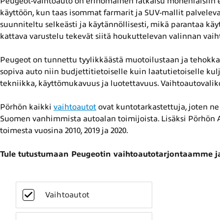
Peugeot-vaihtoauto on erinomainen ratkaisu monenlaisiin el
käyttöön, kun taas isommat farmarit ja SUV-mallit palvelevat 
suunniteltu selkeästi ja käytännöllisesti, mikä parantaa 
kattava varustelu tekevät siitä houkuttelevan valinnan vai
Peugeot on tunnettu tyylikkäästä muotoilustaan ja tehokkaa
sopiva auto niin budjettitietoiselle kuin laatutietoiselle k
tekniikka, käyttömukavuus ja luotettavuus. Vaihtoautovali
Pörhön kaikki
vaihtoautot
ovat kuntotarkastettuja, joten ne 
Suomen vanhimmista autoalan toimijoista. Lisäksi Pörhön A
toimesta vuosina 2010, 2019 ja 2020.
Tule tutustumaan Peugeotin vaihtoautotarjontaamme ja
Vaihtoautot