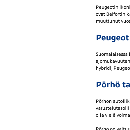
Peugeotin ikoni
ovat Belfortin k
muuttunut vuosi
Peugeot
Suomalaisessa l
ajomukavuutensa
hybridi, Peugeo
Pörhö ta
Pörhön autoliik
varustelutasoill
olla vielä voim
Pörhö on valtu