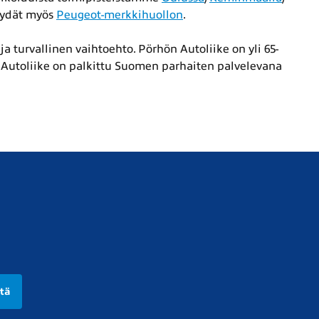
löydät myös
Peugeot-merkkihuollon
.
ja turvallinen vaihtoehto. Pörhön Autoliike on yli 65-
n Autoliike on palkittu Suomen parhaiten palvelevana
ttä