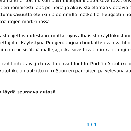
ämäntilanteisiin. Kompaktit kaupunkiautot soveltuvat ensia
erinomaisesti lapsiperheitä ja aktiivista elämää viettäviä au
käyttömukavuutta etenkin pidemmillä matkoilla. Peugeotin h
htoautojen markkinassa.
sta ajettavuudestaan, mutta myös alhaisista käyttökustannu
uljettajalle. Käytettynä Peugeot tarjoaa houkuttelevan vaiht
koimamme sisältää malleja, jotka soveltuvat niin kaupungin
ovat luotettava ja turvallinenvaihtoehto. Pörhön Autoliike on 
utoliike on palkittu mm. Suomen parhaiten palvelevana aut
 löydä seuraava autosi!
1 / 1