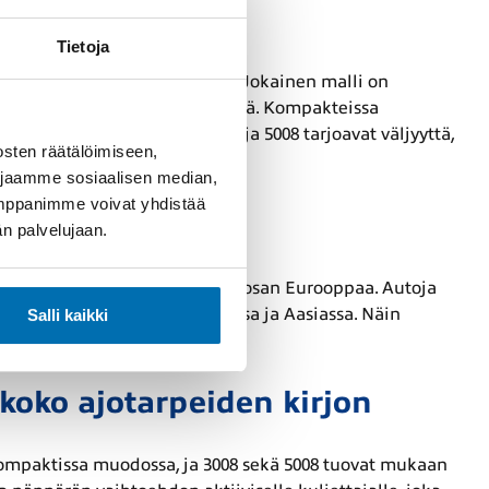
Tietoja
logiaan ja arjen helppouteen. Jokainen malli on
ännöllisyydestä tarvitsee tinkiä. Kompakteissa
 suuremmat autot kuten 3008 ja 5008 tarjoavat väljyyttä,
sten räätälöimiseen,
 jaamme sosiaalisen median,
umppanimme voivat yhdistää
ntereilla
dän palvelujaan.
 laajentunut kattamaan suuren osan Eurooppaa. Autoja
ä, mutta myös Etelä-Amerikassa ja Aasiassa. Näin
Salli kaikki
ehokkaasti.
koko ajotarpeiden kirjon
 kompaktissa muodossa, ja 3008 sekä 5008 tuovat mukaan