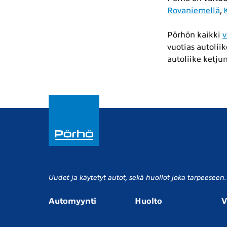
Rovaniemellä
,
Pörhön kaikki
v
vuotias autolii
autoliike ketjun
Uudet ja käytetyt autot, sekä huollot joka tarpeeseen.
Automyynti
Huolto
V