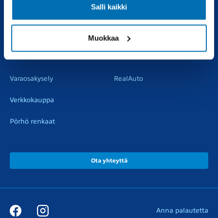
Salli kaikki
Vaihtoautot
Vauriokorjaus
Pörhötakuu
Tuulilasipalvelu
Muokkaa
Varaosat
Muut liikkeemme
Varaosakysely
RealAuto
Verkkokauppa
Pörhö renkaat
Ota yhteyttä
Anna palautetta