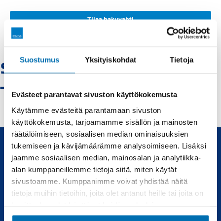
Tilaa hakuvahti
Suostumus
Yksityiskohdat
Tietoja
Sunlight-rovaniemi
- Vaihtoautot
Evästeet parantavat sivuston käyttökokemusta
Käytämme evästeitä parantamaan sivuston
käyttökokemusta, tarjoamamme sisällön ja mainosten
räätälöimiseen, sosiaalisen median ominaisuuksien
tukemiseen ja kävijämäärämme analysoimiseen. Lisäksi
jaamme sosiaalisen median, mainosalan ja analytiikka-
Uudet ja käytetyt autot, sekä huollot joka tarpeeseen.
alan kumppaneillemme tietoja siitä, miten käytät
sivustoamme. Kumppanimme voivat yhdistää näitä
Automyynti
Huolto
tietoja muihin tietoihin, joita olet antanut heille tai joita on
kerätty, kun olet käyttänyt heidän palvelujaan.
Uudet autot
Varaa huolto