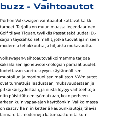
buzz - Vaihtoautot
Pörhön Volkswagen-vaihtoautot kattavat kaikki
tarpeet. Tarjolla on muun muassa legendaarinen
Golf, tilava Tiguan, tyylikäs Passat sekä uudet ID.-
sarjan täyssähköiset mallit, jotka tuovat ajamiseen
modernia tehokkuutta ja hiljaista mukavuutta.
Volkswagen-vaihtoautovalikoimamme tarjoaa
saksalaisen ajoneuvoteknologian parhaat puolet:
luotettavan suorituskyvyn, käytännöllisen
muotoilun ja monipuolisen malliston. VW:n autot
ovat tunnettuja laadustaan, mukavuudestaan ja
pitkäikäisyydestään, ja niistä löytyy vaihtoehtoja
niin päivittäiseen työmatkaan, koko perheen
arkeen kuin vapaa-ajan käyttöönkin. Valikoimassa
on saatavilla niin ketteriä kaupunkiautoja, tilavia
farmareita, moderneja katumaastureita kuin