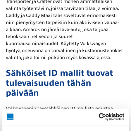
Transporter ja Crafter ovat monen ammattilaisen
valinta työtehtäviin, joissa tarvitaan tilaa ja voimaa.
Caddy ja Caddy Maxi taas soveltuvat erinomaisesti
niin pienyritysten tarpeisiin kuin aktiiviseen vapaa-
aikaan. Amarok on järeä lava-auto, joka tarjoaa
tehokkaan nelivedon ja suuret
kuormausominaisuudet. Käytetty Volkswagen
hyötyajoneuvona on turvallinen ja kustannustehokas
valinta, joka toimii pitkään myös kovassa ajossa.
Sähköiset ID mallit tuovat
tulevaisuuden tähän
päivään
Volkswagenin täyssähköinen ID mallisto edustaa
uudenlaista liikkumisen tapaa, jossa yhdistyvät
suorituskyky, hiljaisuus ja vastuullisuus. ID 3 tarjoaa
ketteryyttä kaupunkiin, ID 4 ja ID 5 puolestaan