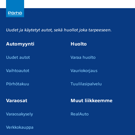
Uudet ja käytetyt autot, sekä huollot joka tarpeeseen.
Automyynti
Huolto
Uudet autot
Varaa huolto
Vaihtoautot
Vauriokorjaus
Pörhötakuu
Tuulilasipalvelu
Varaosat
Muut liikkeemme
Varaosakysely
RealAuto
Verkkokauppa