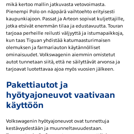
mikä kertoo mallin jatkuvasta vetovoimasta.
Pienempi Polo on näppärä vaihtoehto erityisesti
kaupunkiajoon. Passat ja Arteon sopivat kuljettajille,
jotka etsivät enemmän tilaa ja edustavuutta. Touran
tarjoaa perheille reilusti väljyyttä ja istumapaikkoja,
kun taas Tiguan yhdistää katumaasturimaisen
olemuksen ja farmariauton käytännölliset
ominaisuudet. Volkswagenin aiemmin omistetut
autot tunnetaan siitä, että ne säilyttävät arvonsa ja
tarjoavat luotettavaa ajoa myös vuosien jälkeen.
Pakettiautot ja
hyötyajoneuvot vaativaan
käyttöön
Volkswagenin hyötyajoneuvot ovat tunnettuja
kestävyydestään ja muunneltavuudestaan.