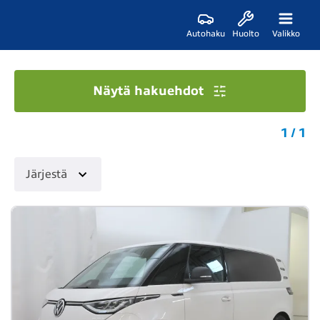
Autohaku
Huolto
Valikko
Näytä hakuehdot
1 / 1
Järjestä