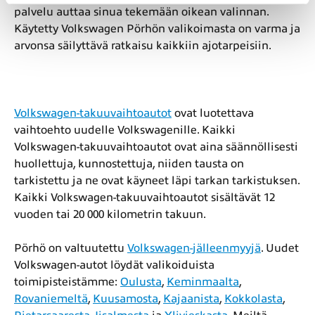
palvelu auttaa sinua tekemään oikean valinnan.
Käytetty Volkswagen Pörhön valikoimasta on varma ja
arvonsa säilyttävä ratkaisu kaikkiin ajotarpeisiin.
Volkswagen-takuuvaihtoautot
ovat luotettava
vaihtoehto uudelle Volkswagenille. Kaikki
Volkswagen-takuuvaihtoautot ovat aina säännöllisesti
huollettuja, kunnostettuja, niiden tausta on
tarkistettu ja ne ovat käyneet läpi tarkan tarkistuksen.
Kaikki Volkswagen-takuuvaihtoautot sisältävät 12
vuoden tai 20 000 kilometrin takuun.
Pörhö on valtuutettu
Volkswagen-jälleenmyyjä
. Uudet
Volkswagen-autot löydät valikoiduista
toimipisteistämme:
Oulusta
,
Keminmaalta
,
Rovaniemeltä
,
Kuusamosta
,
Kajaanista
,
Kokkolasta
,