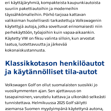
eri käyttäjäryhmiä, kompakteista kaupunkiautoista
suuriin pakettiautoihin ja moderneihin
täyssähkömalleihin. Pörhö tarjoaa kattavan
valikoiman huolellisesti tarkastettuja Volkswagenin
käytettyjä autoja, jotka soveltuvat erinomaisesti niin
perhekäyttöön, työajoihin kuin vapaa-aikaankin.
Käytetty VW on fiksu valinta silloin, kun arvostat
laatua, luotettavuutta ja järkevää
kokonaiskustannusta.
Klassikkotason henkilöautot
ja käytännölliset tila-autot
Volkswagen Golf on ollut suomalaisten suosikki jo
vuosikymmenten ajan. Sen ajettavuus on
tasapainoinen, varustelu kattava ja ulkonäkö selkeästi
tunnistettava. Helmikuussa 2025 Golf säilytti
asemansa Suomen myydyimpänä käytettynä autona,