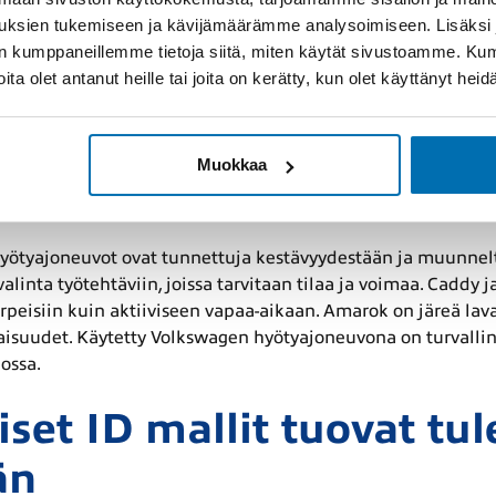
ästi tunnistettava. Helmikuussa 2025 Golf säilytti aseman
uksien tukemiseen ja kävijämäärämme analysoimiseen. Lisäksi
ta vetovoimasta. Pienempi Polo on näppärä vaihtoehto erityi
lan kumppaneillemme tietoja siitä, miten käytät sivustoamme. K
otka etsivät enemmän tilaa ja edustavuutta. Touran tarjoaa per
joita olet antanut heille tai joita on kerätty, kun olet käyttänyt hei
ä katumaasturimaisen olemuksen ja farmariauton käytännöl
siitä, että ne säilyttävät arvonsa ja tarjoavat luotettavaa a
Muokkaa
iautot ja hyötyajoneuv
yötyajoneuvot ovat tunnettuja kestävyydestään ja muunnelt
alinta työtehtäviin, joissa tarvitaan tilaa ja voimaa. Caddy 
arpeisiin kuin aktiiviseen vapaa-aikaan. Amarok on järeä lav
uudet. Käytetty Volkswagen hyötyajoneuvona on turvallinen
ossa.
set ID mallit tuovat tu
än