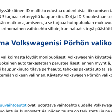
yssähköinen ID mallisto edustaa uudenlaista liikkumisen tapa
D 3 tarjoaa ketteryyttä kaupunkiin, ID 4 ja ID 5 puolestaan so
kän matkan ajamiseen, ja se tarjoaa huippuluokan mukavuutt
erinomainen vaihtoehto silloin, kun haluat siirtyä pääst
ma Volkswagenisi Pörhön valik
 valikoimasta löydät monipuolisesti Volkswagenin käytettyjä 
. Jokainen auto tarkastetaan perusteellisesti ennen myyntiä,
i kaupunkiauto, tilava perheauto, tehokas pakettiauto tai 
kemään oikean valinnan. Käytetty Volkswagen Pörhön valikoi
uuvaihtoautot
ovat luotettava vaihtoehto uudelle Volkswag
uollettuja, kunnostettuja, niiden tausta on tarkistettu ja ne