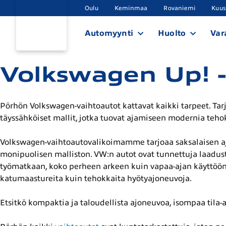
Oulu
Keminmaa
Rovaniemi
Kuu
Automyynti
Huolto
Var
Volkswagen Up! -
Pörhön Volkswagen-vaihtoautot kattavat kaikki tarpeet. Tarj
täyssähköiset mallit, jotka tuovat ajamiseen modernia teho
Volkswagen-vaihtoautovalikoimamme tarjoaa saksalaisen aj
monipuolisen malliston. VW:n autot ovat tunnettuja laadust
työmatkaan, koko perheen arkeen kuin vapaa-ajan käyttöönki
katumaastureita kuin tehokkaita hyötyajoneuvoja.
Etsitkö kompaktia ja taloudellista ajoneuvoa, isompaa tila-