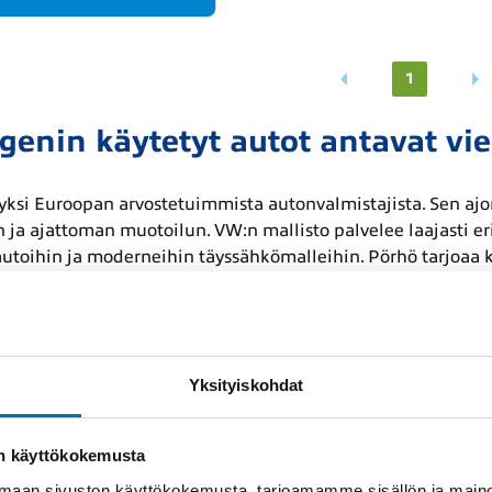
1
enin käytetyt autot antavat vie
ksi Euroopan arvostetuimmista autonvalmistajista. Sen ajo
a ajattoman muotoilun. VW:n mallisto palvelee laajasti er
autoihin ja moderneihin täyssähkömalleihin. Pörhö tarjoaa k
ytettyjä autoja, jotka soveltuvat erinomaisesti niin perhek
 silloin, kun arvostat laatua, luotettavuutta ja järkevää kok
kkotason henkilöautot ja
Yksityiskohdat
on käyttökokemusta
 on ollut suomalaisten suosikki jo vuosikymmenten ajan. Se
aan sivuston käyttökokemusta, tarjoamamme sisällön ja maino