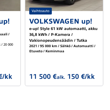
Vaihtoauto
up!
VOLKSWAGEN up!
e-up! Style 61 kW automaatti, akku
aali
36,8 kWh / P-Kamera /
Vakionopeudensäädin / Tutka
 / 20 000
2021
95 000 km
Sähkö
Automaatti
Etuveto
Keminmaa
€/kk
11 500 €
150 €/kk
alk.