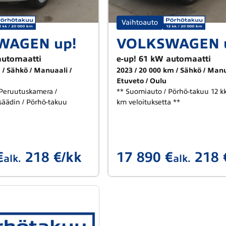
Vaihtoauto
WAGEN up!
VOLKSWAGEN 
automaatti
e-up! 61 kW automaatti
m
Sähkö
Manuaali
2023
20 000 km
Sähkö
Manu
Etuveto
Oulu
 Peruutuskamera /
** Suomiauto / Pörhö-takuu 12 kk
äädin / Pörhö-takuu
km veloituksetta **
€
218 €/kk
17 890 €
218 
alk.
alk.