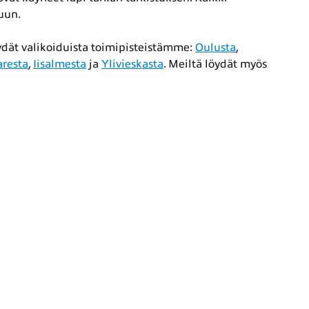
kuun.
ydät valikoiduista toimipisteistämme:
Oulusta
,
aresta
,
Iisalmesta
ja
Ylivieskasta
. Meiltä löydät myös