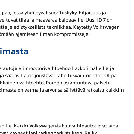
a, jossa yhdistyvät suorituskyky, hiljaisuus ja
veltuvat tilaa ja maavaraa kaipaaville. Uusi ID 7 on
a ja edistyksellistä tekniikkaa. Käytetty Volkswagen
öttömään ajamiseen ilman kompromisseja.
oimasta
autoja eri moottorivaihtoehdoilla, korimalleilla ja
 ja saatavilla on joustavat rahoitusvaihtoehdot Olipa
sähköinen vaihtoehto, Pörhön asiantunteva palvelu
masta on varma ja arvonsa säilyttävä ratkaisu kaikkiin
enille. Kaikki Volkswagen-takuuvaihtoautot ovat aina
 ovat käyneet läpi tarkan tarkistuksen. Kaikki