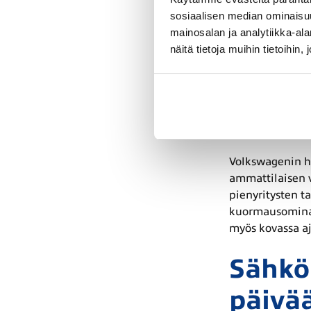
ulkonäkö selke
sosiaalisen median ominaisu
mallin jatkuvas
mainosalan ja analytiikka-a
kuljettajille, j
näitä tietoja muihin tietoihin, 
Tiguan yhdistä
autot tunnetaan 
Pakett
Volkswagenin h
ammattilaisen v
pienyritysten t
kuormausominais
myös kovassa aj
Sähköi
päivä