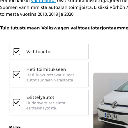
Pörhön kaikki
vaihtoautot
ovat kuntotarkastettuja, joten ne 
Suomen vanhimmista autoalan toimijoista. Lisäksi Pörhön A
toimesta vuosina 2010, 2019 ja 2020.
Tule tutustumaan Volkswagen vaihtoautotarjontaamme j
Vaihtoautot
Heti toimitukseen
Heti luovutettavat uudet
autot suoraan varastosta.
Esittelyautot
Uudenveroiset autot
esittelykäytöstä.
Merkki