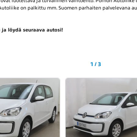
ovat luotettava ja turvallinen vaihtoehto. Pörhön Autoliike on
utoliike on palkittu mm. Suomen parhaiten palvelevana aut
a löydä seuraava autosi!
1 / 3