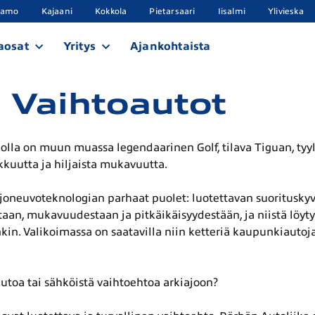
samo
Kajaani
Kokkola
Pietarsaari
Iisalmi
Ylivieska
aosat
Yritys
Ajankohtaista
 Vaihtoautot
olla on muun muassa legendaarinen Golf, tilava Tiguan, tyyl
kkuutta ja hiljaista mukavuutta.
oneuvoteknologian parhaat puolet: luotettavan suorituskyv
aan, mukavuudestaan ja pitkäikäisyydestään, ja niistä löyty
n. Valikoimassa on saatavilla niin ketteriä kaupunkiautoja,
autoa tai sähköistä vaihtoehtoa arkiajoon?