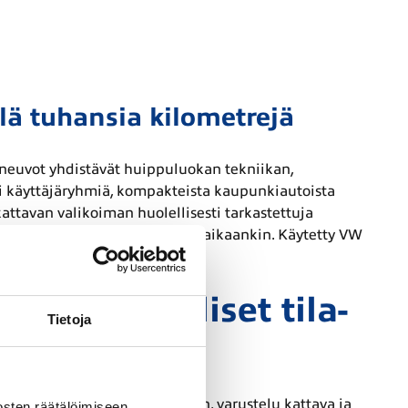
lä tuhansia kilometrejä
neuvot yhdistävät huippuluokan tekniikan,
i käyttäjäryhmiä, kompakteista kaupunkiautoista
attavan valikoiman huolellisesti tarkastettuja
äyttöön, työajoihin kuin vapaa-aikaankin. Käytetty VW
onaiskustannusta.
 käytännölliset tila-
Tietoja
n ajettavuus on tasapainoinen, varustelu kattava ja
sten räätälöimiseen,