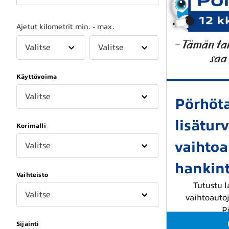
Ajetut kilometrit min. - max.
Valitse
Valitse
Käyttövoima
Valitse
Pörhöt
lisätur
Korimalli
vaihto
Valitse
hankin
Vaihteisto
Tutustu 
Valitse
vaihtoauto
P
Sijainti