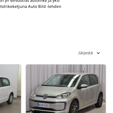
 yli 65-vuotias autoliike ja yksi
oliikeketjuna Auto Bild -lehden
Järjestä