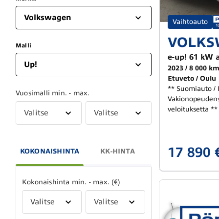
Volkswagen
Vaihtoauto
VOLKS
Malli
e-up! 61 kW 
Up!
2023
8 000 k
Etuveto
Oulu
** Suomiauto /
Vuosimalli min. - max.
Vakionopeudens
veloituksetta **
Valitse
Valitse
17 890 
KOKONAISHINTA
KK-HINTA
Kokonaishinta min. - max. (€)
Valitse
Valitse