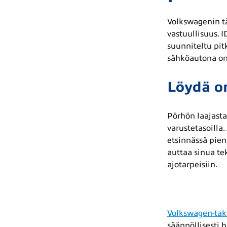
Volkswagenin tä
vastuullisuus. I
suunniteltu pit
sähköautona on 
Löydä o
Pörhön laajasta
varustetasoilla
etsinnässä pien
auttaa sinua te
ajotarpeisiin.
Volkswagen-tak
säännöllisesti h