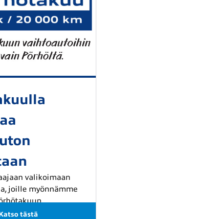
akuulla
vaa
auton
taan
laajaan valikoimaan
ja, joille myönnämme
örhötakuun.
Katso tästä