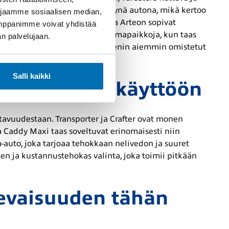
sa Suomen myydyimpänä käytettynä autona, mikä kertoo
 jaamme sosiaalisen median,
sesti kaupunkiajoon. Passat ja Arteon sopivat
umppanimme voivat yhdistää
heille reilusti väljyyttä ja istumapaikkoja, kun taas
dän palvelujaan.
liset ominaisuudet. Volkswagenin aiemmin omistetut
joa myös vuosien jälkeen.
Salli kaikki
ot vaativaan käyttöön
avuudestaan. Transporter ja Crafter ovat monen
ja Caddy Maxi taas soveltuvat erinomaisesti niin
a-auto, joka tarjoaa tehokkaan nelivedon ja suuret
 ja kustannustehokas valinta, joka toimii pitkään
levaisuuden tähän