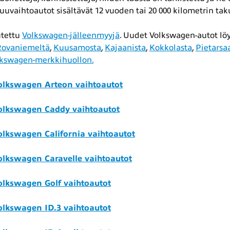
uvaihtoautot sisältävät 12 vuoden tai 20 000 kilometrin ta
utettu
Volkswagen-jälleenmyyjä
. Uudet Volkswagen-autot lö
Rovaniemeltä
,
Kuusamosta
,
Kajaanista
,
Kokkolasta
,
Pietarsa
kswagen-merkkihuollon.
olkswagen Arteon vaihtoautot
olkswagen Caddy vaihtoautot
olkswagen California vaihtoautot
olkswagen Caravelle vaihtoautot
olkswagen Golf vaihtoautot
olkswagen ID.3 vaihtoautot