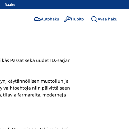
Raahe
Autohaku
Huolto
Avaa haku
ikäs Passat sekä uudet ID.-sarjan
yn, käytännöllisen muotoilun ja
y vaihtoehtoja niin päivittäiseen
 tilavia farmareita, moderneja