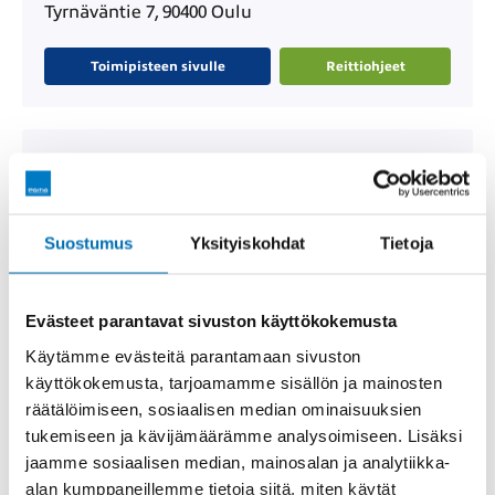
Tyrnäväntie 7, 90400 Oulu
Toimipisteen sivulle
Reittiohjeet
Pörhö Keminmaa
Uudet autot, Vaihtoautot, Huolto, Varaosat,
Paikallishallinto, Hyötyajoneuvot
Suostumus
Yksityiskohdat
Tietoja
Kauppakuja 6, 94450 Keminmaa
Evästeet parantavat sivuston käyttökokemusta
Toimipisteen sivulle
Reittiohjeet
Käytämme evästeitä parantamaan sivuston
käyttökokemusta, tarjoamamme sisällön ja mainosten
räätälöimiseen, sosiaalisen median ominaisuuksien
Pörhö Lapin Auto Rovaniemi
tukemiseen ja kävijämäärämme analysoimiseen. Lisäksi
jaamme sosiaalisen median, mainosalan ja analytiikka-
Uudet autot, Vaihtoautot, Huolto, Varaosat,
alan kumppaneillemme tietoja siitä, miten käytät
Fiksaamo, Paikallishallinto