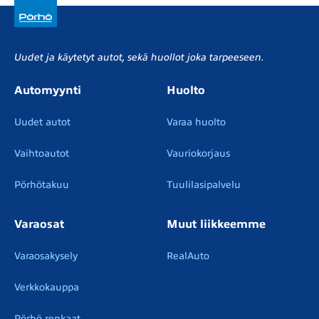
Uudet ja käytetyt autot, sekä huollot joka tarpeeseen.
Automyynti
Huolto
Uudet autot
Varaa huolto
Vaihtoautot
Vauriokorjaus
Pörhötakuu
Tuulilasipalvelu
Varaosat
Muut liikkeemme
Varaosakysely
RealAuto
Verkkokauppa
Pörhö renkaat