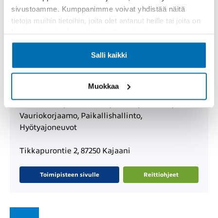
sivustoamme. Kumppanimme voivat yhdistää näitä
tietoja muihin tietoihin, joita olet antanut heille tai joita on
Alakorkalontie 1, 96300 Rovaniemi
kerätty, kun olet käyttänyt heidän palvelujaan.
Toimipisteen sivulle
Reittiohjeet
Salli kaikki
Muokkaa
Pörhö Kajaani
Uudet autot, Vaihtoautot, Huolto, Varaosat,
Vauriokorjaamo, Paikallishallinto,
Hyötyajoneuvot
Tikkapurontie 2, 87250 Kajaani
Toimipisteen sivulle
Reittiohjeet