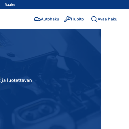
Raahe
Autohaku
Huolto
Avaa haku
 ja luotettavan