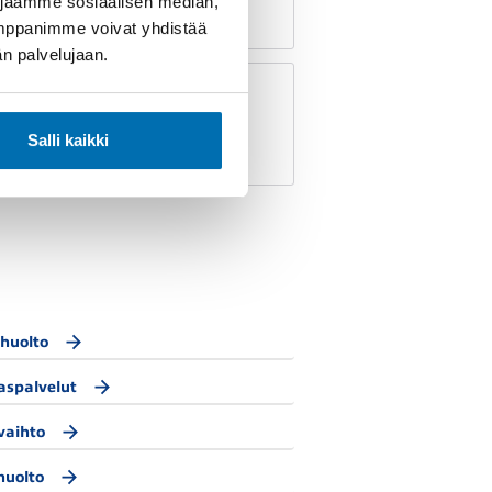
 jaamme sosiaalisen median,
umppanimme voivat yhdistää
dän palvelujaan.
AutoPesu ja
AutoVahaus
Salli kaikki
huolto
aspalvelut
vaihto
huolto