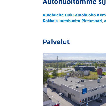
Autohuoltomme sij
Autohuolto Oulu
,
autohuolto Ke
Kokkola
,
autohuolto Pietarsaari
,
a
Palvelut