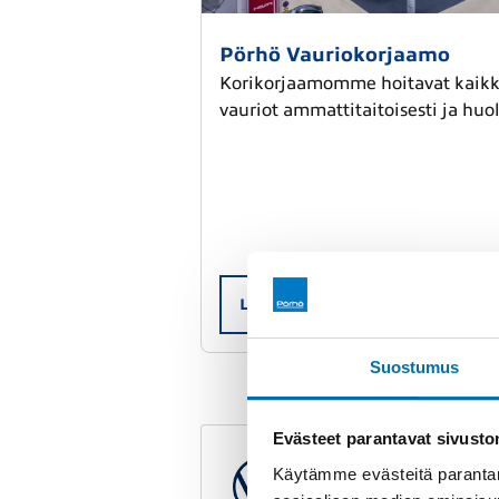
Pörhö Vauriokorjaamo
Korikorjaamomme hoitavat kaikki
vauriot ammattitaitoisesti ja huole
Lue lisää
Suostumus
Evästeet parantavat sivust
Direct express -
Käytämme evästeitä parantam