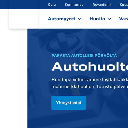
Oulu
Keminmaa
Rovaniemi
Kuu
Automyynti
Huolto
Var
PARASTA AUTOLLESI PÖRHÖLTÄ
Autohuolt
Huoltopalveluistamme löydät kaikki
monimerkkihuollon. Tutustu palvel
Yhteystiedot