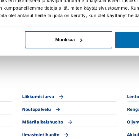
uksien tukemiseen ja kävijämäärämme analysoimiseen. Lisäksi
lan kumppaneillemme tietoja siitä, miten käytät sivustoamme. K
joita olet antanut heille tai joita on kerätty, kun olet käyttänyt hei
Varaosat
Muokkaa
Liikkumisturva
Lento
Noutopalvelu
Reng
Määräaikaishuolto
Öljyn
Ilmastointihuolto
Akku