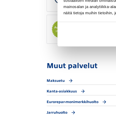
huolto
sosiaalisen median ominaisu
mainosalan ja analytiikka-a
näitä tietoja muihin tietoihin, 
Autolasipalvelu
Muut palvelut
Maksuetu
Kanta-asiakkuus
Eurorepar-monimerkkihuolto
Jarruhuolto