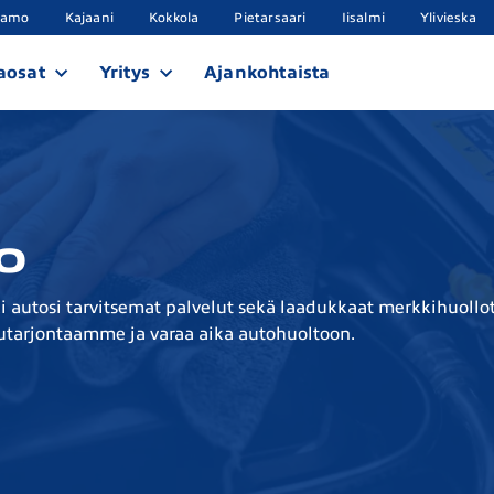
samo
Kajaani
Kokkola
Pietarsaari
Iisalmi
Ylivieska
aosat
Yritys
Ajankohtaista
o
 autosi tarvitsemat palvelut sekä laadukkaat merkkihuollot
utarjontaamme ja varaa aika autohuoltoon.