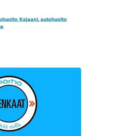
ohuolto Kajaani
,
autohuolto
he