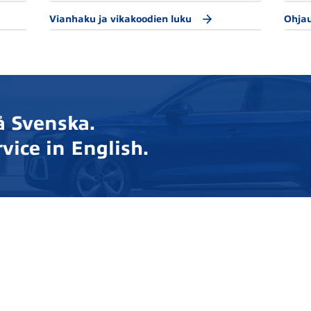
Vianhaku ja vikakoodien luku
Ohja
å Svenska.
vice in English.