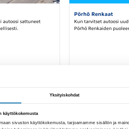
Pörhö Renkaat
 autoosi sattuneet
Kun tarvitset autoosi uud
llisesti.
Pörhö Renkaiden puolee
Siirry sivuille
Yksityiskohdat
on käyttökokemusta
aan sivuston käyttökokemusta, tarjoamamme sisällön ja maino
Vauriokorjaus