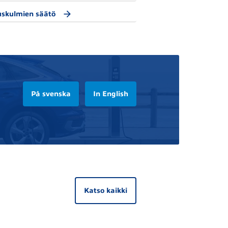
uskulmien säätö
På svenska
In English
Katso kaikki