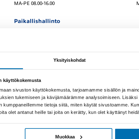
MA-PE 08.00-16.00
M
Paikallishallinto
MA-PE 08.00-16.00
Yksityiskohdat
Audi CEM-tulokset
Volksw
tul
050 952 1300
.00
on käyttökokemusta
aan sivuston käyttökokemusta, tarjoamamme sisällön ja maino
uksien tukemiseen ja kävijämäärämme analysoimiseen. Lisäksi
lan kumppaneillemme tietoja siitä, miten käytät sivustoamme. K
joita olet antanut heille tai joita on kerätty, kun olet käyttänyt hei
050 952 1330
Muokkaa