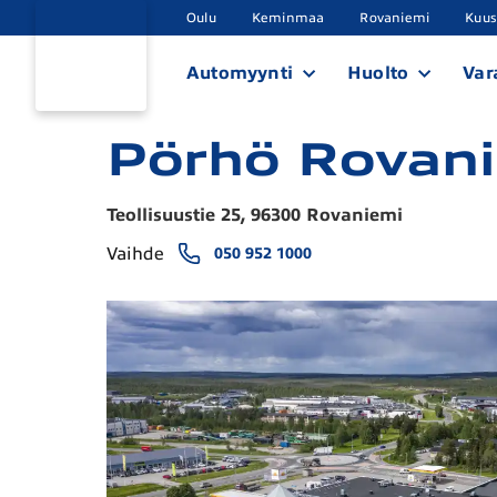
Oulu
Keminmaa
Rovaniemi
Kuu
Automyynti
Huolto
Var
Pörhö Rovan
Teollisuustie 25, 96300 Rovaniemi
Vaihde
050 952 1000