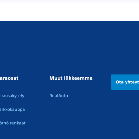
araosat
Muut liikkeemme
Ota yhtey
araosakysely
RealAuto
erkkokauppa
örhö renkaat