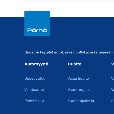
Uudet ja käytetyt autot, sekä huollot joka tarpeeseen.
Automyynti
Huolto
V
Uudet autot
Varaa huolto
V
Vaihtoautot
Vauriokorjaus
V
Pörhötakuu
Tuulilasipalvelu
P