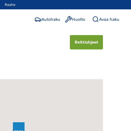
Raahe
Autohaku
Huolto
Avaa haku
Reittiohjeet