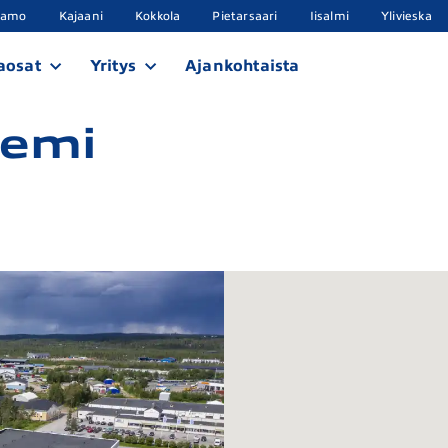
samo
Kajaani
Kokkola
Pietarsaari
Iisalmi
Ylivieska
aosat
Yritys
Ajankohtaista
iemi