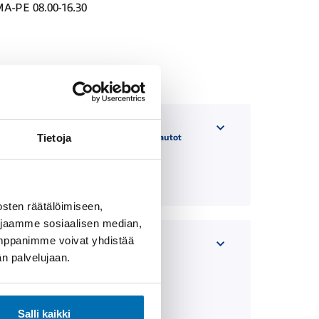
A-PE 08.00-16.30
Tietoja
agen CEM-
Volkswagen hyötyautot
okset
CEM-tulokset
sten räätälöimiseen,
 jaamme sosiaalisen median,
umppanimme voivat yhdistää
dän palvelujaan.
Salli kaikki