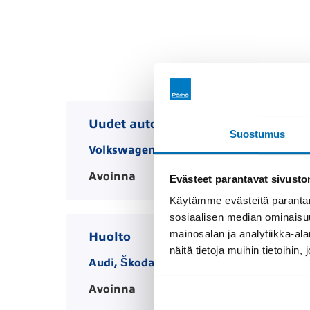
Uudet autot
Suostumus
Volkswagen, Audi
Avoinna
MA-PE 08.00-17.00 LA 10.00-14
Evästeet parantavat sivust
Käytämme evästeitä parantam
sosiaalisen median ominaisu
mainosalan ja analytiikka-a
Huolto
näitä tietoja muihin tietoihin, 
Audi, Škoda
Avoinna
MA-PE 08.00-16.00