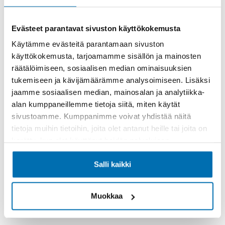
Vaihtoautot / Begagnade bilar
Evästeet parantavat sivuston käyttökokemusta
Käytämme evästeitä parantamaan sivuston
Avoinna /
MA-PE/MÅN-FRE 09.00-
käyttökokemusta, tarjoamamme sisällön ja mainosten
Öppen
17.00

räätälöimiseen, sosiaalisen median ominaisuuksien
LA/LÖ 10.00-14.00
tukemiseen ja kävijämäärämme analysoimiseen. Lisäksi
050 952 1350
jaamme sosiaalisen median, mainosalan ja analytiikka-
alan kumppaneillemme tietoja siitä, miten käytät
sivustoamme. Kumppanimme voivat yhdistää näitä
tietoja muihin tietoihin, joita olet antanut heille tai joita on
Huolto / Service
kerätty, kun olet käyttänyt heidän palvelujaan.
Volkswagen, Audi, Seat, CUPRA
Salli kaikki
Avoinna /
MA-PE/MÅN-FRE 07.30-
Öppen
16.30
Muokkaa
050 952 1360