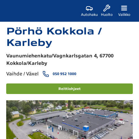
Autohaku
Huolto
Valikko
Pörhö Kokkola /
Karleby
Vaunumiehenkatu/Vagnkarlsgatan 4, 67700
Kokkola/Karleby
Vaihde / Växel
050 952 1000
Reittiohjeet