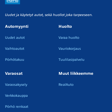
Uudet ja käytetyt autot, sekä huollot joka tarpeeseen.
Automyynti
Huolto
Uudet autot
Varaa huolto
Vaihtoautot
Vauriokorjaus
Pörhötakuu
Tuulilasipalvelu
Varaosat
Muut liikkeemme
Varaosakysely
RealAuto
Verkkokauppa
Pörhö renkaat