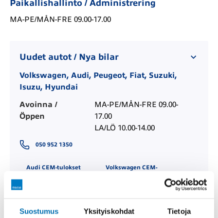
Paikallishallinto / Administrering
MA-PE/MÅN-FRE 09.00-17.00
Uudet autot / Nya bilar
Volkswagen, Audi, Peugeot, Fiat, Suzuki,
Isuzu, Hyundai
Avoinna /
MA-PE/MÅN-FRE 09.00-
Öppen
17.00

LA/LÖ 10.00-14.00
050 952 1350
Audi CEM-tulokset
Volkswagen CEM-
tulokset
Volkswagen hyötyautot
CEM-tulokset
Suostumus
Yksityiskohdat
Tietoja