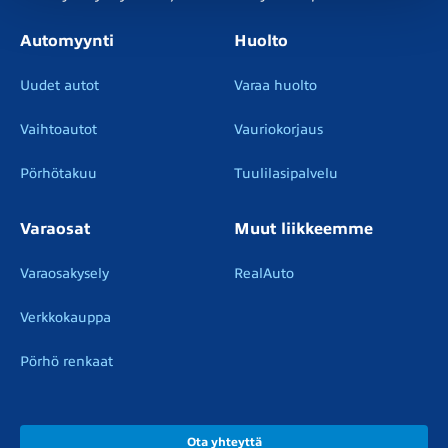
Automyynti
Huolto
Uudet autot
Varaa huolto
Vaihtoautot
Vauriokorjaus
Pörhötakuu
Tuulilasipalvelu
Varaosat
Muut liikkeemme
Varaosakysely
RealAuto
Verkkokauppa
Pörhö renkaat
Ota yhteyttä