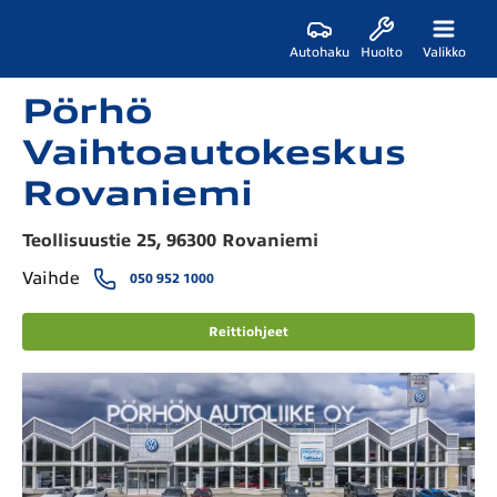
Autohaku
Huolto
Valikko
Pörhö
Vaihtoautokeskus
Rovaniemi
Teollisuustie 25, 96300 Rovaniemi
Vaihde
050 952 1000
Reittiohjeet