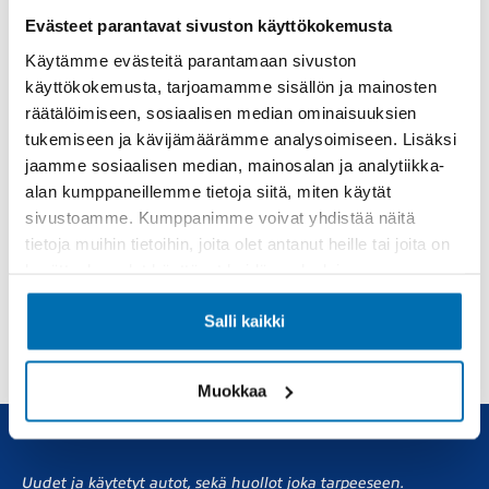
Vaihtoautot
Evästeet parantavat sivuston käyttökokemusta
Käytämme evästeitä parantamaan sivuston
Avoinna
MA-PE 08.00-17.00

käyttökokemusta, tarjoamamme sisällön ja mainosten
LA 10.00-14.00
räätälöimiseen, sosiaalisen median ominaisuuksien
050 952 1390
tukemiseen ja kävijämäärämme analysoimiseen. Lisäksi
jaamme sosiaalisen median, mainosalan ja analytiikka-
alan kumppaneillemme tietoja siitä, miten käytät
sivustoamme. Kumppanimme voivat yhdistää näitä
Paikallishallinto
tietoja muihin tietoihin, joita olet antanut heille tai joita on
Avoinna
MA-PE 08.00-16.00
kerätty, kun olet käyttänyt heidän palvelujaan.
050 952 1000
Salli kaikki
Muokkaa
Uudet ja käytetyt autot, sekä huollot joka tarpeeseen.