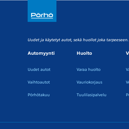
Uudet ja käytetyt autot, sekä huollot joka tarpeeseen.
Automyynti
Huolto
V
Uudet autot
Varaa huolto
V
Vaihtoautot
Vauriokorjaus
V
Pörhötakuu
Tuulilasipalvelu
P