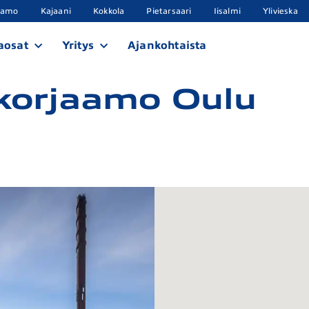
samo
Kajaani
Kokkola
Pietarsaari
Iisalmi
Ylivieska
aosat
Yritys
Ajankohtaista
korjaamo Oulu