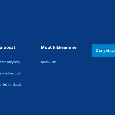
araosat
Muut liikkeemme
Ota yhtey
araosakysely
RealAuto
erkkokauppa
örhö renkaat