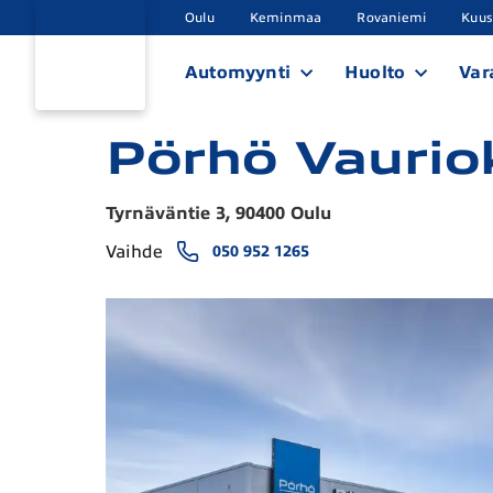
Oulu
Keminmaa
Rovaniemi
Kuu
Automyynti
Huolto
Var
Pörhö Vaurio
Tyrnäväntie 3, 90400 Oulu
Vaihde
050 952 1265