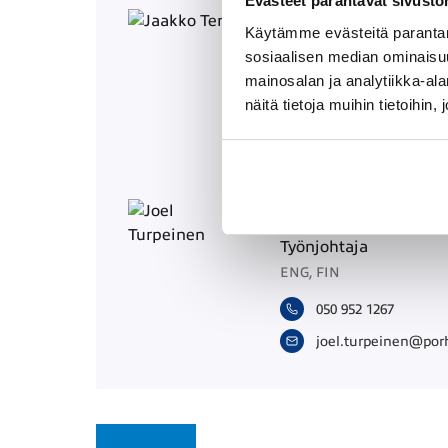
Evästeet parantavat sivust
JAAKKO TERVO
Käytämme evästeitä parantam
sosiaalisen median ominaisu
Korjaamopäällikkö
mainosalan ja analytiikka-a
ENG, FIN, RUS
näitä tietoja muihin tietoihin, 
050 952 1228
j
a
a
k
k
o
.
t
e
r
v
o
@
p
o
r
h
o
JOEL TURPEINEN
Työnjohtaja
ENG, FIN
050 952 1267
j
o
e
l
.
t
u
r
p
e
i
n
e
n
@
p
o
r