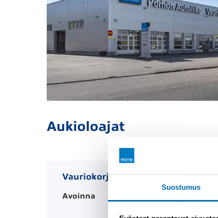
Aukioloajat
Vauriokorjaamo
Suostumus
Avoinna
MA-PE 08.00-16.00