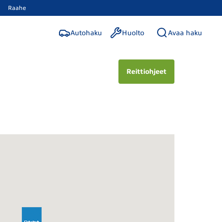
Raahe
Autohaku
Huolto
Avaa haku
Reittiohjeet