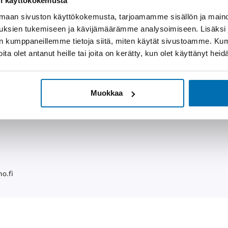
on käyttökokemusta
JOELI 
aan sivuston käyttökokemusta, tarjoamamme sisällön ja maino
uksien tukemiseen ja kävijämäärämme analysoimiseen. Lisäksi
Työnjoh
lan kumppaneillemme tietoja siitä, miten käytät sivustoamme. K
ENG, FIN
joita olet antanut heille tai joita on kerätty, kun olet käyttänyt hei
050 
.
f
i
j
o
e
l
Muokkaa
h
o
.
f
i