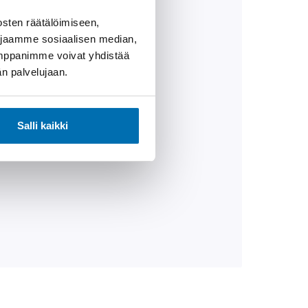
PALONIEMI
sten räätälöimiseen,
 jaamme sosiaalisen median,
taja
umppanimme voivat yhdistää
dän palvelujaan.
952 1266
i
.
p
a
l
o
n
i
e
m
i
@
p
o
r
h
o
.
f
i
Salli kaikki