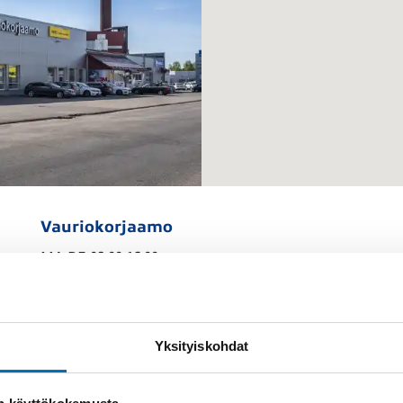
Vauriokorjaamo
MA-PE 08.00-16.00
Yksityiskohdat
050 952 1265