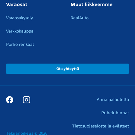
Varaosat
Muut liikkeemme
Varaosakysely
RealAuto
Verkkokauppa
Pörhö renkaat
Ota yhteyttä
Anna palautetta
Puheluhinnat
Tietosuojaseloste ja evästeet
Tekijänoikeus © 2026
