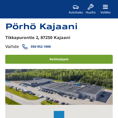
Autohaku
Huolto
Valikko
Pörhö Kajaani
Tikkapurontie 2, 87250 Kajaani
Vaihde
050 952 1000
Reittiohjeet