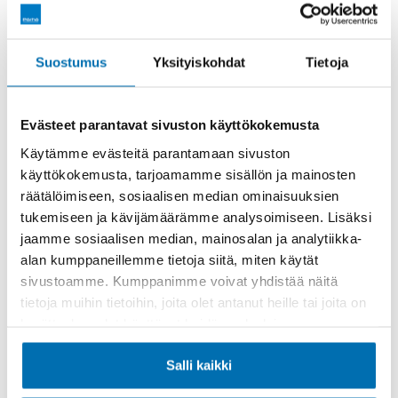
CEM-tulokset
Suostumus
Yksityiskohdat
Tietoja
Vaihtoautot
Avoinna
MA-PE 08.30-17.00

Evästeet parantavat sivuston käyttökokemusta
LA 10.00-14.00
Käytämme evästeitä parantamaan sivuston
käyttökokemusta, tarjoamamme sisällön ja mainosten
050 952 1440
räätälöimiseen, sosiaalisen median ominaisuuksien
tukemiseen ja kävijämäärämme analysoimiseen. Lisäksi
jaamme sosiaalisen median, mainosalan ja analytiikka-
Huolto
alan kumppaneillemme tietoja siitä, miten käytät
sivustoamme. Kumppanimme voivat yhdistää näitä
Volkswagen, Audi, Seat, CUPRA
tietoja muihin tietoihin, joita olet antanut heille tai joita on
Avoinna
MA-PE 08.00-16.00
kerätty, kun olet käyttänyt heidän palvelujaan.
050 952 1450
Salli kaikki
Audi CEM-tulokset