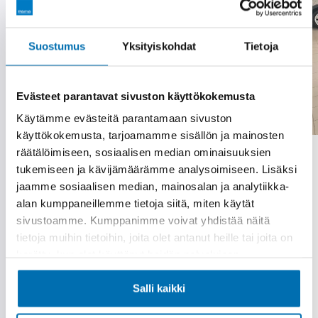
Suostumus
Yksityiskohdat
Tietoja
Evästeet parantavat sivuston käyttökokemusta
Käytämme evästeitä parantamaan sivuston
käyttökokemusta, tarjoamamme sisällön ja mainosten
räätälöimiseen, sosiaalisen median ominaisuuksien
Isuzu D-Max
tukemiseen ja kävijämäärämme analysoimiseen. Lisäksi
Space Cab 2.2 TDi 4WD 8AT LS 26MY / Kauko-
jaamme sosiaalisen median, mainosalan ja analytiikka-
Webasto / 2 x renk. / Vetokoukku /
alan kumppaneillemme tietoja siitä, miten käytät
Adapt.vakkari / Kamera
sivustoamme. Kumppanimme voivat yhdistää näitä
2026
500 km
Diesel
Automaatti
Neliveto
tietoja muihin tietoihin, joita olet antanut heille tai joita on
Kokkola
kerätty, kun olet käyttänyt heidän palvelujaan.
Tästä huippuvarusteltu uudistettu D-Max! Auto on
esittelykäytössä, vapautuu myyntiin 31.10.2026.
Salli kaikki