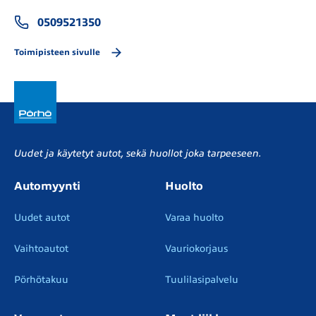
0509521350
Toimipisteen sivulle
Uudet ja käytetyt autot, sekä huollot joka tarpeeseen.
Automyynti
Huolto
Uudet autot
Varaa huolto
Vaihtoautot
Vauriokorjaus
Pörhötakuu
Tuulilasipalvelu