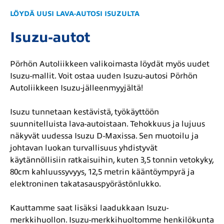
LÖYDÄ UUSI LAVA-AUTOSI ISUZULTA
Isuzu-autot
Pörhön Autoliikkeen valikoimasta löydät myös uudet
Isuzu-mallit. Voit ostaa uuden Isuzu-autosi Pörhön
Autoliikkeen Isuzu-jälleenmyyjältä!
Isuzu tunnetaan kestävistä, työkäyttöön
suunnitelluista lava-autoistaan. Tehokkuus ja lujuus
näkyvät uudessa Isuzu D-Maxissa. Sen muotoilu ja
johtavan luokan turvallisuus yhdistyvät
käytännöllisiin ratkaisuihin, kuten 3,5 tonnin vetokyky,
80cm kahluussyvyys, 12,5 metrin kääntöympyrä ja
elektroninen takatasauspyörästönlukko.
Kauttamme saat lisäksi laadukkaan Isuzu-
merkkihuollon. Isuzu-merkkihuoltomme henkilökunta