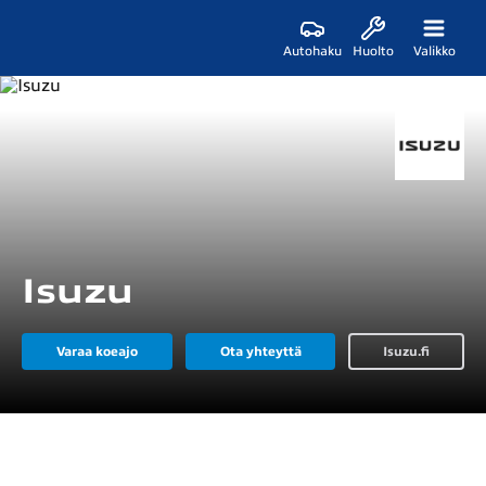
Autohaku
Huolto
Valikko
Isuzu
Varaa koeajo
Ota yhteyttä
Isuzu.fi