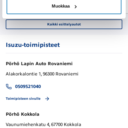
60 900 €
640 €/kk
alk.
Muokkaa
Kaikki esittelyautot
Isuzu-toimipisteet
Pörhö Lapin Auto Rovaniemi
Alakorkalontie 1, 96300 Rovaniemi
0509521040
Toimipisteen sivulle
Pörhö Kokkola
Vaunumiehenkatu 4, 67700 Kokkola