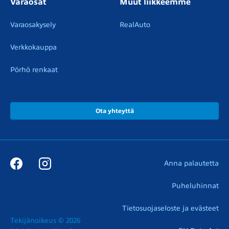
Varaosat
Muut liikkeemme
Varaosakysely
RealAuto
Verkkokauppa
Pörhö renkaat
Ota yhteyttä
Anna palautetta
Puheluhinnat
Tietosuojaseloste ja evästeet
Tekijänoikeus © 2026
