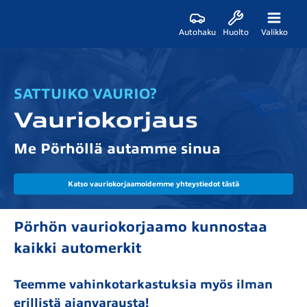
Autohaku
Huolto
Valikko
SATTUIKO VAURIO?
Vauriokorjaus
Me Pörhöllä autamme sinua
Katso vauriokorjaamoidemme yhteystiedot tästä
Pörhön vauriokorjaamo kunnostaa
kaikki automerkit
Teemme vahinkotarkastuksia myös ilman
erillistä ajanvarausta!