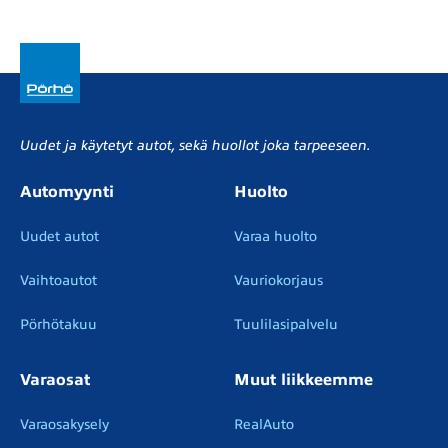
Uudet ja käytetyt autot, sekä huollot joka tarpeeseen.
Automyynti
Huolto
Uudet autot
Varaa huolto
Vaihtoautot
Vauriokorjaus
Pörhötakuu
Tuulilasipalvelu
Varaosat
Muut liikkeemme
Varaosakysely
RealAuto