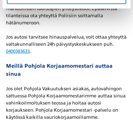
Ota tarvittaessa kännykkäkuva vaurioista sekä
mahdollisten todistajien yhteystiedot. Epäselvissä
tilanteissa ota yhteyttä Poliisiin soittamalla
hätänumeroon.
Jos autosi tarvitsee hinauspalvelua, voit ottaa yhteyttä
valtakunnalliseen 24h päivystyskeskukseen puh.
0400383633
.
Meillä Pohjola Korjaamomestari auttaa
sinua
Jos olet Pohjola Vakuutuksen asiakas, autovahingon
sattuessa Pohjola Korjaamomestarimme auttaa sinua
vahinkoilmoituksen teossa ja hoitaa autosi
korjaukseen. Pohjola Korjaamomestari -palvelu on
käytössä kaikilla vauriokorjaamoillamme.