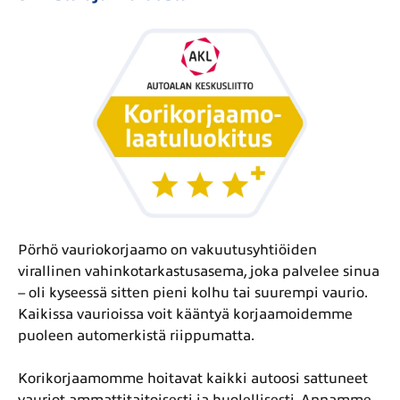
Pörhö vauriokorjaamo on vakuutusyhtiöiden
virallinen vahinkotarkastusasema, joka palvelee sinua
– oli kyseessä sitten pieni kolhu tai suurempi vaurio.
Kaikissa vaurioissa voit kääntyä korjaamoidemme
puoleen automerkistä riippumatta.
Korikorjaamomme hoitavat kaikki autoosi sattuneet
vauriot ammattitaitoisesti ja huolellisesti. Annamme