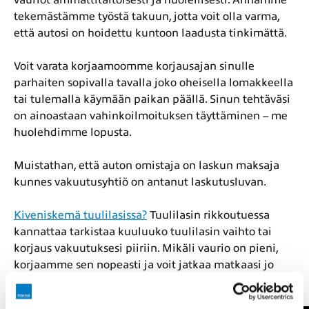
tekemästämme työstä takuun, jotta voit olla varma,
että autosi on hoidettu kuntoon laadusta tinkimättä.
Voit varata korjaamoomme korjausajan sinulle
parhaiten sopivalla tavalla joko oheisella lomakkeella
tai tulemalla käymään paikan päällä. Sinun tehtäväsi
on ainoastaan vahinkoilmoituksen täyttäminen – me
huolehdimme lopusta.
Muistathan, että auton omistaja on laskun maksaja
kunnes vakuutusyhtiö on antanut laskutusluvan.
Kiveniskemä tuulilasissa?
Tuulilasin rikkoutuessa
kannattaa tarkistaa kuuluuko tuulilasin vaihto tai
korjaus vakuutuksesi piiriin. Mikäli vaurio on pieni,
korjaamme sen nopeasti ja voit jatkaa matkaasi jo
tunnin kuluttua.