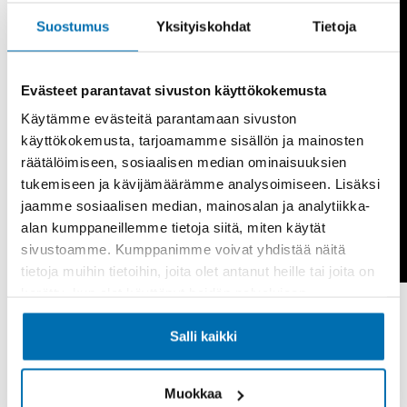
Suostumus
Yksityiskohdat
Tietoja
Evästeet parantavat sivuston käyttökokemusta
Käytämme evästeitä parantamaan sivuston
käyttökokemusta, tarjoamamme sisällön ja mainosten
räätälöimiseen, sosiaalisen median ominaisuuksien
tukemiseen ja kävijämäärämme analysoimiseen. Lisäksi
jaamme sosiaalisen median, mainosalan ja analytiikka-
alan kumppaneillemme tietoja siitä, miten käytät
sivustoamme. Kumppanimme voivat yhdistää näitä
tietoja muihin tietoihin, joita olet antanut heille tai joita on
kerätty, kun olet käyttänyt heidän palvelujaan.
Näin toimit vahingon sattuessa
Salli kaikki
Kirjaa ylös vastapuolen yhteystiedot, auton
rekisterinumero, vahinkopäivä sekä vakuutusyhtiö.
Muokkaa