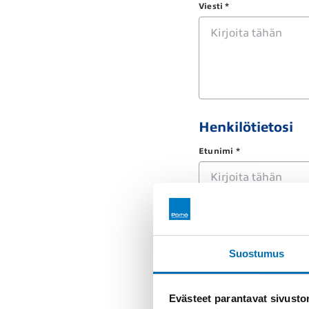
Viesti *
Henkilötietosi
Etunimi *
Yritys (vapaaehtoinen)
Suostumus
Katuosoite *
Evästeet parantavat sivust