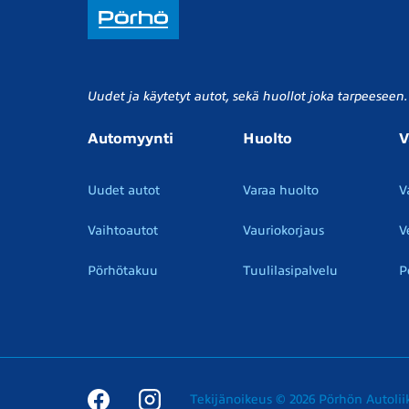
Uudet ja käytetyt autot, sekä huollot joka tarpeeseen.
Automyynti
Huolto
V
Uudet autot
Varaa huolto
V
Vaihtoautot
Vauriokorjaus
V
Pörhötakuu
Tuulilasipalvelu
P
Tekijänoikeus © 2026 Pörhön Autolii