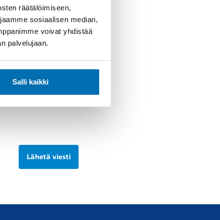
sten räätälöimiseen,
 jaamme sosiaalisen median,
umppanimme voivat yhdistää
dän palvelujaan.
Salli kaikki
Lähetä viesti