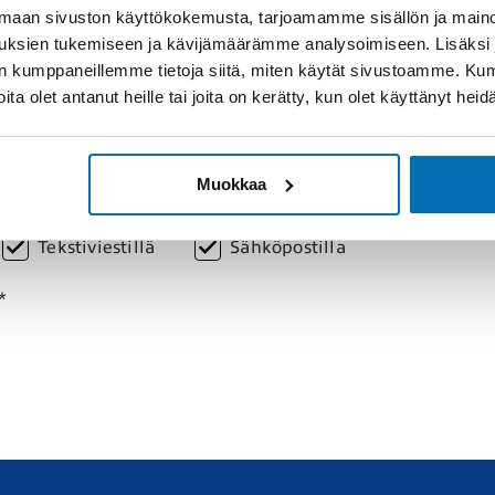
aan sivuston käyttökokemusta, tarjoamamme sisällön ja maino
Postitoimipaikka *
uksien tukemiseen ja kävijämäärämme analysoimiseen. Lisäksi
lan kumppaneillemme tietoja siitä, miten käytät sivustoamme. K
joita olet antanut heille tai joita on kerätty, kun olet käyttänyt hei
Puhelin *
Muokkaa
essä
Tekstiviestillä
Sähköpostilla
*