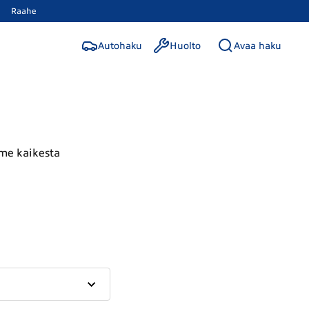
Raahe
Autohaku
Huolto
Avaa haku
mme kaikesta