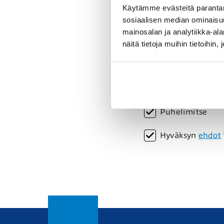
Käytämme evästeitä parantam
Postinumero *
sosiaalisen median ominaisu
mainosalan ja analytiikka-a
näitä tietoja muihin tietoihin, 
Sähköposti *
Minuun voi olla yhteyd
Puhelimitse
Hyväksyn
ehdot