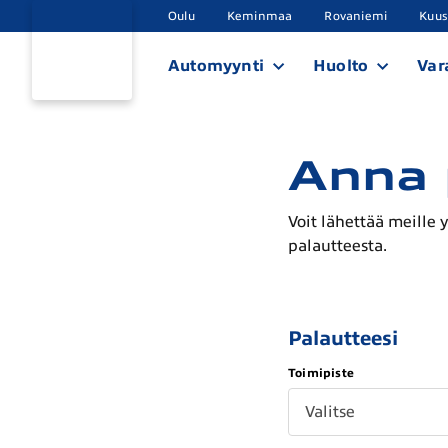
Oulu
Keminmaa
Rovaniemi
Kuu
Automyynti
Huolto
Var
Anna 
Voit lähettää meille 
palautteesta.
Palautteesi
Toimipiste
Valitse