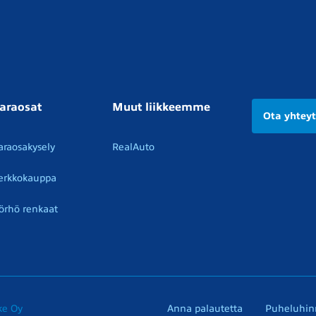
araosat
Muut liikkeemme
Ota yhtey
araosakysely
RealAuto
erkkokauppa
örhö renkaat
ke Oy
Anna palautetta
Puheluhin