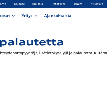
samo
Kajaani
Kokkola
Pietarsaari
Iisalmi
Ylivieska
aosat
Yritys
Ajankohtaista
palautetta
yhteydenottopyyntöjä, lisätietokyselyjä ja palautetta. Kiitä