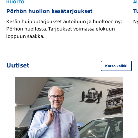
HUOLTO
A
Pörhön huollon kesätarjoukset
T
Kesän huipputarjoukset autoiluun ja huoltoon nyt
Ny
Pörhön huollosta. Tarjoukset voimassa elokuun
loppuun saakka.
Uutiset
Katso kaikki