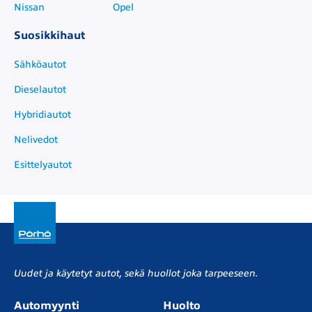
Nissan
Opel
Suosikkihaut
Sähköautot
Dieselautot
Hybridiautot
Nelivedot
Esittelyautot
Uudet ja käytetyt autot, sekä huollot joka tarpeeseen.
Automyynti
Huolto