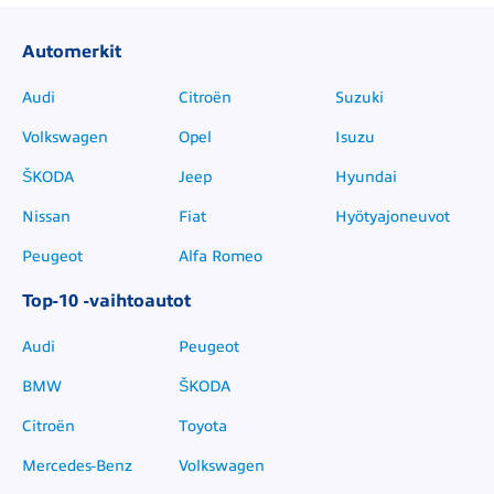
Automerkit
Audi
Citroën
Suzuki
Volkswagen
Opel
Isuzu
ŠKODA
Jeep
Hyundai
Nissan
Fiat
Hyötyajoneuvot
Peugeot
Alfa Romeo
Top-10 -vaihtoautot
Audi
Peugeot
BMW
ŠKODA
Citroën
Toyota
Mercedes-Benz
Volkswagen