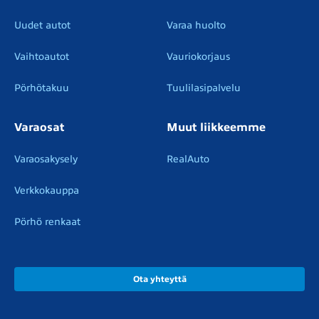
Uudet autot
Varaa huolto
Vaihtoautot
Vauriokorjaus
Pörhötakuu
Tuulilasipalvelu
Varaosat
Muut liikkeemme
Varaosakysely
RealAuto
Verkkokauppa
Pörhö renkaat
Ota yhteyttä