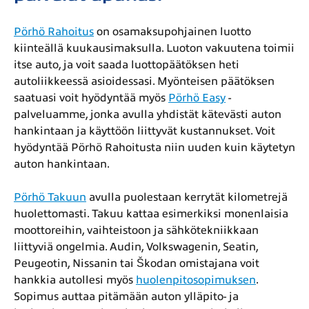
Pörhö Rahoitus
on osamaksupohjainen luotto
kiinteällä kuukausimaksulla. Luoton vakuutena toimii
itse auto, ja voit saada luottopäätöksen heti
autoliikkeessä asioidessasi.
Myönteisen päätöksen
saatuasi voit hyödyntää myös
Pörhö Easy
-
palveluamme, jonka avulla yhdistät kätevästi auton
hankintaan ja käyttöön liittyvät kustannukset.
Voit
hyödyntää Pörhö Rahoitusta niin uuden kuin käytetyn
auton hankintaan.
Pörhö Takuun
avulla puolestaan kerrytät kilometrejä
huolettomasti. Takuu kattaa esimerkiksi monenlaisia
moottoreihin, vaihteistoon ja sähkötekniikkaan
liittyviä ongelmia.
Audin, Volkswagenin, Seatin,
Peugeotin, Nissanin tai Škodan omistajana voit
hankkia autollesi myös
huolenpitosopimuksen
.
Sopimus auttaa pitämään auton ylläpito- ja