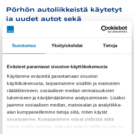
Pörhön autoliikkeistä käytetyt
ja uudet autot sekä
merkkihuollot
Pörhön Autoliike on täyden palvelun autokauppa.
Suostumus
Yksityiskohdat
Tietoja
Meiltä löydät kuudentoista automerkin uusimmat
mallistot sekä laadukkaat, tarkastetut
vaihtoautot. Edustamamme automerkit ovat
Evästeet parantavat sivuston käyttökokemusta
Volkswagen, Audi, SEAT, Cupra, Porsche, Škoda,
Käytämme evästeitä parantamaan sivuston
Nissan, Peugeot, Citroën, Opel, Jeep, Fiat, Alfa Romeo,
käyttökokemusta, tarjoamamme sisällön ja mainosten
Suzuki, Isuzu sekä Hyundai.
räätälöimiseen, sosiaalisen median ominaisuuksien
tukemiseen ja kävijämäärämme analysoimiseen. Lisäksi
Etsitkö sähköautoa, hybridiä, dieselautoa, nelivetoa
jaamme sosiaalisen median, mainosalan ja analytiikka-
tai isoa, turvallista perheautoa? Löydät etsimäsi
alan kumppaneillemme tietoja siitä, miten käytät
autohaustamme
.
sivustoamme. Kumppanimme voivat yhdistää näitä
tietoja muihin tietoihin, joita olet antanut heille tai joita on
Pörhöltä myös kattavat ja
kerätty, kun olet käyttänyt heidän palvelujaan.