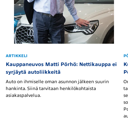
ARTIKKELI
P
Kauppaneuvos Matti Pörhö: Nettikauppa ei
K
syrjäytä autoliikkeitä
P
Auto on ihmiselle oman asunnon jälkeen suurin
On
hankinta. Siinä tarvitaan henkilökohtaista
ta
asiakaspalvelua.
se
s
P
au