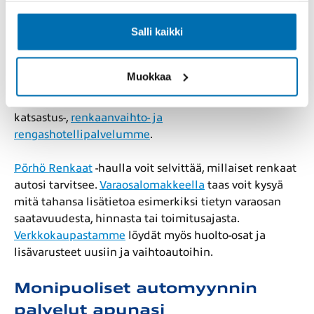
luotettavat huoltopalvelut
Salli kaikki
Pörhön huoltopalveluihin
kuuluvat merkkihuollot ja
monimerkkihuollot sekä vauriokorjaamot, jotka ovat
Muokkaa
vakuutusyhtiöiden hyväksymiä
vahinkotarkastusasemia.
Hyödynnä myös
katsastus-,
renkaanvaihto- ja
rengashotellipalvelumme
.
Pörhö Renkaat
-haulla voit selvittää, millaiset renkaat
autosi tarvitsee.
Varaosalomakkeella
taas voit kysyä
mitä tahansa lisätietoa esimerkiksi tietyn varaosan
saatavuudesta, hinnasta tai toimitusajasta.
Verkkokaupastamme
löydät myös huolto-osat ja
lisävarusteet uusiin ja vaihtoautoihin.
Monipuoliset automyynnin
palvelut apunasi