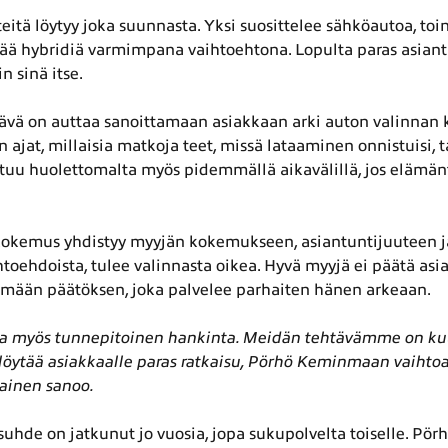
teitä löytyy joka suunnasta. Yksi suosittelee sähköautoa, to
ää hybridiä varmimpana vaihtoehtona. Lopulta paras asian
in sinä itse.
ävä on auttaa sanoittamaan asiakkaan arki auton valinnan 
on ajat, millaisia matkoja teet, missä lataaminen onnistuisi, 
ntuu huolettomalta myös pidemmällä aikavälillä, jos elämän
okemus yhdistyy myyjän kokemukseen, asiantuntijuuteen ja
toehdoista, tulee valinnasta oikea. Hyvä myyjä ei päätä asi
emään päätöksen, joka palvelee parhaiten hänen arkeaan.
 ja myös tunnepitoinen hankinta. Meidän tehtävämme on ku
 löytää asiakkaalle paras ratkaisu, Pörhö Keminmaan vaiht
kainen sanoo.
hde on jatkunut jo vuosia, jopa sukupolvelta toiselle. Pörh