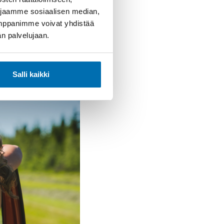
 jaamme sosiaalisen median,
umppanimme voivat yhdistää
dän palvelujaan.
ihin
Salli kaikki