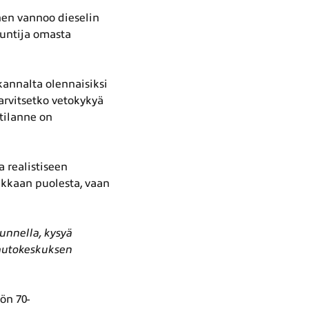
inen vannoo dieselin
tuntija omasta
kannalta olennaisiksi
tarvitsetko vetokykyä
tilanne on
 realistiseen
akkaan puolesta, vaan
unnella, kysyä
oautokeskuksen
ön 70-