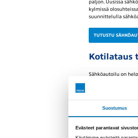
paljon. Uusissa sähk
kylmissä olosuhteissa
suunnittelulla sähkö
TUTUSTU SÄHKÖAU
Kotilataus
Sähköautoilu on help
latausratkaisuja erila
asennettuna.
Kun latausmahdollisu
Suostumus
kokonaisuus, jossa a
Tutustu Pörhön latau
Evästeet parantavat sivust
Käytämme evästeitä parantam