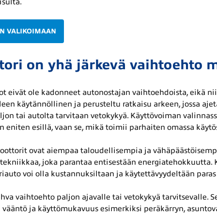
isulta.
N VALIKOIMAAN
tori on yhä järkevä vaihtoehto 
tot eivät ole kadonneet autonostajan vaihtoehdoista, eikä ni
een käytännöllinen ja perusteltu ratkaisu arkeen, jossa aje
ljon tai autolta tarvitaan vetokykyä. Käyttövoiman valinnass
n eniten esillä, vaan se, mikä toimii parhaiten omassa käytö
oottorit ovat aiempaa taloudellisempia ja vähäpäästöisemp
tekniikkaa, joka parantaa entisestään energiatehokkuutta.
iauto voi olla kustannuksiltaan ja käytettävyydeltään paras 
hva vaihtoehto paljon ajavalle tai vetokykyä tarvitsevalle. S
 vääntö ja käyttömukavuus esimerkiksi peräkärryn, asunto