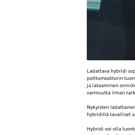
Ladattava hybridi sop
polttomoottorin tuom
ja lataaminen onnist
varmuutta ilman tar
Nykyisten ladattavie
hybridillä tavalliset 
Hybridi voi olla luon