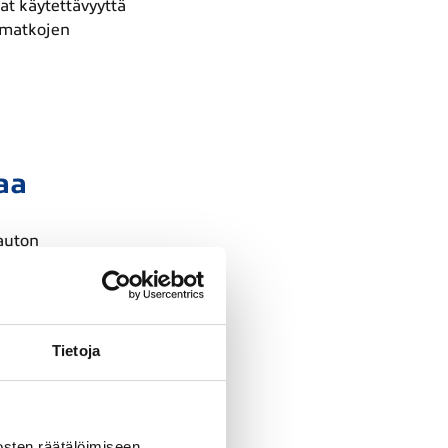
at käytettävyyttä
a matkojen
aa
auton
tä latausasemia myös
 voidaan rakentaa
Tietoja
sten räätälöimiseen,