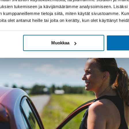
uksien tukemiseen ja kävijämäärämme analysoimiseen. Lisäksi
lan kumppaneillemme tietoja siitä, miten käytät sivustoamme. K
joita olet antanut heille tai joita on kerätty, kun olet käyttänyt hei
ybridi tuo joustoa erilaisiin ajo
Muokkaa