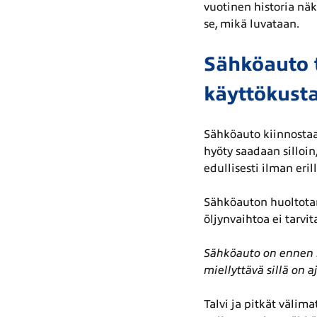
vuotinen historia näk
se, mikä luvataan.
Sähköauto 
käyttökust
Sähköauto kiinnostaa
hyöty saadaan silloin
edullisesti ilman eri
Sähköauton huoltotar
öljynvaihtoa ei tarvi
Sähköauto on ennen k
miellyttävä sillä on 
Talvi ja pitkät välim