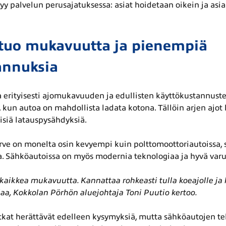
yy palvelun perusajatuksessa: asiat hoidetaan oikein ja asi
tuo mukavuutta ja pienempiä
annuksia
 erityisesti ajomukavuuden ja edullisten käyttökustannuste
, kun autoa on mahdollista ladata kotona. Tällöin arjen ajot
llisiä latauspysähdyksiä.
ve on monelta osin kevyempi kuin polttomoottoriautoissa, s
ta. Sähköautoissa on myös modernia teknologiaa ja hyvä varu
aikkea mukavuutta. Kannattaa rohkeasti tulla koeajolle ja
ajaa, Kokkolan Pörhön aluejohtaja Toni Puutio kertoo.
atkat herättävät edelleen kysymyksiä, mutta sähköautojen te