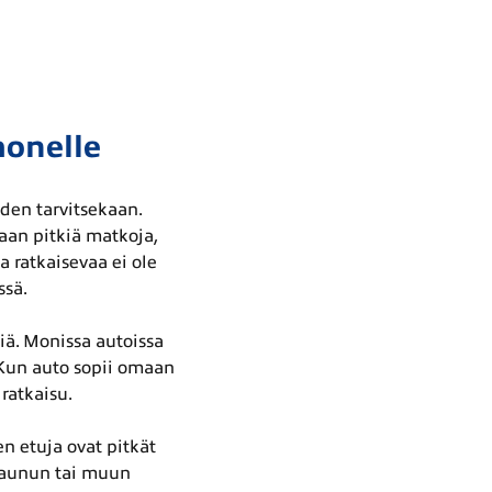
monelle
iden tarvitsekaan.
taan pitkiä matkoja,
a ratkaisevaa ei ole
ssä.
iä. Monissa autoissa
 Kun auto sopii omaan
ratkaisu.
en etuja ovat pitkät
vaunun tai muun