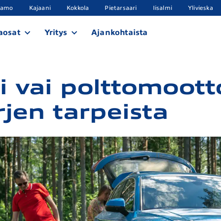
samo
Kajaani
Kokkola
Pietarsaari
Iisalmi
Ylivieska
aosat
Yritys
Ajankohtaista
i vai polttomoott
rjen tarpeista