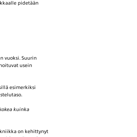
akkaalle pidetään
n vuoksi. Suurin
 hoituvat usein
illä esimerkiksi
stelutaso.
 kokea kuinka
kniikka on kehittynyt