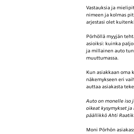
Vastauksia ja mielipi
nimeen ja kolmas pit
arjestasi olet kuitenk
Pörhöllä myyjän teht
asioiksi: kuinka palj
ja millainen auto tu
muuttumassa.
Kun asiakkaan oma k
näkemykseen eri vaih
auttaa asiakasta tek
Auto on monelle iso
oikeat kysymykset ja
päällikkö Ahti Raati
Moni Pörhön asiakassu