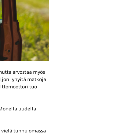
 mutta arvostaa myös
ljon lyhyitä matkoja
lttomoottori tuo
 Monella uudella
i vielä tunnu omassa