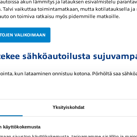
öautoissa akun lämmitys ja latauksen esivalmistelu parantav
. Talvi vaikuttaa toimintamatkaan, mutta kotilatauksella j
auto on toimiva ratkaisu myös pidemmille matkoille.
TOJEN VALIKOIMAAN
 tekee sähköautoilusta sujuvamp
ointa, kun lataaminen onnistuu kotona. Pörhöltä saa sähkö
isiin tarpeisiin, kuten siirrettäviä latauslaitteita ja kiintei
us huomioidaan jo auton valinnan yhteydessä, asiakkaalle
Yksityiskohdat
uto ja lataaminen sopivat aidosti hänen arkeensa.
sratkaisuihin!
on käyttökokemusta
aan sivuston käyttökokemusta, tarjoamamme sisällön ja maino