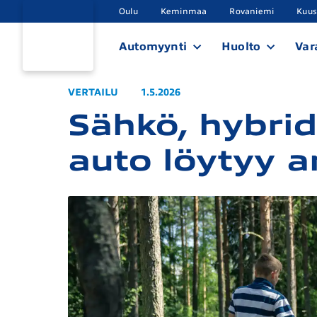
Oulu
Keminmaa
Rovaniemi
Kuu
Automyynti
Huolto
Var
VERTAILU
1.5.2026
Sähkö, hybrid
auto löytyy a