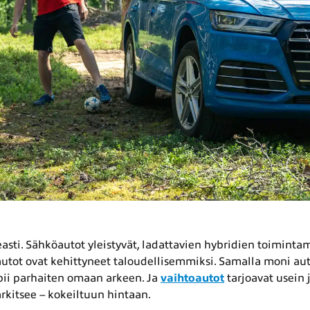
asti. Sähköautot yleistyvät, ladattavien hybridien toiminta
utot ovat kehittyneet taloudellisemmiksi. Samalla moni auto
ii parhaiten omaan arkeen. Ja
vaihtoautot
tarjoavat usein 
rkitsee – kokeiltuun hintaan.