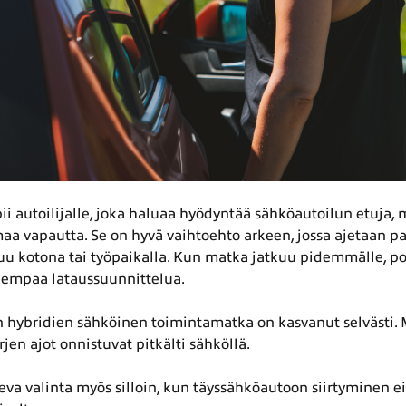
ii autoilijalle, joka haluaa hyödyntää sähköautoilun etuja,
aa vapautta. Se on hyvä vaihtoehto arkeen, jossa ajetaan pa
uu kotona tai työpaikalla. Kun matka jatkuu pidemmälle, po
kempaa lataussuunnittelua.
n hybridien sähköinen toimintamatka on kasvanut selvästi.
arjen ajot onnistuvat pitkälti sähköllä.
teva valinta myös silloin, kun täyssähköautoon siirtyminen e