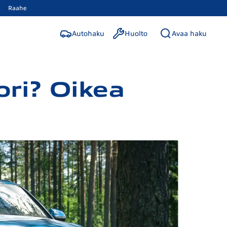
Raahe
Autohaku
Huolto
Avaa haku
ori? Oikea