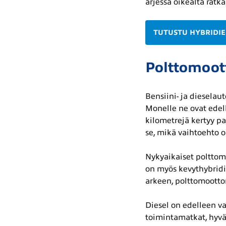
arjessa oikealta ratka
TUTUSTU HYBRIDIE
Polttomoot
Bensiini- ja dieselau
Monelle ne ovat edell
kilometrejä kertyy pa
se, mikä vaihtoehto o
Nykyaikaiset polttom
on myös kevythybridi
arkeen, polttomoottor
Diesel on edelleen va
toimintamatkat, hyvä