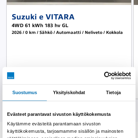
Suzuki e VITARA
4WD 61 kWh 183 hv GL
2026
0 km
Sähkö
Automaatti
Neliveto
Kokkola
42 532 €
456 €/kk
alk.
Suostumus
Yksityiskohdat
Tietoja
Kaikki esittelyautot
Evästeet parantavat sivuston käyttökokemusta
Käytämme evästeitä parantamaan sivuston
käyttökokemusta, tarjoamamme sisällön ja mainosten
Ajankohtaista
Katso kaikki