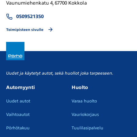
Vaunumiehenkatu 4, 67700 Kokkola
0509521350
Toimipisteen sivulle
Uudet ja käytetyt autot, sekä huollot joka tarpeeseen.
Automyynti
Huolto
Uudet autot
Varaa huolto
Vaihtoautot
Vauriokorjaus
Pörhötakuu
Tuulilasipalvelu