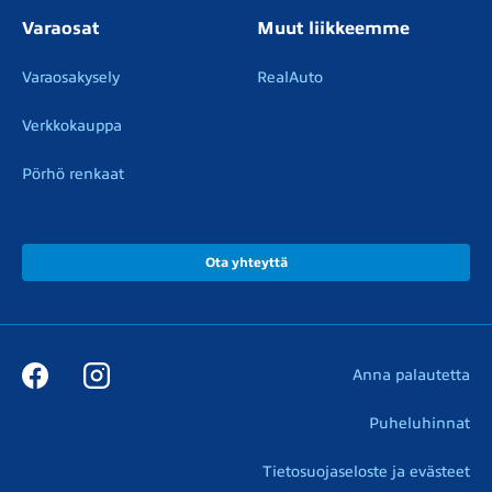
Varaosat
Muut liikkeemme
Varaosakysely
RealAuto
Verkkokauppa
Pörhö renkaat
Ota yhteyttä
Anna palautetta
Puheluhinnat
Tietosuojaseloste ja evästeet