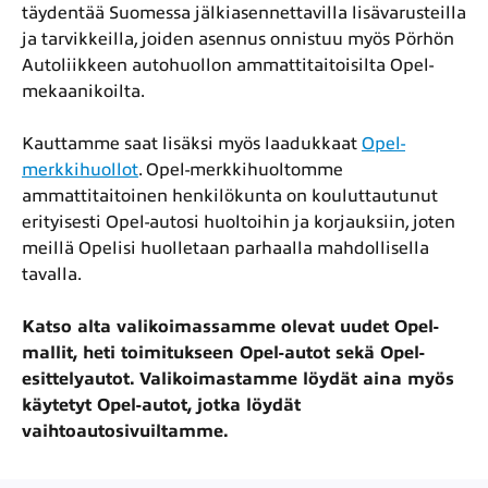
täydentää Suomessa jälkiasennettavilla lisävarusteilla
ja tarvikkeilla, joiden asennus onnistuu myös Pörhön
Autoliikkeen autohuollon ammattitaitoisilta Opel-
mekaanikoilta.
Kauttamme saat lisäksi myös laadukkaat
Opel-
merkkihuollot
. Opel-merkkihuoltomme
ammattitaitoinen henkilökunta on kouluttautunut
erityisesti Opel-autosi huoltoihin ja korjauksiin, joten
meillä Opelisi huolletaan parhaalla mahdollisella
tavalla.
Katso alta valikoimassamme olevat uudet Opel-
mallit, heti toimitukseen Opel-autot sekä Opel-
esittelyautot. Valikoimastamme löydät aina myös
käytetyt Opel-autot, jotka löydät
vaihtoautosivuiltamme.