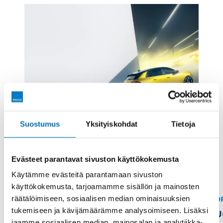
Suostumus
Yksityiskohdat
Tietoja
Evästeet parantavat sivuston käyttökokemusta
Käytämme evästeitä parantamaan sivuston
käyttökokemusta, tarjoamamme sisällön ja mainosten
räätälöimiseen, sosiaalisen median ominaisuuksien
OPEL
O
tukemiseen ja kävijämäärämme analysoimiseen. Lisäksi
Uusi Opel Astra
U
jaamme sosiaalisen median, mainosalan ja analytiikka-