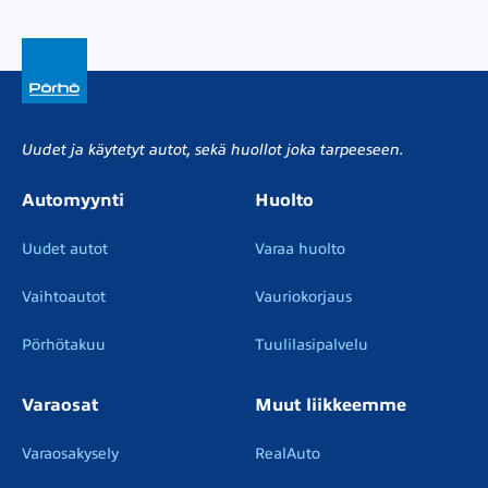
Uudet ja käytetyt autot, sekä huollot joka tarpeeseen.
Automyynti
Huolto
Uudet autot
Varaa huolto
Vaihtoautot
Vauriokorjaus
Pörhötakuu
Tuulilasipalvelu
Varaosat
Muut liikkeemme
Varaosakysely
RealAuto