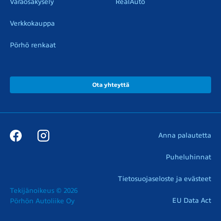
Varaosakysely
RealAuto
Verkkokauppa
Pörhö renkaat
Ota yhteyttä
Anna palautetta
Puheluhinnat
Tietosuojaseloste ja evästeet
Tekijänoikeus © 2026

EU Data Act
Pörhön Autoliike Oy