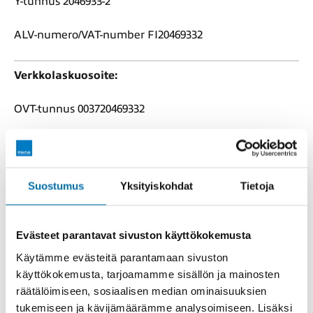
Y-tunnus 2046933-2
ALV-numero/VAT-number FI20469332
Verkkolaskuosoite:
OVT-tunnus 003720469332
Operaattori Apix Messaging Oy
Välittäjän tunnus 003723327487
Suostumus
Yksityiskohdat
Tietoja
Mikäli teillä ei ole mahdollisuutta lähettää
verkkolaskuja, pyydämme teitä lähettämään
Evästeet parantavat sivuston käyttökokemusta
paperilaskut pdf-muodossa sähköpostiimme
Käytämme evästeitä parantamaan sivuston
ostolaskut@porho.fi
käyttökokemusta, tarjoamamme sisällön ja mainosten
räätälöimiseen, sosiaalisen median ominaisuuksien
Voimassa olevat sopimusasiat puh. 040 845 0818.
tukemiseen ja kävijämäärämme analysoimiseen. Lisäksi