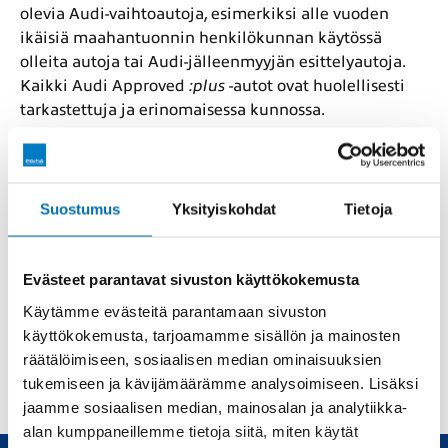
olevia Audi-vaihtoautoja, esimerkiksi alle vuoden
ikäisiä maahantuonnin henkilökunnan käytössä
olleita autoja tai Audi-jälleenmyyjän esittelyautoja.
Kaikki Audi Approved
:plus
-autot ovat huolellisesti
tarkastettuja ja erinomaisessa kunnossa.
Kaikki Audi Approved
:plus
-vaihtoautot ovat käyneet
läpi 110 kohdan teknisen tarkastuksen ja niille on
kauttamme saatavilla 24 kuukauden tai 40 000
Suostumus
Yksityiskohdat
Tietoja
kilometrin takuu. Audi tarjoaa Audi Approved
:plus
-
vaihtoautoille myös viiden vuoden
huolenpitosopimuksen.
Evästeet parantavat sivuston käyttökokemusta
Käytämme evästeitä parantamaan sivuston
Tutustu
Audi Approved
:plus -
vaihtoautopalvelui
hin
ja
käyttökokemusta, tarjoamamme sisällön ja mainosten
Audi Approved
:plus
-valikoimaamme
.
räätälöimiseen, sosiaalisen median ominaisuuksien
tukemiseen ja kävijämäärämme analysoimiseen. Lisäksi
jaamme sosiaalisen median, mainosalan ja analytiikka-
alan kumppaneillemme tietoja siitä, miten käytät