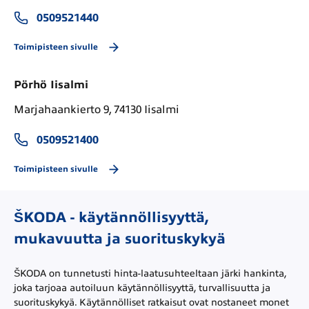
0509521440
Toimipisteen sivulle
Pörhö Iisalmi
Marjahaankierto 9, 74130 Iisalmi
0509521400
Toimipisteen sivulle
ŠKODA - käytännöllisyyttä,
mukavuutta ja suorituskykyä
ŠKODA on tunnetusti hinta-laatusuhteeltaan järki hankinta,
joka tarjoaa autoiluun käytännöllisyyttä, turvallisuutta ja
suorituskykyä. Käytännölliset ratkaisut ovat nostaneet monet