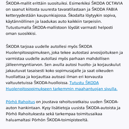
ŠKODA-mallit erittäin suosituiksi. Esimerkiksi ŠKODA OCTAVIA
on saanut kiitosta suuresta tavaratilastaan ja ŠKODA FABIA
ketteryydestään kaupunkiajossa. Škodalta löytyykin sopiva,
käytännöllinen ja laadukas auto kaikkiin tarpeisiin.
Tutustumalla ŠKODA-mallistoon löydät varmasti helposti
oman suosikkisi.
ŠKODA tarjoaa uudelle autollesi myös ŠKODA
Huolenpitosopimuksen, joka tekee autostasi arvosijoituksen ja
varmistaa uudelle autollasi myös parhaan mahdollisen
jälleenmyyntiarvon. Sen avulla autosi huolto- ja korjauskulut
jakautuvat tasaisesti koko sopimusajalle ja saat oikeuden
huollattaa ja korjauttaa autoasi ilman eri korvausta
valtuutetuissa ŠKODA-huolloissa.
Tutustu ŠKODA
Huolenpitosopimukseen tarkemmin maahantuojan sivulla.
Pörhö Rahoitus
on joustava rahoitusratkaisu uuden ŠKODA-
auton hankintaan. Kysy lisätietoja uusista ŠKODA-autoista ja
Pörhö Rahoituksesta sekä tarkempaa toimitusaikaa
haluamaltasi Pörhön ŠKODA-toimipisteeltä.