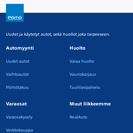
Uudet ja käytetyt autot, sekä huollot joka tarpeeseen.
Automyynti
Huolto
Uudet autot
Varaa huolto
Vaihtoautot
Vauriokorjaus
Pörhötakuu
Tuulilasipalvelu
Varaosat
Muut liikkeemme
Varaosakysely
RealAuto
Verkkokauppa