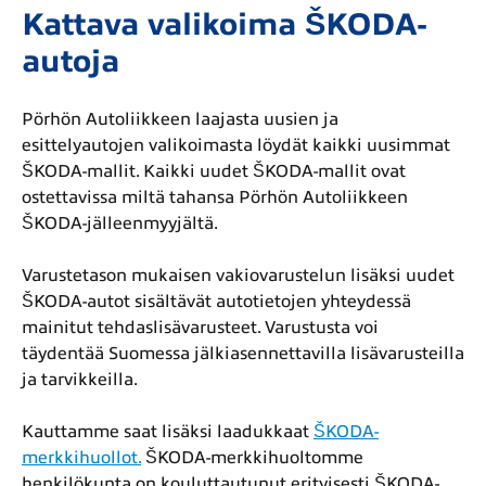
Kattava valikoima ŠKODA-
autoja
Pörhön Autoliikkeen laajasta uusien ja
esittelyautojen valikoimasta löydät kaikki uusimmat
ŠKODA-mallit. Kaikki uudet ŠKODA-mallit ovat
ostettavissa miltä tahansa Pörhön Autoliikkeen
ŠKODA-jälleenmyyjältä.
Varustetason mukaisen vakiovarustelun lisäksi uudet
ŠKODA-autot sisältävät autotietojen yhteydessä
mainitut tehdaslisävarusteet. Varustusta voi
täydentää Suomessa jälkiasennettavilla lisävarusteilla
ja tarvikkeilla.
Kauttamme saat lisäksi laadukkaat
ŠKODA-
merkkihuollot.
ŠKODA-merkkihuoltomme
henkilökunta on kouluttautunut erityisesti ŠKODA-