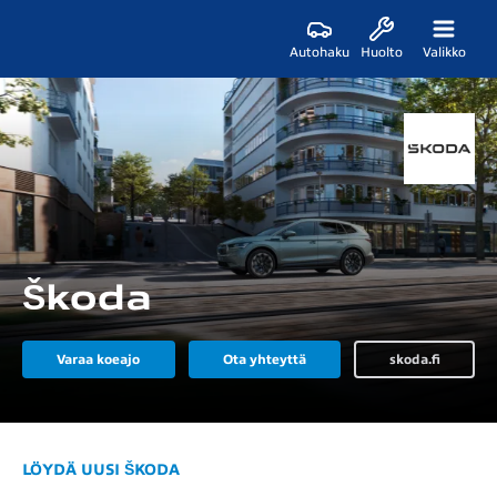
Autohaku
Huolto
Valikko
Škoda
Varaa koeajo
Ota yhteyttä
skoda.fi
LÖYDÄ UUSI ŠKODA