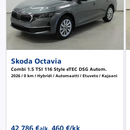
Skoda Octavia
Combi 1.5 TSI 116 Style eTEC DSG Autom.
2026
0 km
Hybridi
Automaatti
Etuveto
Kajaani
42 786 €
460 €/kk
alk.