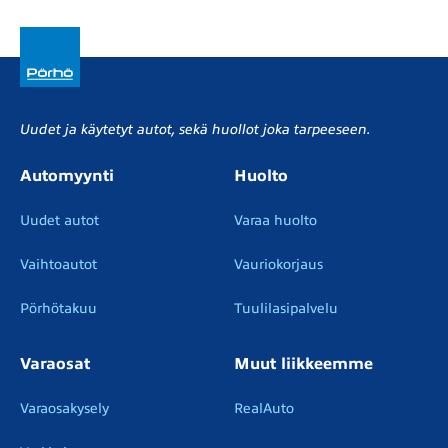
Uudet ja käytetyt autot, sekä huollot joka tarpeeseen.
Automyynti
Huolto
Uudet autot
Varaa huolto
Vaihtoautot
Vauriokorjaus
Pörhötakuu
Tuulilasipalvelu
Varaosat
Muut liikkeemme
Varaosakysely
RealAuto