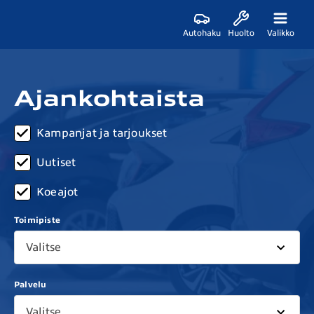
Autohaku
Huolto
Valikko
Ajankohtaista
Kampanjat ja tarjoukset
Uutiset
Koeajot
Toimipiste
Valitse
Palvelu
Valitse