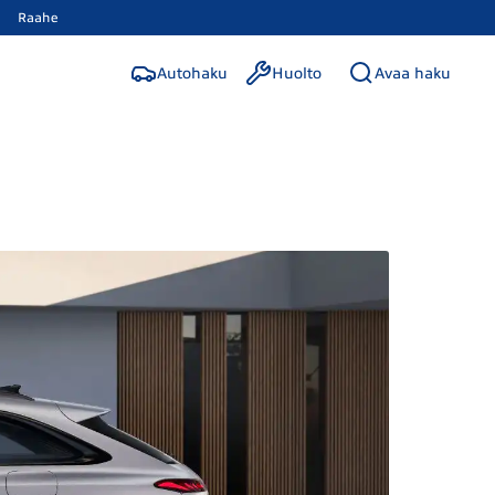
Raahe
Autohaku
Huolto
Avaa haku