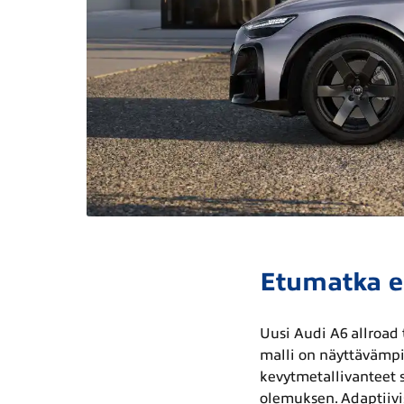
Etumatka ei 
Uusi Audi A6 allroad
malli on näyttävämpi
kevytmetallivanteet s
olemuksen. Adaptiivis