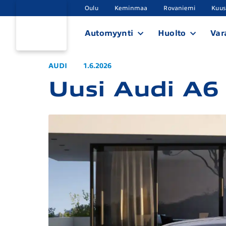
Oulu
Keminmaa
Rovaniemi
Kuu
Automyynti
Huolto
Var
AUDI
1.6.2026
Uusi Audi A6 