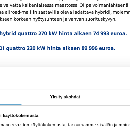
ee vaivatta kaikenlaisessa maastossa. Olipa voimanlähteenä 
a allroad-malliin saatavilla oleva ladattava hybridi, molem
takseen korkean hyötysuhteen ja vahvan suorituskyvyn.
-hybrid quattro 270 kW hinta alkaen 74 993 euroa.
DI quattro 220 kW hinta alkaen 89 996 euroa.
e lisää audi.fi
Yksityiskohdat
oden takuusta
on käyttökokemusta
aan sivuston käyttökokemusta, tarjoamamme sisällön ja maino