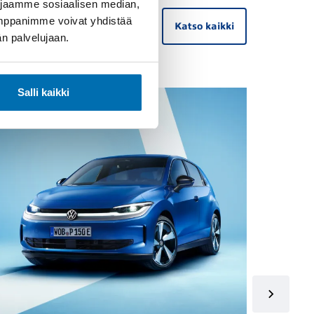
 jaamme sosiaalisen median,
umppanimme voivat yhdistää
Katso kaikki
dän palvelujaan.
Salli kaikki