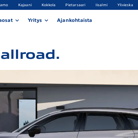
samo
Kajaani
Kokkola
Pietarsaari
Iisalmi
Ylivieska
aosat
Yritys
Ajankohtaista
allroad.