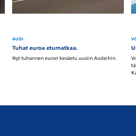
AUDI
V
Tuhat euroa etumatkaa.
U
Nyt tuhannen euron kesäetu uusiin Audeihin.
V
tä
Ka