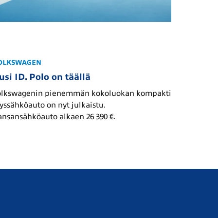
OLKSWAGEN
NISSAN
usi ID. Polo on täällä
Täysin 
koeajett
olkswagenin pienemmän kokoluokan kompakti
yssähköauto on nyt julkaistu.
Kolmanne
nsansähköauto alkaen 26 390 €.
perheaut