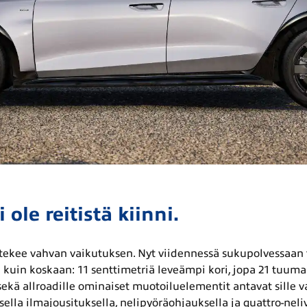
ole reitistä kiinni.
 tekee vahvan vaikutuksen. Nyt viidennessä sukupolvessaa
 kuin koskaan: 11 senttimetriä leveämpi kori, jopa 21 tuum
ekä allroadille ominaiset muotoiluelementit antavat sille 
ella ilmajousituksella, nelipyöräohjauksella ja quattro-neli