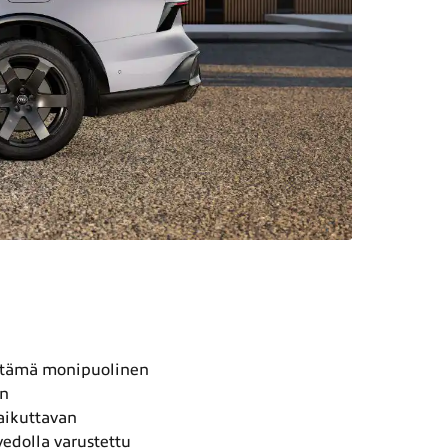
n tämä monipuolinen
an
vaikuttavan
vedolla varustettu