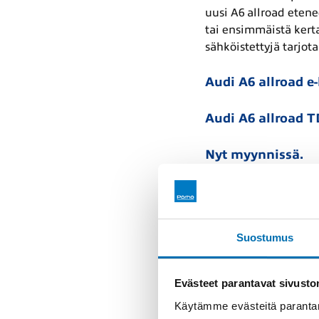
uusi A6 allroad eten
tai ensimmäistä kerta
sähköistettyjä tarjo
Audi A6 allroad e
Audi A6 allroad T
Nyt myynnissä.
Ota yhteyttä
Lu
Suostumus
Lue lisää viiden vu
Evästeet parantavat sivust
Käytämme evästeitä parantam