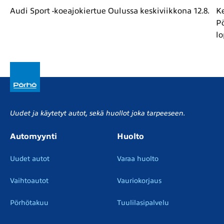
Audi Sport -koeajokiertue Oulussa keskiviikkona 12.8.
Ke
Pö
l
Uudet ja käytetyt autot, sekä huollot joka tarpeeseen.
Automyynti
Huolto
Uudet autot
Varaa huolto
Vaihtoautot
Vauriokorjaus
Pörhötakuu
Tuulilasipalvelu