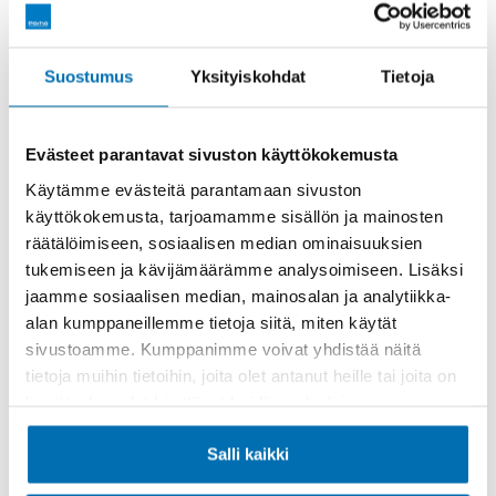
Sähköautojen ja ladattavien hybridiautojen
korkeajänniteakkujen takuuaika on 8 vuotta tai 160
Suostumus
Yksityiskohdat
Tietoja
000 km, riippuen siitä, kumpi ensin saavutetaan.
Poikkeuksena takuuajan ensimmäinen 24 kk, jonka
aikana sähköautojen ja ladattavien hybridiautojen
Evästeet parantavat sivuston käyttökokemusta
korkeajänniteakuilla ei ole kilometrirajoitusta. Takuu
Käytämme evästeitä parantamaan sivuston
alkaa takuutodistukseen merkitystä luovutuspäivästä.
käyttökokemusta, tarjoamamme sisällön ja mainosten
räätälöimiseen, sosiaalisen median ominaisuuksien
Takuunantaja takaa, että 70%:ia täyssähköauton (BEV)
tukemiseen ja kävijämäärämme analysoimiseen. Lisäksi
korkeajänniteakun alkuperäisestä nettokapasiteetista
jaamme sosiaalisen median, mainosalan ja analytiikka-
säilyy edellä mainitun ajanjakson- tai
alan kumppaneillemme tietoja siitä, miten käytät
kilometrilukeman ajan – riippuen siitä, kumpi ensin
sivustoamme. Kumppanimme voivat yhdistää näitä
saavutetaan.
tietoja muihin tietoihin, joita olet antanut heille tai joita on
kerätty, kun olet käyttänyt heidän palvelujaan.
Viimeisimmät kampanjat
Katso kaikki
Salli kaikki
ja tarjoukset