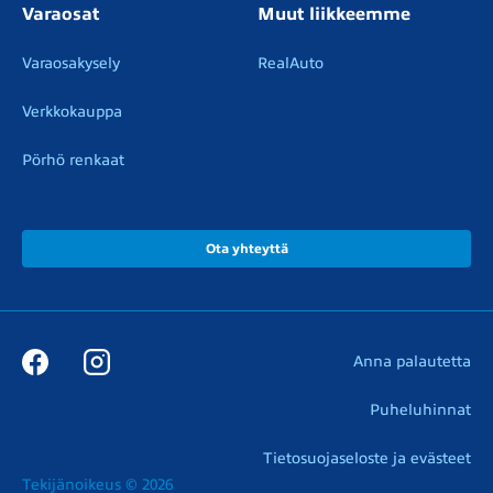
Varaosat
Muut liikkeemme
Varaosakysely
RealAuto
Verkkokauppa
Pörhö renkaat
Ota yhteyttä
Anna palautetta
Puheluhinnat
Tietosuojaseloste ja evästeet
Tekijänoikeus © 2026
