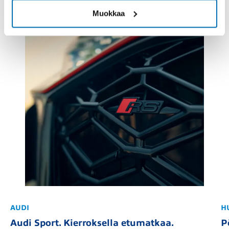
Muokkaa
AUDI
H
Audi Sport. Kierroksella etumatkaa.
P