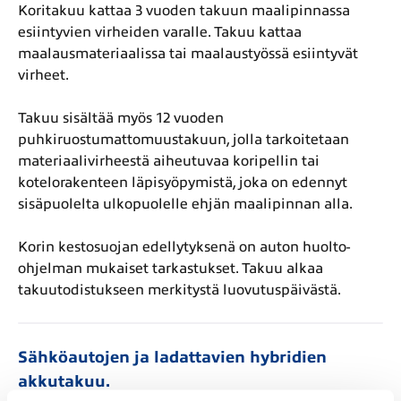
Koritakuu kattaa 3 vuoden takuun maalipinnassa
esiintyvien virheiden varalle. Takuu kattaa
maalausmateriaalissa tai maalaustyössä esiintyvät
virheet.
Takuu sisältää myös 12 vuoden
puhkiruostumattomuustakuun, jolla tarkoitetaan
materiaalivirheestä aiheutuvaa koripellin tai
kotelorakenteen läpisyöpymistä, joka on edennyt
sisäpuolelta ulkopuolelle ehjän maalipinnan alla.
Korin kestosuojan edellytyksenä on auton huolto-
ohjelman mukaiset tarkastukset. Takuu alkaa
takuutodistukseen merkitystä luovutuspäivästä.
Sähköautojen ja ladattavien hybridien
akkutakuu.