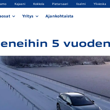
samo
Kajaani
Kokkola
Pietarsaari
Iisalmi
Ylivieska
aosat
Yritys
Ajankohtaista
eneihin 5 vuoden