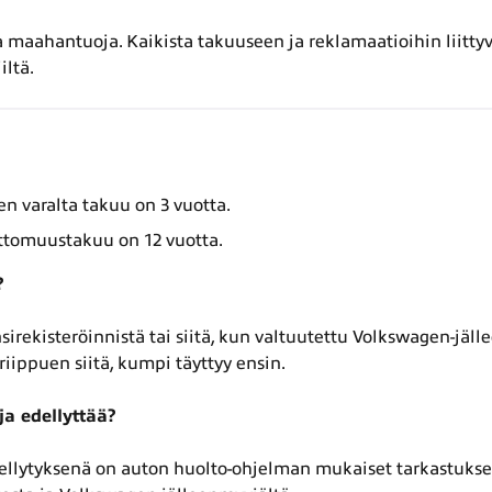
maahantuoja. Kaikista takuuseen ja reklamaatioihin liittyvi
iltä.
n varalta takuu on 3 vuotta.
tomuustakuu on 12 vuotta.
?
irekisteröinnistä tai siitä, kun valtuutettu Volkswagen-jäll
riippuen siitä, kumpi täyttyy ensin.
ja edellyttää?
ellytyksenä on auton huolto-ohjelman mukaiset tarkastukset.