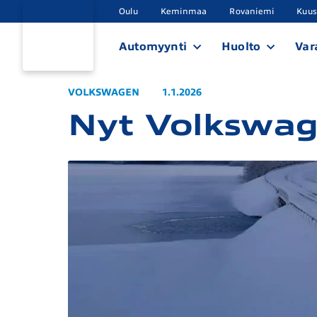
Oulu
Keminmaa
Rovaniemi
Kuu
Automyynti
Huolto
Var
VOLKSWAGEN
1.1.2026
Nyt Volkswag