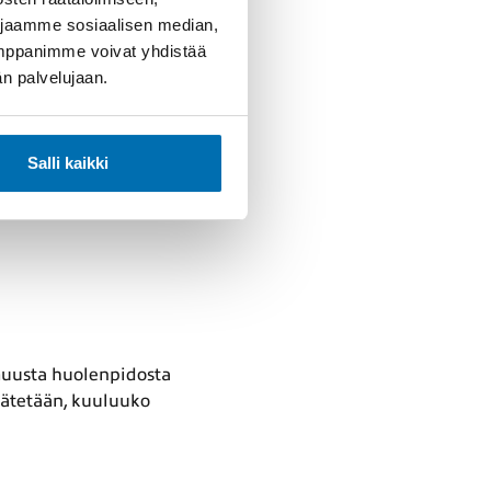
 jaamme sosiaalisen median,
een­myyjä luovuttaa
umppanimme voivat yhdistää
dän palvelujaan.
Salli kaikki
 kuluvia osia, kuten
töstä tai ovat
 muusta huolenpidosta
äätetään, kuuluuko