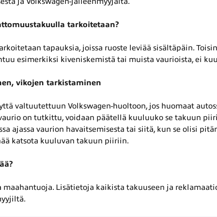
esta ja Volkswagen-jälleenmyyjältä.
ttomuustakuulla tarkoitetaan?
rkoitetaan tapauksia, joissa ruoste leviää sisältäpäin. Tois
ohtuu esimerkiksi kiveniskemistä tai muista vaurioista, ei kuu
en, vikojen tarkistaminen
eyttä valtuutettuun Volkswagen-huoltoon, jos huomaat autoss
vaurio on tutkittu, voidaan päätellä kuuluuko se takuun piirii
sa ajassa vaurion havaitsemisesta tai siitä, kun se olisi pitä
ää katsota kuuluvan takuun piiriin.
ää?
maahantuoja. Lisätietoja kaikista takuuseen ja reklamaatioi
yyjiltä.