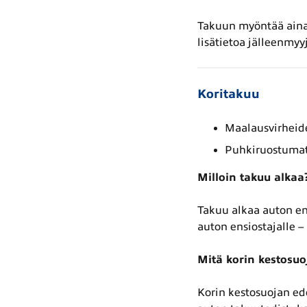
Takuun myöntää aina 
lisätietoa jälleenmyyj
Koritakuu
Maalausvirheide
Puhkiruostumat
Milloin takuu alkaa
Takuu alkaa auton ens
auton ensiostajalle – 
Mitä korin kestosuo
Korin kestosuojan ed