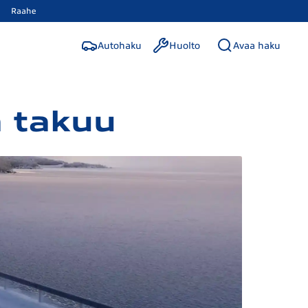
Raahe
Autohaku
Huolto
Avaa haku
 takuu