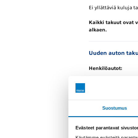
Ei yllättäviä kuluja 
Kaikki takuut ovat 
alkaen.
Uuden auton tak
Henkilöautot:
5 vuotta / 100 0
Tila- ja paketti­autot
Suostumus
Caddy, Crafter, 
ID. Buzz ja Mult
Evästeet parantavat sivust
Milloin takuu alkaa
Käytämme evästeitä parantam