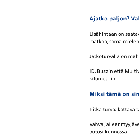
Ajatko paljon? Val
Lisähintaan on saatav
matkaa, sama mielen
Jatkoturvalla on mah
ID. Buzzin että Multi
kilometriin.
Miksi tämä on sin
Pitkä turva: kattava 
Vahva jälleenmyyjäve
autosi kunnossa.