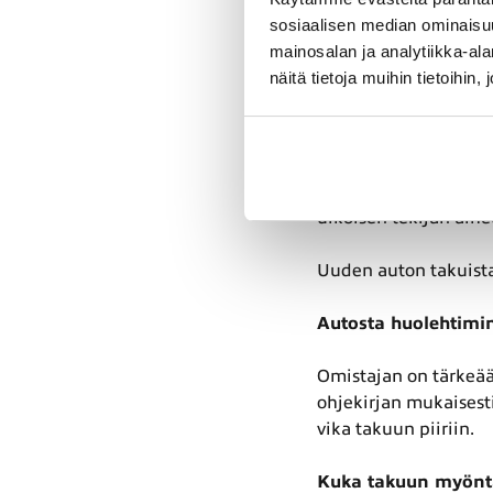
sosiaalisen median ominaisu
Takuu alkaa auton ens
mainosalan ja analytiikka-a
auton ensiostajalle – 
näitä tietoja muihin tietoihin, 
Mitä takuu ei kata?
Uuden auton takuu ei 
jarruja ja kytkintä ko
ulkoisen tekijän aih
Uuden auton takuista
Autosta huolehtimin
Omistajan on tärkeää
ohjekirjan mukaisest
vika takuun piiriin.
Kuka takuun myönt