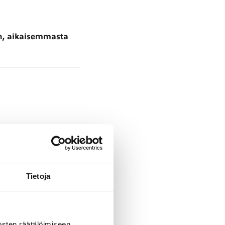
en, aikaisemmasta
Tietoja
 vuotta / 150 000 km
sten räätälöimiseen,