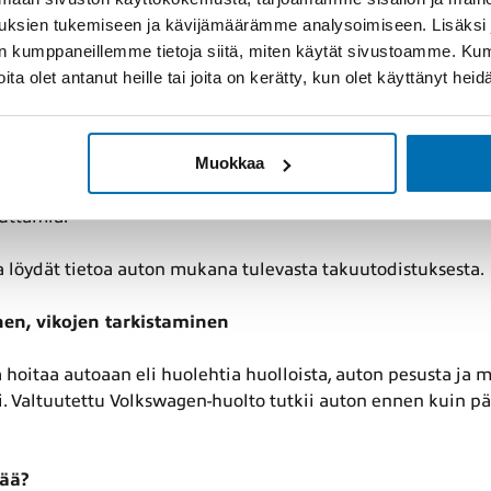
uksien tukemiseen ja kävijämäärämme analysoimiseen. Lisäksi
irekisteröinnistä tai siitä, kun valtuutettu Volkswagen-jäll
lan kumppaneillemme tietoja siitä, miten käytät sivustoamme. K
riippuen siitä, kumpi täyttyy ensin.
joita olet antanut heille tai joita on kerätty, kun olet käyttänyt hei
Muokkaa
kata kaikkia vikoja. Takuun ulkopuolelle voivat jäädä esim.
skevat viat, sekä viat, jotka johtuvat auton vääränlaisesta käy
euttamia.
 löydät tietoa auton mukana tulevasta takuutodistuksesta.
en, vikojen tarkistaminen
 hoitaa autoaan eli huolehtia huolloista, auton pesusta ja
i. Valtuutettu Volkswagen-huolto tutkii auton ennen kuin p
ää?