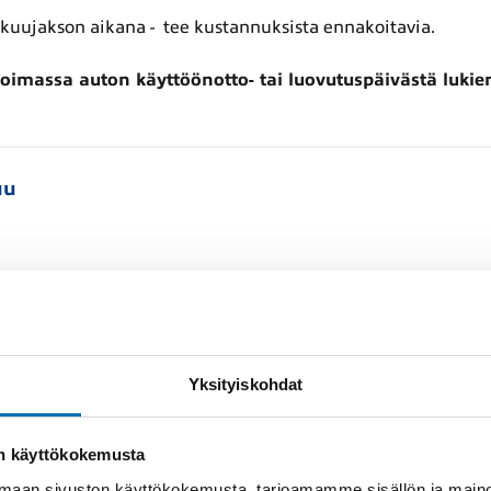
takuujakson aikana - tee kustannuksista ennakoitavia.
voimassa auton käyttöönotto- tai luovutuspäivästä luki
uu
00 km
:
Yksityiskohdat
Amarok ja Transporter: 5 vuotta / 200 000 km
ivan 2 vuotta ilman kilometrirajoituksia tai Jatkoturvalla 2+3
on käyttökokemusta
?
aan sivuston käyttökokemusta, tarjoamamme sisällön ja maino