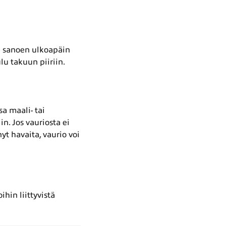
in sanoen ulkoapäin
lu takuun piiriin.
a maali- tai
n. Jos vauriosta ei
nyt havaita, vaurio voi
hin liittyvistä