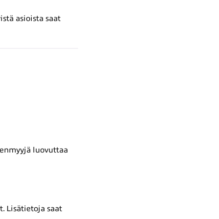
stä asioista saat
een­myyjä luovuttaa
 Lisätietoja saat