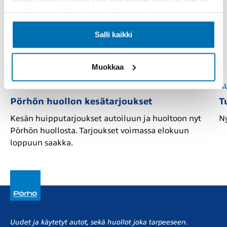
kerätty, kun olet käyttänyt heidän palvelujaan.
Salli kaikki
Muokkaa
HUOLTO
A
Pörhön huollon kesätarjoukset
T
Kesän huipputarjoukset autoiluun ja huoltoon nyt
Ny
Pörhön huollosta. Tarjoukset voimassa elokuun
loppuun saakka.
Uudet ja käytetyt autot, sekä huollot joka tarpeeseen.