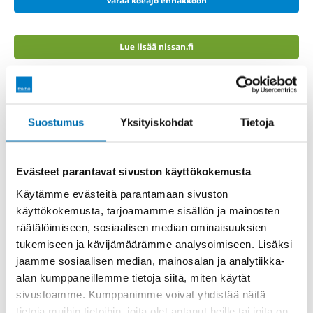
Varaa koeajo ennakkoon
Lue lisää nissan.fi
Viimeisimmät kampanjat
Katso kaikki
Suostumus
Yksityiskohdat
Tietoja
ja tarjoukset
Evästeet parantavat sivuston käyttökokemusta
Käytämme evästeitä parantamaan sivuston
käyttökokemusta, tarjoamamme sisällön ja mainosten
räätälöimiseen, sosiaalisen median ominaisuuksien
tukemiseen ja kävijämäärämme analysoimiseen. Lisäksi
jaamme sosiaalisen median, mainosalan ja analytiikka-
alan kumppaneillemme tietoja siitä, miten käytät
sivustoamme. Kumppanimme voivat yhdistää näitä
tietoja muihin tietoihin, joita olet antanut heille tai joita on