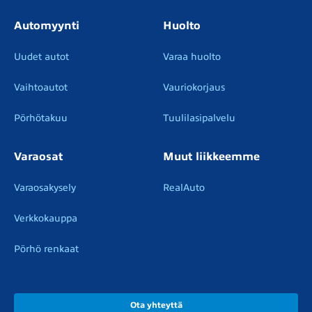
Automyynti
Huolto
Uudet autot
Varaa huolto
Vaihtoautot
Vauriokorjaus
Pörhötakuu
Tuulilasipalvelu
Varaosat
Muut liikkeemme
Varaosakysely
RealAuto
Verkkokauppa
Pörhö renkaat
Ota yhteyttä