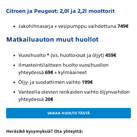
Citroen ja Peugeot: 2,0l ja 2,2l moottorit
Jakohihnasarja + vesipumppu vaihdettuna
749€
Matkailuauton muut huollot
Vuosihuolto
*
(sis. huolto-osat ja öljyt)
459€
Ilmastointilaitteen huolto vuosihuollon
yhteydessä
69€
+ kylmäaineet
Öljy- ja suodattimen vaihto
199€
Vanteella olevien renkaiden vaihto öljynvaihdon
yhteydessä
20€
VARAA HUOLTO TÄSTÄ
Heräsikö kysymyksiä? Ota yhteyttä: