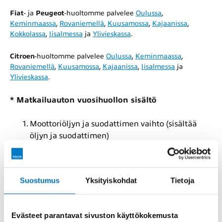
Fiat
- ja
Peugeot
-huoltomme palvelee
Oulussa
,
Keminmaassa
,
Rovaniemellä
,
Kuusamossa
,
Kajaanissa
,
Kokkolassa
,
Iisalmessa
ja
Ylivieskassa
.
Citroen
-huoltomme palvelee
Oulussa
,
Keminmaassa
,
Rovaniemellä
,
Kuusamossa
,
Kajaanissa
,
Iisalmessa
ja
Ylivieskassa
.
* Matkailuauton vuosihuollon sisältö
Moottoriöljyn ja suodattimen vaihto (sisältää
öljyn ja suodattimen)
Raitisilmasuodattimen vaihto (sisältää
suodattimen)
Jäähdytysnesteen pakkaskestävyyden tarkistus
Suostumus
Yksityiskohdat
Tietoja
Jarrujärjestelmän nestemäärän tarkastus ja
tarvittaessa lisäys
Evästeet parantavat sivuston käyttökokemusta