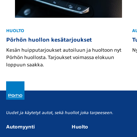
HUOLTO
A
Pörhön huollon kesätarjoukset
T
Kesän huipputarjoukset autoiluun ja huoltoon nyt
Ny
Pörhön huollosta. Tarjoukset voimassa elokuun
loppuun saakka.
Uudet ja käytetyt autot, sekä huollot joka tarpeeseen.
Automyynti
Huolto