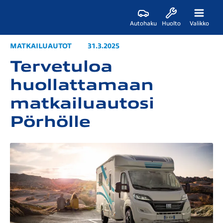
Autohaku
Huolto
Valikko
MATKAILUAUTOT
31.3.2025
Tervetuloa
huollattamaan
matkailuautosi
Pörhölle