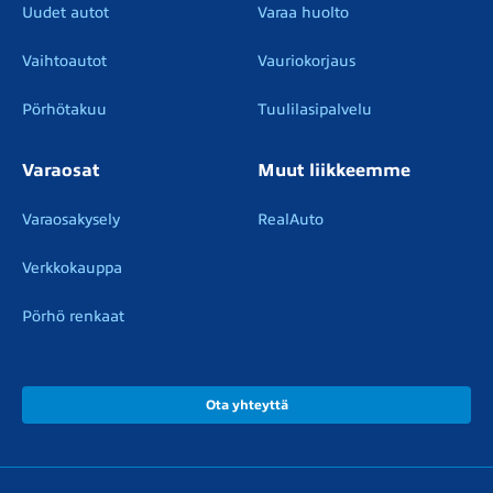
Uudet autot
Varaa huolto
Vaihtoautot
Vauriokorjaus
Pörhötakuu
Tuulilasipalvelu
Varaosat
Muut liikkeemme
Varaosakysely
RealAuto
Verkkokauppa
Pörhö renkaat
Ota yhteyttä