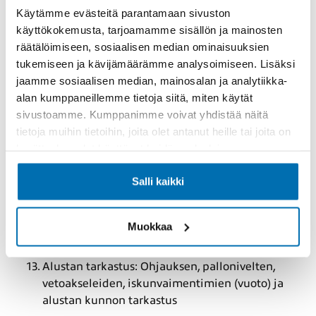
Lasin- ja valonpesimen tarkastus ja pesunesteen
Käytämme evästeitä parantamaan sivuston
lisäys tarvittaessa
käyttökokemusta, tarjoamamme sisällön ja mainosten
Laitteistot: mahdollisten vuotojen, rakenneosien
räätälöimiseen, sosiaalisen median ominaisuuksien
ja johtojen silmämääräinen tarkastus
tukemiseen ja kävijämäärämme analysoimiseen. Lisäksi
jaamme sosiaalisen median, mainosalan ja analytiikka-
Ohjaustehostin: nestemäärän tarkastus ja lisäys
alan kumppaneillemme tietoja siitä, miten käytät
tarvittaessa
sivustoamme. Kumppanimme voivat yhdistää näitä
Moniurahihnan kunnon tarkastus
tietoja muihin tietoihin, joita olet antanut heille tai joita on
Sisä- ja ulkovalojen, äänitorven, suuntavilkkujen,
kerätty, kun olet käyttänyt heidän palvelujaan.
pyyhkijöiden ja pesimen toiminnan tarkastus
Salli kaikki
Valojen suuntauksen tarkistus sekä tarvittaessa
säätö
Vikakoodien luku
Muokkaa
Akun kunnon tarkastus
Alustan tarkastus: Ohjauksen, pallonivelten,
vetoakseleiden, iskunvaimentimien (vuoto) ja
alustan kunnon tarkastus