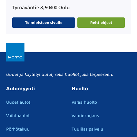
Tyrnäväntie 8, 90400 Oulu
Toimipisteen sivulle
Reittiohjeet
Uudet ja käytetyt autot, sekä huollot joka tarpeeseen.
Automyynti
Huolto
Uudet autot
Varaa huolto
Vaihtoautot
Vauriokorjaus
Pörhötakuu
Tuulilasipalvelu