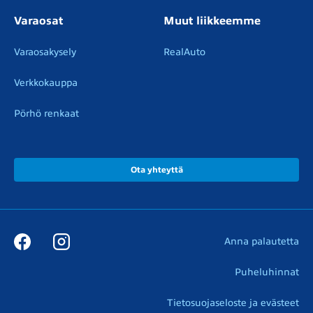
Varaosat
Muut liikkeemme
Varaosakysely
RealAuto
Verkkokauppa
Pörhö renkaat
Ota yhteyttä
Anna palautetta
Puheluhinnat
Tietosuojaseloste ja evästeet