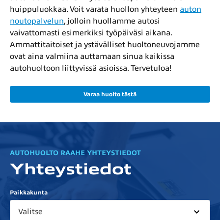
huippuluokkaa. Voit varata huollon yhteyteen
auton
noutopalvelun
, jolloin huollamme autosi
vaivattomasti esimerkiksi työpäiväsi aikana.
Ammattitaitoiset ja ystävälliset huoltoneuvojamme
ovat aina valmiina auttamaan sinua kaikissa
autohuoltoon liittyvissä asioissa. Tervetuloa!
Varaa huolto tästä
AUTOHUOLTO RAAHE YHTEYSTIEDOT
Yhteystiedot
Paikkakunta
Valitse