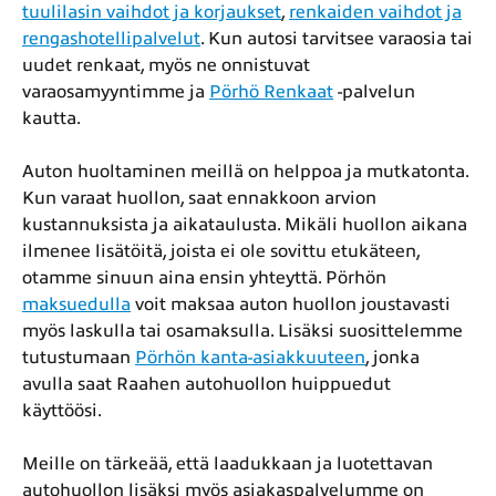
tuulilasin vaihdot ja korjaukset
,
renkaiden vaihdot ja
rengashotellipalvelut
. Kun autosi tarvitsee varaosia tai
uudet renkaat, myös ne onnistuvat
varaosamyyntimme ja
Pörhö Renkaat
-palvelun
kautta.
Auton huoltaminen meillä on helppoa ja mutkatonta.
Kun varaat huollon, saat ennakkoon arvion
kustannuksista ja aikataulusta. Mikäli huollon aikana
ilmenee lisätöitä, joista ei ole sovittu etukäteen,
otamme sinuun aina ensin yhteyttä. Pörhön
maksuedulla
voit maksaa auton huollon joustavasti
myös laskulla tai osamaksulla. Lisäksi suosittelemme
tutustumaan
Pörhön kanta-asiakkuuteen
, jonka
avulla saat Raahen autohuollon huippuedut
käyttöösi.
Meille on tärkeää, että laadukkaan ja luotettavan
autohuollon lisäksi myös asiakaspalvelumme on