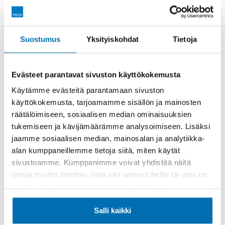
Kauppakuja 8-10, 94450 Keminmaa
Suostumus
Yksityiskohdat
Tietoja
Toimipisteen sivulle
Reittiohjeet
Evästeet parantavat sivuston käyttökokemusta
Pörhö Renkaat Keminmaa
Käytämme evästeitä parantamaan sivuston
Vianor
käyttökokemusta, tarjoamamme sisällön ja mainosten
räätälöimiseen, sosiaalisen median ominaisuuksien
Valiontie 1, 94450 Keminmaa
tukemiseen ja kävijämäärämme analysoimiseen. Lisäksi
jaamme sosiaalisen median, mainosalan ja analytiikka-
Toimipisteen sivulle
Reittiohjeet
alan kumppaneillemme tietoja siitä, miten käytät
sivustoamme. Kumppanimme voivat yhdistää näitä
tietoja muihin tietoihin, joita olet antanut heille tai joita on
kerätty, kun olet käyttänyt heidän palvelujaan.
Pörhö Rovaniemi
Uudet autot, Huolto, Varaosat, Fiksaamo,
Salli kaikki
Paikallishallinto, Hyötyajoneuvot