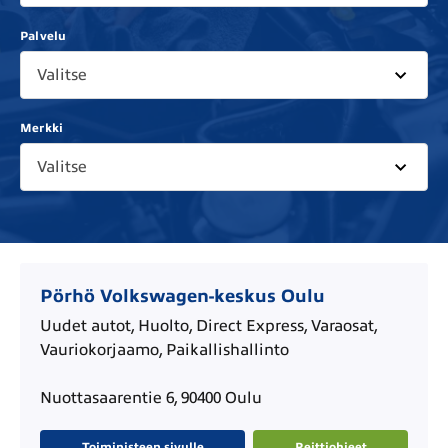
Palvelu
Valitse
Merkki
Valitse
Pörhö Volkswagen-keskus Oulu
Uudet autot, Huolto, Direct Express, Varaosat,
Vauriokorjaamo, Paikallishallinto
Nuottasaarentie 6, 90400 Oulu
Toimipisteen sivulle
Reittiohjeet