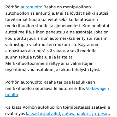
Pörhön
autohuolto
Raahe on monipuolinen
autohuollon asiantuntija. Meiltä löydät kaikki autosi
tarvitsemat huoltopalvelut sekä korkeatasoisen
merkkihuollon sinulle ja ajoneuvollesi. Kun huollatat
autosi meillä, siihen paneutuu aina asentaja, joka on
koulutettu juuri sinun automerkkisi erityispiirteisiin
valmistajan vaatimusten mukaisesti. Käytämme
ainoastaan alkuperäisiä varaosia sekä merkille
suunniteltuja työkaluja ja laitteita.
Merkkihuoltoomme sisältyy aina valmistajan
myöntämä varaosatakuu ja takuu tehdystä työstä.
Pörhön autohuolto Raahe tarjoaa laadukkaan
merkkihuollon seuraavalle automerkille:
Volkswagen
huolto
.
Kaikissa Pörhön autohuollon toimipisteissä saatavilla
ovat myös
katsastuspalvelut
,
autovahaukset ja -pesut
,