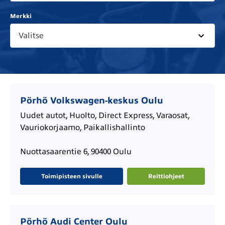
Merkki
Valitse
Pörhö Volkswagen-keskus Oulu
Uudet autot, Huolto, Direct Express, Varaosat,
Vauriokorjaamo, Paikallishallinto
Nuottasaarentie 6, 90400 Oulu
Toimipisteen sivulle
Reittiohjeet
Pörhö Audi Center Oulu