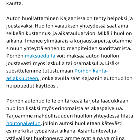
kautta.
Auton huollattaminen Kajaanissa on tehty helpoksi ja
joustavaksi. Huollon varauksen yhteydessä saat aina
selkeän kustannus- ja aikatauluarvion. Mikäli huollon
aikana ilmenee ylimääräisiä korjaustarpeita, otamme
sinuun yhteyttä ennen toimenpiteiden suorittamista.
Pörhön
maksuedulla
voit maksaa auton huollon
joustavasti myös laskulla tai osamaksulla. Lisäksi
suosittelemme tutustumaan
Pörhön kanta-
asiakkuuteen
, jonka avulla saat Kajaanin autohuollon
huippuedut käyttöösi.
Pörhön autohuollolle on tärkeää tarjota laadukkaan
huollon lisäksi myös erinomaista asiakaspalvelua.
Tarjoamme mahdollisuuden huollon yhteydessä tilata
noutopalvelun
, jolloin autosi huolletaan kätevästi
esimerkiksi työpäiväsi aikana. Asiantuntevat ja
ystävälliset huoltoneuvojamme ovat aina valmiina