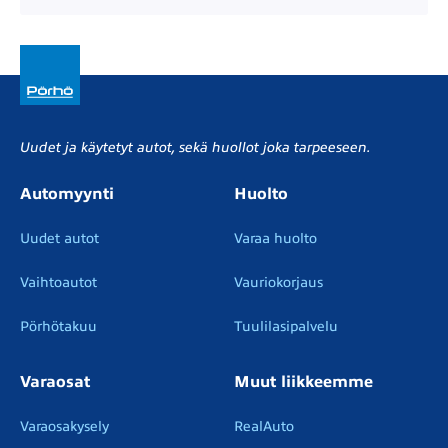
Uudet ja käytetyt autot, sekä huollot joka tarpeeseen.
Automyynti
Huolto
Uudet autot
Varaa huolto
Vaihtoautot
Vauriokorjaus
Pörhötakuu
Tuulilasipalvelu
Varaosat
Muut liikkeemme
Varaosakysely
RealAuto