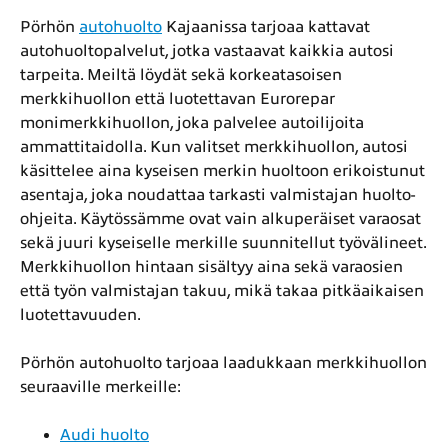
Pörhön
autohuolto
Kajaanissa tarjoaa kattavat
autohuoltopalvelut, jotka vastaavat kaikkia autosi
tarpeita. Meiltä löydät sekä korkeatasoisen
merkkihuollon että luotettavan Eurorepar
monimerkkihuollon, joka palvelee autoilijoita
ammattitaidolla. Kun valitset merkkihuollon, autosi
käsittelee aina kyseisen merkin huoltoon erikoistunut
asentaja, joka noudattaa tarkasti valmistajan huolto-
ohjeita. Käytössämme ovat vain alkuperäiset varaosat
sekä juuri kyseiselle merkille suunnitellut työvälineet.
Merkkihuollon hintaan sisältyy aina sekä varaosien
että työn valmistajan takuu, mikä takaa pitkäaikaisen
luotettavuuden.
Pörhön autohuolto tarjoaa laadukkaan merkkihuollon
seuraaville merkeille:
Audi huolto