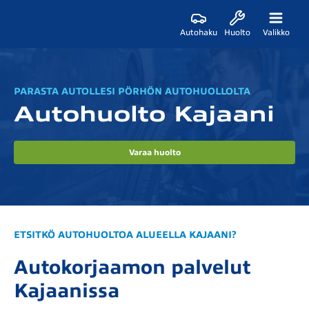
Autohaku
Huolto
Valikko
PARASTA AUTOLLESI PÖRHÖN AUTOHUOLLOLTA
Autohuolto Kajaani
Varaa huolto
ETSITKÖ AUTOHUOLTOA ALUEELLA KAJAANI?
Autokorjaamon palvelut
Kajaanissa