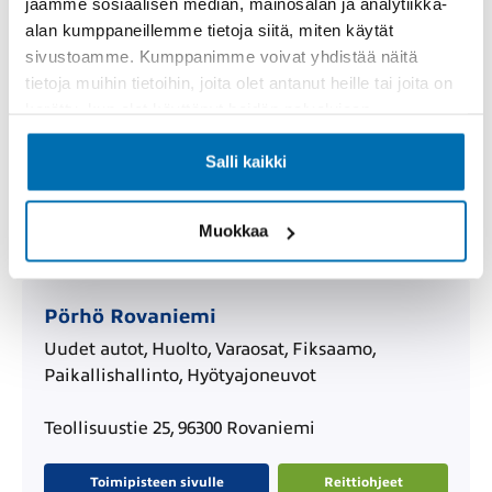
jaamme sosiaalisen median, mainosalan ja analytiikka-
alan kumppaneillemme tietoja siitä, miten käytät
sivustoamme. Kumppanimme voivat yhdistää näitä
Pörhö Renkaat Keminmaa
tietoja muihin tietoihin, joita olet antanut heille tai joita on
kerätty, kun olet käyttänyt heidän palvelujaan.
Vianor
Salli kaikki
Valiontie 1, 94450 Keminmaa
Toimipisteen sivulle
Reittiohjeet
Muokkaa
Pörhö Rovaniemi
Uudet autot, Huolto, Varaosat, Fiksaamo,
Paikallishallinto, Hyötyajoneuvot
Teollisuustie 25, 96300 Rovaniemi
Toimipisteen sivulle
Reittiohjeet