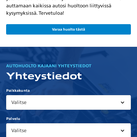
auttamaan kaikissa autosi huoltoon liittyvissä
kysymyksissä. Tervetuloa!
Varaa huolto tästä
AUTOHUOLTO KAJAANI YHTEYSTIEDOT
Yhteystiedot
Paikkakunta
Valitse
Palvelu
Valitse