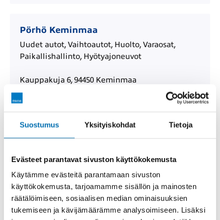
Pörhö Keminmaa
Uudet autot, Vaihtoautot, Huolto, Varaosat,
Paikallishallinto, Hyötyajoneuvot
Kauppakuja 6, 94450 Keminmaa
Toimipisteen sivulle
Reittiohjeet
Suostumus
Yksityiskohdat
Tietoja
Pörhö Vaihtoautokeskus Keminmaa
Evästeet parantavat sivuston käyttökokemusta
Vaihtoautot, Uudet autot
Käytämme evästeitä parantamaan sivuston
käyttökokemusta, tarjoamamme sisällön ja mainosten
Kauppakuja 8-10, 94450 Keminmaa
räätälöimiseen, sosiaalisen median ominaisuuksien
tukemiseen ja kävijämäärämme analysoimiseen. Lisäksi
Toimipisteen sivulle
Reittiohjeet