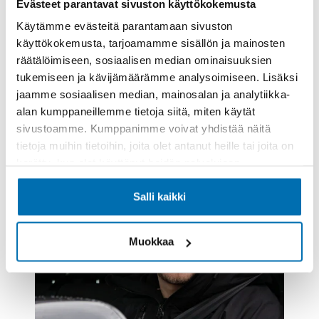
Evästeet parantavat sivuston käyttökokemusta
Käytämme evästeitä parantamaan sivuston
käyttökokemusta, tarjoamamme sisällön ja mainosten
ARTIKKELI
räätälöimiseen, sosiaalisen median ominaisuuksien
Pörhö parantaa rengashotellin palvelua
tukemiseen ja kävijämäärämme analysoimiseen. Lisäksi
Hotellirenkaat pestään ja tarkistetaan niiden kunto
jaamme sosiaalisen median, mainosalan ja analytiikka-
alan kumppaneillemme tietoja siitä, miten käytät
sivustoamme. Kumppanimme voivat yhdistää näitä
tietoja muihin tietoihin, joita olet antanut heille tai joita on
kerätty, kun olet käyttänyt heidän palvelujaan.
Salli kaikki
Muokkaa