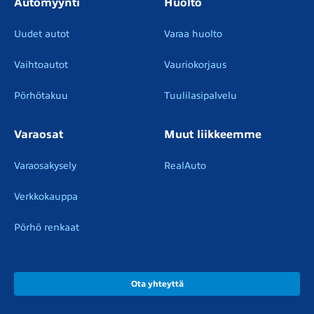
Automyynti
Huolto
Uudet autot
Varaa huolto
Vaihtoautot
Vauriokorjaus
Pörhötakuu
Tuulilasipalvelu
Varaosat
Muut liikkeemme
Varaosakysely
RealAuto
Verkkokauppa
Pörhö renkaat
Ota yhteyttä