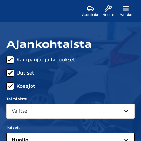
Autohaku
Huolto
Valikko
Ajankohtaista
Kampanjat ja tarjoukset
Uutiset
Koeajot
Toimipiste
Valitse
Palvelu
Huolto