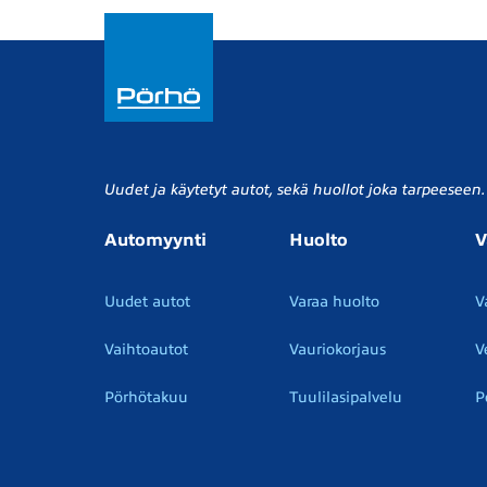
Uudet ja käytetyt autot, sekä huollot joka tarpeeseen.
Automyynti
Huolto
V
Uudet autot
Varaa huolto
V
Vaihtoautot
Vauriokorjaus
V
Pörhötakuu
Tuulilasipalvelu
P