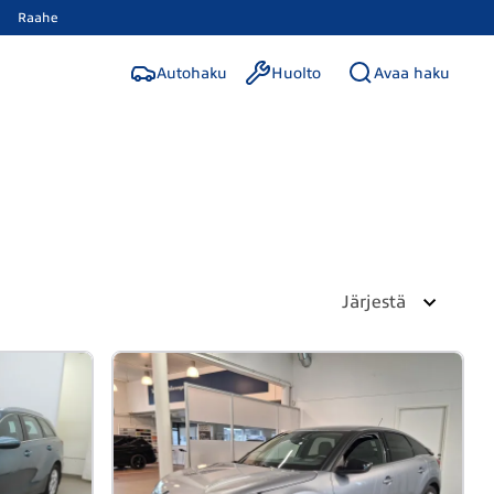
Raahe
Autohaku
Huolto
Avaa haku
Järjestä