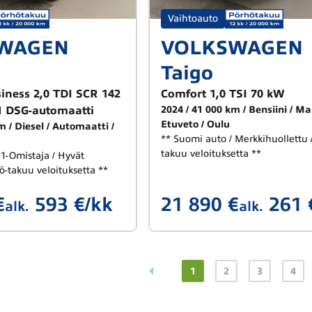
Vaihtoauto
WAGEN
VOLKSWAGEN
Taigo
iness 2,0 TDI SCR 142
Comfort 1,0 TSI 70 kW
 DSG-automaatti
2024
41 000 km
Bensiini
Ma
Etuveto
Oulu
km
Diesel
Automaatti
** Suomi auto / Merkkihuollettu 
takuu veloituksetta **
 1-Omistaja / Hyvät
ö-takuu veloituksetta **
€
593 €/kk
21 890 €
261 
alk.
alk.
1
2
3
4