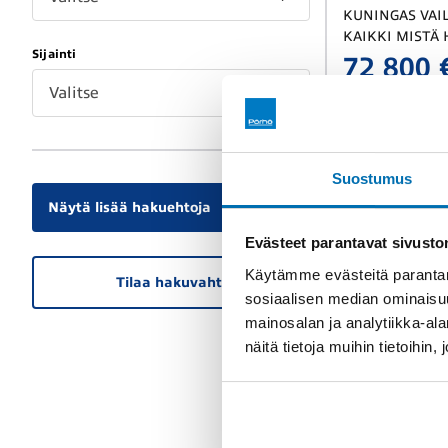
KUNINGAS VAIL
KAIKKI MISTÄ 
Sijainti
JÄRJESTYY VAI
72 800 
Valitse
Suostumus
Näytä lisää hakuehtoja
Evästeet parantavat sivust
Käytämme evästeitä parantam
Tilaa hakuvahti
sosiaalisen median ominaisu
mainosalan ja analytiikka-a
näitä tietoja muihin tietoihin, 
Vaihtoauto
Volksw
umpipakettia