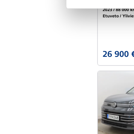
75kW
2023
88 000 
Etuveto
Ylivi
26 900 