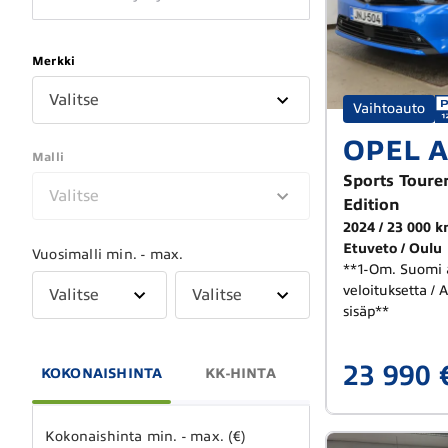
Merkki
Valitse
Vaihtoauto
OPEL A
Malli
Sports Toure
Valitse
Edition
2024
23 000 
Etuveto
Oulu
Vuosimalli min. - max.
**1-Om. Suomi 
veloituksetta / 
Valitse
Valitse
sisäp**
23 990 
KOKONAISHINTA
KK-HINTA
Kokonaishinta min. - max. (€)