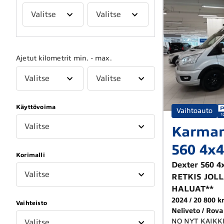
Valitse
Valitse
Ajetut kilometrit min. - max.
Valitse
Valitse
Käyttövoima
Vaihtoauto
Valitse
Karman
560 4x4
Korimalli
Dexter 560 
Valitse
RETKIS JOL
HALUAT**
2024
20 800 
Vaihteisto
Neliveto
Rova
NO NYT KAIKK
Valitse