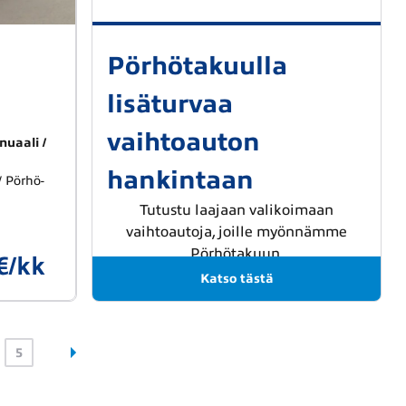
Pörhötakuulla
lisäturvaa
vaihtoauton
nuaali
hankintaan
/ Pörhö-
Tutustu laajaan valikoimaan
vaihtoautoja, joille myönnämme
Pörhötakuun.
€/kk
Katso tästä
5