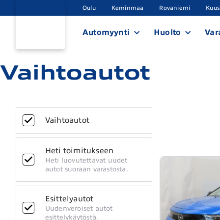
Oulu
Keminmaa
Rovaniemi
Kuu
Automyynti
Huolto
Var
Vaihtoautot
Vaihtoautot
Heti toimitukseen
Heti luovutettavat uudet
autot suoraan varastosta.
Esittelyautot
Uudenveroiset autot
esittelykäytöstä.