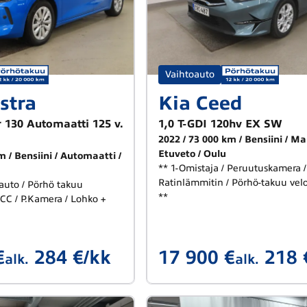
Vaihtoauto
stra
Kia Ceed
r 130 Automaatti 125 v.
1,0 T-GDI 120hv EX SW
2022
73 000 km
Bensiini
Ma
Etuveto
Oulu
km
Bensiini
Automaatti
** 1-Omistaja / Peruutuskamera /
Ratinlämmitin / Pörhö-takuu velo
auto / Pörhö takuu
**
ACC / P.Kamera / Lohko +
€
284 €/kk
17 900 €
218 
alk.
alk.