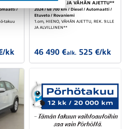
*ALVILLINEN JA VÄHÄN AJETTU**
omaatti
2024
68 700 km
Diesel
Automaatti
Etuveto
Rovaniemi
hö-takuu
1.om, HIENO, VÄHÄN AJETTU, REK. 9:LLE
JA ALVILLINEN**
€/kk
46 490 €
525 €/kk
alk.