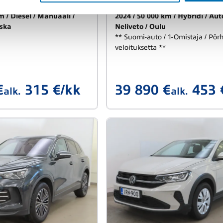
Pack
km
Diesel
Manuaali
2024
50 000 km
Hybridi
Aut
eska
Neliveto
Oulu
** Suomi-auto / 1-Omistaja / Pör
veloituksetta **
€
315 €/kk
39 890 €
453 
alk.
alk.