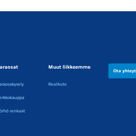
araosat
Muut liikkeemme
Ota yhtey
araosakysely
RealAuto
erkkokauppa
örhö renkaat