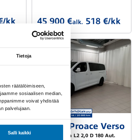
€/kk
45 900 €
518 €/kk
alk.
Tietoja
sten räätälöimiseen,
 jaamme sosiaalisen median,
umppanimme voivat yhdistää
dän palvelujaan.
Vaihtoauto
Toyota Proace Verso
Salli kaikki
oPilot
Active Edition L2 2,0 D 180 Aut.