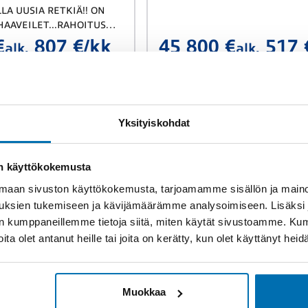
LA UUSIA RETKIÄ!! ON
HAAVEILET...RAHOITUS
KKA ILMAN KÄSIRAHAA!!
€
807 €/kk
45 800 €
517 
alk.
alk.
Yksityiskohdat
on käyttökokemusta
aan sivuston käyttökokemusta, tarjoamamme sisällön ja maino
uksien tukemiseen ja kävijämäärämme analysoimiseen. Lisäksi
lan kumppaneillemme tietoja siitä, miten käytät sivustoamme. K
joita olet antanut heille tai joita on kerätty, kun olet käyttänyt hei
Vaihtoauto
agen Caddy
Nissan X-Trail
Muokkaa
uto Cargo 2,0 TDI
e-4orce N-Connecta 5ST Pr