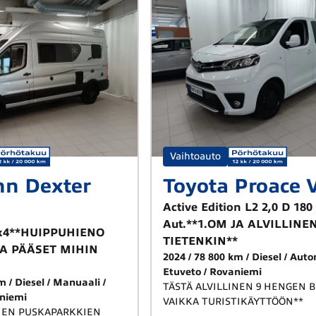
Vaihtoauto
n Dexter
Toyota Proace 
Active Edition L2 2,0 D 180
Aut.**1.OM JA ALVILLINE
4x4**HUIPPUHIENO
TIETENKIN**
LA PÄÄSET MIHIN
2024
78 800 km
Diesel
Auto
Etuveto
Rovaniemi
km
Diesel
Manuaali
TÄSTÄ ALVILLINEN 9 HENGEN B
niemi
VAIKKA TURISTIKÄYTTÖÖN**
IEN PUSKAPARKKIEN