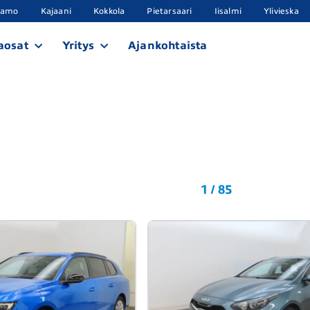
samo
Kajaani
Kokkola
Pietarsaari
Iisalmi
Ylivieska
aosat
Yritys
Ajankohtaista
1 / 85