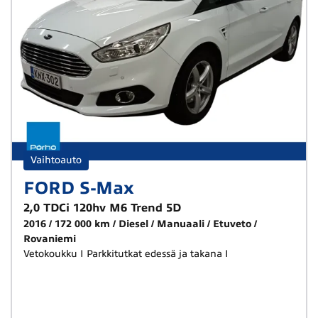
Vaihtoauto
FORD S-Max
2,0 TDCi 120hv M6 Trend 5D
2016
172 000 km
Diesel
Manuaali
Etuveto
Rovaniemi
Vetokoukku I Parkkitutkat edessä ja takana I