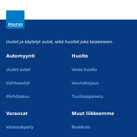
Uudet ja käytetyt autot, sekä huollot joka tarpeeseen.
Automyynti
Huolto
Uudet autot
Varaa huolto
Vaihtoautot
Vauriokorjaus
Pörhötakuu
Tuulilasipalvelu
Varaosat
Muut liikkeemme
Varaosakysely
RealAuto