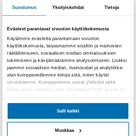
1 Om, Sis. Alv
Suostumus
Yksityiskohdat
Tietoja
Evästeet parantavat sivuston käyttökokemusta
26 800 €
315 €/kk
alk.
Käytämme evästeitä parantamaan sivuston
käyttökokemusta, tarjoamamme sisällön ja mainosten
räätälöimiseen, sosiaalisen median ominaisuuksien
tukemiseen ja kävijämäärämme analysoimiseen. Lisäksi
jaamme sosiaalisen median, mainosalan ja analytiikka-
alan kumppaneillemme tietoja siitä, miten käytät
sivustoamme. Kumppanimme voivat yhdistää näitä
tietoja muihin tietoihin, joita olet antanut heille tai joita on
kerätty, kun olet käyttänyt heidän palvelujaan.
Salli kaikki
Muokkaa