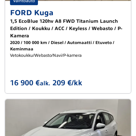
Vaihtoauto
FORD Kuga
1,5 EcoBlue 120hv A8 FWD Titanium Launch
Edition / Koukku / ACC / Keyless / Webasto / P-
Kamera
2020
100 000 km
Diesel
Automaatti
Etuveto
Keminmaa
Vetokoukku/Webasto/Navi/P-kamera
16 900 €
209 €/kk
alk.