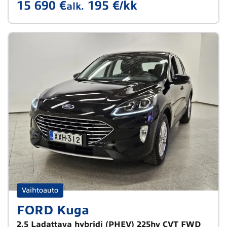
15 690 €
195 €/kk
alk.
Vaihtoauto
FORD Kuga
2,5 Ladattava hybridi (PHEV) 225hv CVT FWD