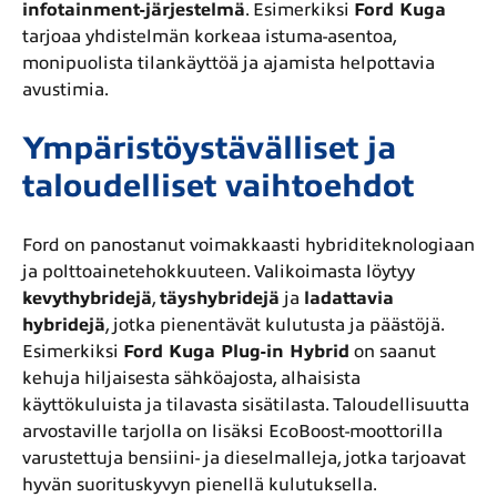
infotainment-järjestelmä
. Esimerkiksi
Ford Kuga
tarjoaa yhdistelmän korkeaa istuma-asentoa,
monipuolista tilankäyttöä ja ajamista helpottavia
avustimia.
Ympäristöystävälliset ja
taloudelliset vaihtoehdot
Ford on panostanut voimakkaasti hybriditeknologiaan
ja polttoainetehokkuuteen. Valikoimasta löytyy
kevythybridejä
,
täyshybridejä
ja
ladattavia
hybridejä
, jotka pienentävät kulutusta ja päästöjä.
Esimerkiksi
Ford Kuga Plug-in Hybrid
on saanut
kehuja hiljaisesta sähköajosta, alhaisista
käyttökuluista ja tilavasta sisätilasta. Taloudellisuutta
arvostaville tarjolla on lisäksi EcoBoost-moottorilla
varustettuja bensiini- ja dieselmalleja, jotka tarjoavat
hyvän suorituskyvyn pienellä kulutuksella.