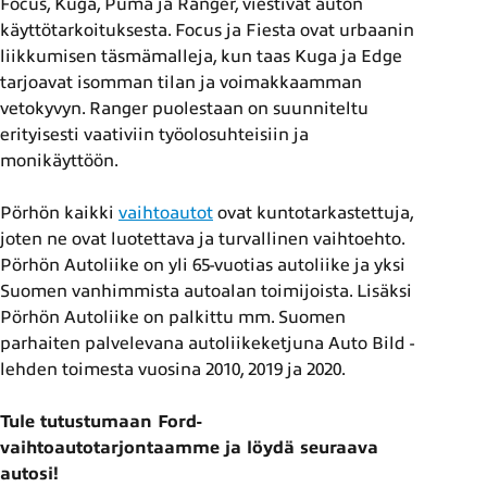
Focus, Kuga, Puma ja Ranger, viestivät auton
käyttötarkoituksesta. Focus ja Fiesta ovat urbaanin
liikkumisen täsmämalleja, kun taas Kuga ja Edge
tarjoavat isomman tilan ja voimakkaamman
vetokyvyn. Ranger puolestaan on suunniteltu
erityisesti vaativiin työolosuhteisiin ja
monikäyttöön.
Pörhön kaikki
vaihtoautot
ovat kuntotarkastettuja,
joten ne ovat luotettava ja turvallinen vaihtoehto.
Pörhön Autoliike on yli 65-vuotias autoliike ja yksi
Suomen vanhimmista autoalan toimijoista. Lisäksi
Pörhön Autoliike on palkittu mm. Suomen
parhaiten palvelevana autoliikeketjuna Auto Bild -
lehden toimesta vuosina 2010, 2019 ja 2020.
Tule tutustumaan Ford-
vaihtoautotarjontaamme ja löydä seuraava
autosi!