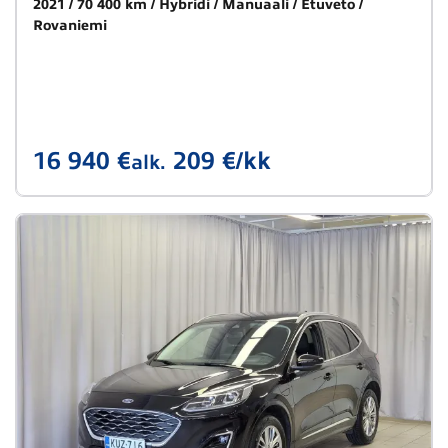
2021
70 400 km
Hybridi
Manuaali
Etuveto
Rovaniemi
16 940 €
209 €/kk
alk.