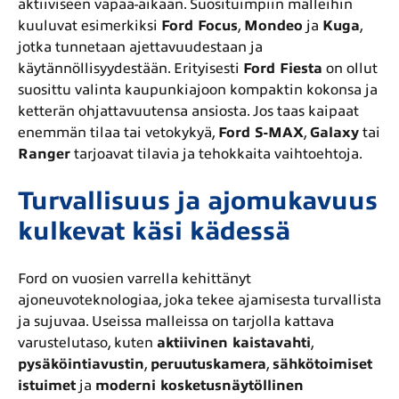
aktiiviseen vapaa-aikaan. Suosituimpiin malleihin
kuuluvat esimerkiksi
Ford Focus
,
Mondeo
ja
Kuga
,
jotka tunnetaan ajettavuudestaan ja
käytännöllisyydestään. Erityisesti
Ford Fiesta
on ollut
suosittu valinta kaupunkiajoon kompaktin kokonsa ja
ketterän ohjattavuutensa ansiosta. Jos taas kaipaat
enemmän tilaa tai vetokykyä,
Ford S-MAX
,
Galaxy
tai
Ranger
tarjoavat tilavia ja tehokkaita vaihtoehtoja.
Turvallisuus ja ajomukavuus
kulkevat käsi kädessä
Ford on vuosien varrella kehittänyt
ajoneuvoteknologiaa, joka tekee ajamisesta turvallista
ja sujuvaa. Useissa malleissa on tarjolla kattava
varustelutaso, kuten
aktiivinen kaistavahti
,
pysäköintiavustin
,
peruutuskamera
,
sähkötoimiset
istuimet
ja
moderni kosketusnäytöllinen