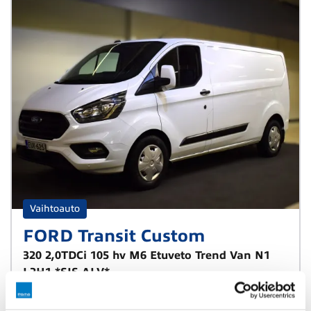
Vaihtoauto
FORD Transit Custom
320 2,0TDCi 105 hv M6 Etuveto Trend Van N1
L2H1 *SIS ALV*
2022
52 000 km
Diesel
Manuaali
Etuveto
Kuusamo