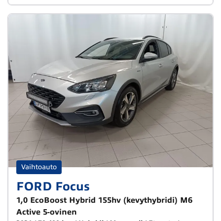
Vaihtoauto
FORD Focus
1,0 EcoBoost Hybrid 155hv (kevythybridi) M6
Active 5-ovinen