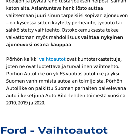
koeajon ja pyytää rahoitustarjouksen helposti saman
katon alta. Asiantunteva henkilöstö auttaa
valitsemaan juuri sinun tarpeisiisi sopivan ajoneuvon
– oli kyseessä sitten käytetty perheauto, työauto tai
sähköistetty vaihtoehto. Ostokokemuksesta tekee
vaivattoman myös mahdollisuus
vaihtaa nykyinen
ajoneuvosi osana kauppaa
.
Pörhön kaikki
vaihtoautot
ovat kuntotarkastettuja,
joten ne ovat luotettava ja turvallinen vaihtoehto.
Pörhön Autoliike on yli 65-vuotias autoliike ja yksi
Suomen vanhimmista autoalan toimijoista. Pörhön
Autoliike on palkittu Suomen parhaiten palvelevana
autoliikeketjuna Auto Bild -lehden toimesta vuosina
2010, 2019 ja 2020.
Ford - Vaihtoautot