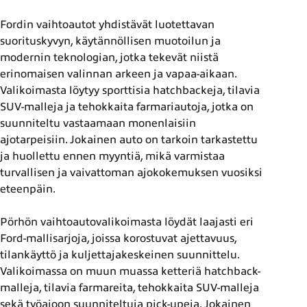
Fordin vaihtoautot yhdistävät luotettavan
suorituskyvyn, käytännöllisen muotoilun ja
modernin teknologian, jotka tekevät niistä
erinomaisen valinnan arkeen ja vapaa-aikaan.
Valikoimasta löytyy sporttisia hatchbackeja, tilavia
SUV-malleja ja tehokkaita farmariautoja, jotka on
suunniteltu vastaamaan monenlaisiin
ajotarpeisiin. Jokainen auto on tarkoin tarkastettu
ja huollettu ennen myyntiä, mikä varmistaa
turvallisen ja vaivattoman ajokokemuksen vuosiksi
eteenpäin.
Pörhön vaihtoautovalikoimasta löydät laajasti eri
Ford-mallisarjoja, joissa korostuvat ajettavuus,
tilankäyttö ja kuljettajakeskeinen suunnittelu.
Valikoimassa on muun muassa ketteriä hatchback-
malleja, tilavia farmareita, tehokkaita SUV-malleja
sekä työajoon suunniteltuja pick-upeja. Jokainen