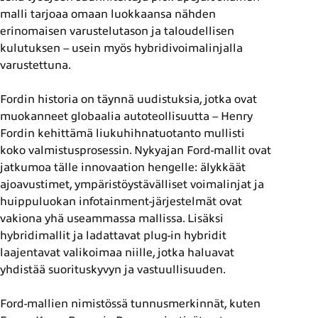
malli tarjoaa omaan luokkaansa nähden
erinomaisen varustelutason ja taloudellisen
kulutuksen – usein myös hybridivoimalinjalla
varustettuna.
Fordin historia on täynnä uudistuksia, jotka ovat
muokanneet globaalia autoteollisuutta – Henry
Fordin kehittämä liukuhihnatuotanto mullisti
koko valmistusprosessin. Nykyajan Ford-mallit ovat
jatkumoa tälle innovaation hengelle: älykkäät
ajoavustimet, ympäristöystävälliset voimalinjat ja
huippuluokan infotainment-järjestelmät ovat
vakiona yhä useammassa mallissa. Lisäksi
hybridimallit ja ladattavat plug-in hybridit
laajentavat valikoimaa niille, jotka haluavat
yhdistää suorituskyvyn ja vastuullisuuden.
Ford-mallien nimistössä tunnusmerkinnät, kuten