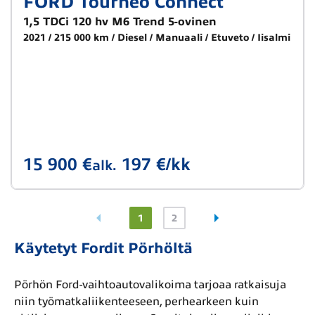
FORD Tourneo Connect
1,5 TDCi 120 hv M6 Trend 5-ovinen
2021
215 000 km
Diesel
Manuaali
Etuveto
Iisalmi
15 900 €
197 €/kk
alk.
1
2
Käytetyt Fordit Pörhöltä
Pörhön Ford-vaihtoautovalikoima tarjoaa ratkaisuja
niin työmatkaliikenteeseen, perhearkeen kuin