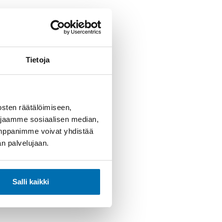
Tietoja
sten räätälöimiseen,
 jaamme sosiaalisen median,
umppanimme voivat yhdistää
dän palvelujaan.
Salli kaikki