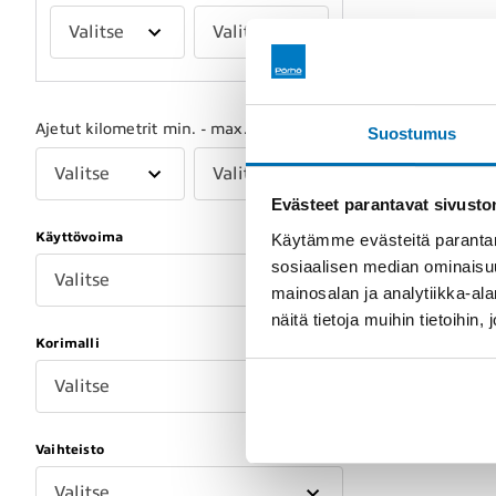
Valitse
Valitse
Ajetut kilometrit min. - max.
Suostumus
Valitse
Valitse
Evästeet parantavat sivust
Käyttövoima
Käytämme evästeitä parantam
sosiaalisen median ominaisu
Valitse
mainosalan ja analytiikka-a
näitä tietoja muihin tietoihin, 
Korimalli
Valitse
Vaihteisto
Valitse