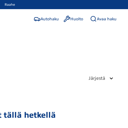
Raahe
Autohaku
Huolto
Avaa haku
Järjestä
 tällä hetkellä