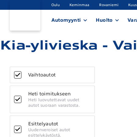
Oulu
Keminmaa
Rovaniemi
Kuu
Automyynti
Huolto
Var
Kia-ylivieska - V
Vaihtoautot
Heti toimitukseen
Heti luovutettavat uudet
autot suoraan varastosta.
Esittelyautot
Uudenveroiset autot
esittelykäytöstä.