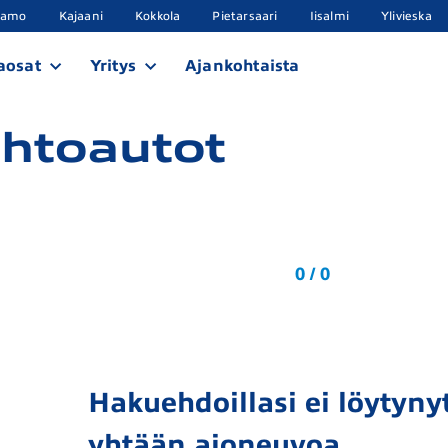
samo
Kajaani
Kokkola
Pietarsaari
Iisalmi
Ylivieska
aosat
Yritys
Ajankohtaista
aihtoautot
0 / 0
Hakuehdoillasi ei löytynyt
yhtään ajoneuvoa.