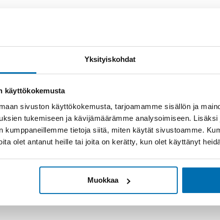
Yksityiskohdat
on käyttökokemusta
aan sivuston käyttökokemusta, tarjoamamme sisällön ja maino
uksien tukemiseen ja kävijämäärämme analysoimiseen. Lisäksi
lan kumppaneillemme tietoja siitä, miten käytät sivustoamme. K
joita olet antanut heille tai joita on kerätty, kun olet käyttänyt hei
Muokkaa