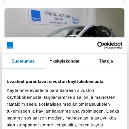
Suostumus
Yksityiskohdat
Tietoja
Evästeet parantavat sivuston käyttökokemusta
Käytämme evästeitä parantamaan sivuston
käyttökokemusta, tarjoamamme sisällön ja mainosten
Vaihtoauto
räätälöimiseen, sosiaalisen median ominaisuuksien
MAZDA Mazda2 Hybrid
tukemiseen ja kävijämäärämme analysoimiseen. Lisäksi
1.5 Agile Comfort + Safety Pack
jaamme sosiaalisen median, mainosalan ja analytiikka-
2022
5 600 km
Hybridi
Automaatti
Etuveto
alan kumppaneillemme tietoja siitä, miten käytät