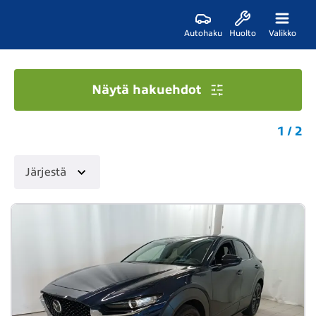
Autohaku
Huolto
Valikko
Näytä hakuehdot
1 / 2
Järjestä