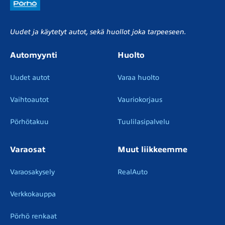
Uudet ja käytetyt autot, sekä huollot joka tarpeeseen.
Automyynti
Huolto
Uudet autot
Varaa huolto
Vaihtoautot
Vauriokorjaus
Pörhötakuu
Tuulilasipalvelu
Varaosat
Muut liikkeemme
Varaosakysely
RealAuto
Verkkokauppa
Pörhö renkaat