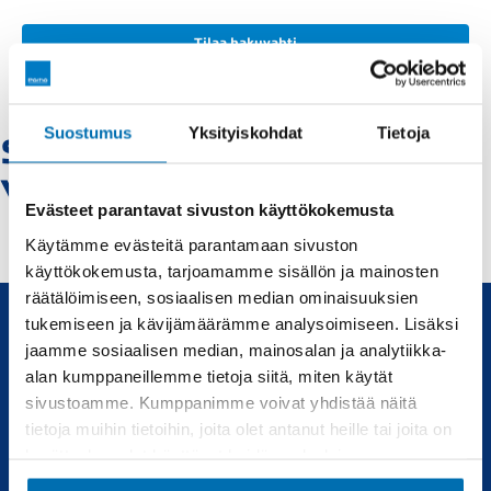
Tilaa hakuvahti
Suostumus
Yksityiskohdat
Tietoja
Skoda-keminmaa -
Vaihtoautot
Evästeet parantavat sivuston käyttökokemusta
Käytämme evästeitä parantamaan sivuston
käyttökokemusta, tarjoamamme sisällön ja mainosten
räätälöimiseen, sosiaalisen median ominaisuuksien
tukemiseen ja kävijämäärämme analysoimiseen. Lisäksi
jaamme sosiaalisen median, mainosalan ja analytiikka-
Uudet ja käytetyt autot, sekä huollot joka tarpeeseen.
alan kumppaneillemme tietoja siitä, miten käytät
sivustoamme. Kumppanimme voivat yhdistää näitä
Automyynti
Huolto
tietoja muihin tietoihin, joita olet antanut heille tai joita on
kerätty, kun olet käyttänyt heidän palvelujaan.
Uudet autot
Varaa huolto