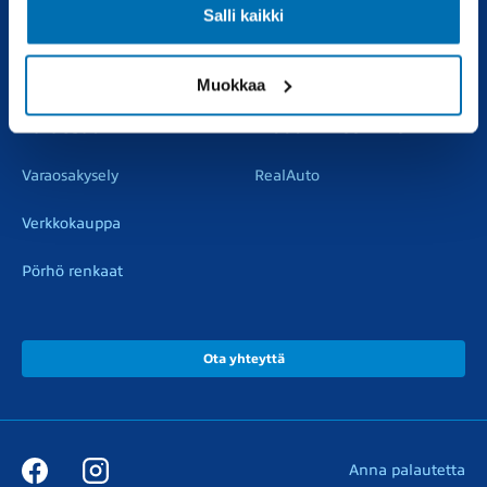
Salli kaikki
Vaihtoautot
Vauriokorjaus
Pörhötakuu
Tuulilasipalvelu
Muokkaa
Varaosat
Muut liikkeemme
Varaosakysely
RealAuto
Verkkokauppa
Pörhö renkaat
Ota yhteyttä
Anna palautetta