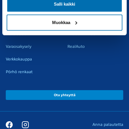
Salli kaikki
Vaihtoautot
Vauriokorjaus
Pörhötakuu
Tuulilasipalvelu
Muokkaa
Varaosat
Muut liikkeemme
Varaosakysely
RealAuto
Verkkokauppa
Pörhö renkaat
Ota yhteyttä
Anna palautetta