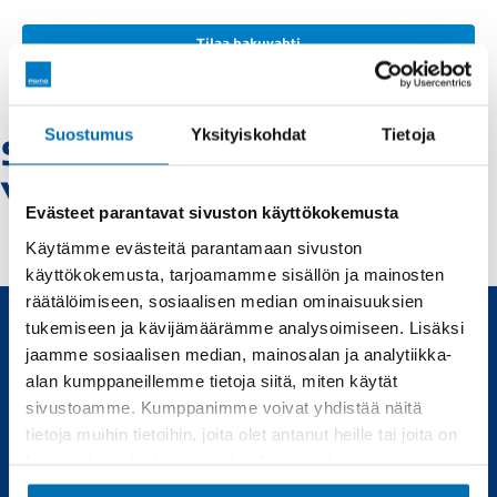
Tilaa hakuvahti
Suostumus
Yksityiskohdat
Tietoja
Suzuki-kokkola -
Vaihtoautot
Evästeet parantavat sivuston käyttökokemusta
Käytämme evästeitä parantamaan sivuston
käyttökokemusta, tarjoamamme sisällön ja mainosten
räätälöimiseen, sosiaalisen median ominaisuuksien
tukemiseen ja kävijämäärämme analysoimiseen. Lisäksi
jaamme sosiaalisen median, mainosalan ja analytiikka-
Uudet ja käytetyt autot, sekä huollot joka tarpeeseen.
alan kumppaneillemme tietoja siitä, miten käytät
sivustoamme. Kumppanimme voivat yhdistää näitä
Automyynti
Huolto
tietoja muihin tietoihin, joita olet antanut heille tai joita on
kerätty, kun olet käyttänyt heidän palvelujaan.
Uudet autot
Varaa huolto