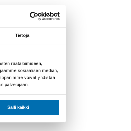
Tietoja
sten räätälöimiseen,
 jaamme sosiaalisen median,
umppanimme voivat yhdistää
dän palvelujaan.
Salli kaikki