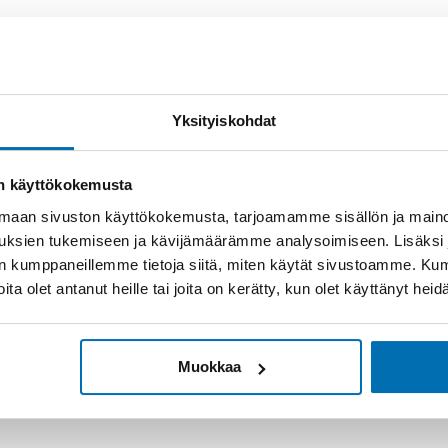
Yksityiskohdat
on käyttökokemusta
aan sivuston käyttökokemusta, tarjoamamme sisällön ja maino
uksien tukemiseen ja kävijämäärämme analysoimiseen. Lisäksi
lan kumppaneillemme tietoja siitä, miten käytät sivustoamme. K
joita olet antanut heille tai joita on kerätty, kun olet käyttänyt hei
Muokkaa