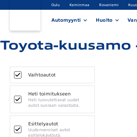
Oulu
Keminmaa
Rovaniemi
Kuu
Automyynti
Huolto
Var
Toyota-kuusamo -
Vaihtoautot
Heti toimitukseen
Heti luovutettavat uudet
autot suoraan varastosta.
Esittelyautot
Uudenveroiset autot
esittelykäytöstä.