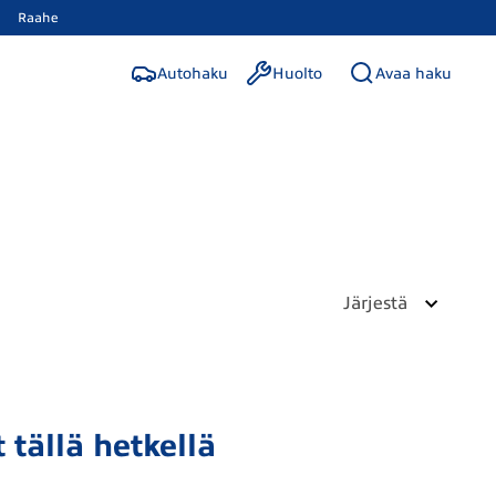
Raahe
Autohaku
Huolto
Avaa haku
Järjestä
 tällä hetkellä