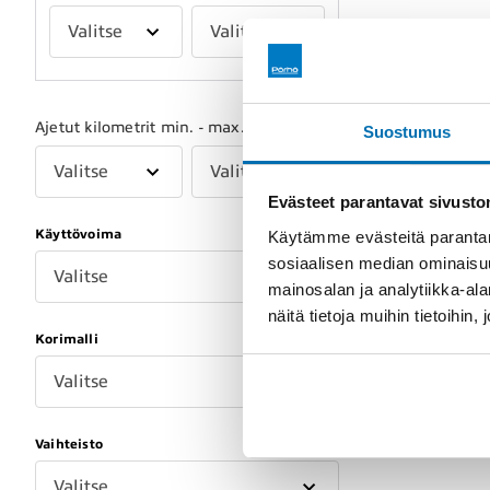
Valitse
Valitse
Ajetut kilometrit min. - max.
Suostumus
Valitse
Valitse
Evästeet parantavat sivust
Käyttövoima
Käytämme evästeitä parantam
sosiaalisen median ominaisu
Valitse
mainosalan ja analytiikka-a
näitä tietoja muihin tietoihin, 
Korimalli
Valitse
Vaihteisto
Valitse