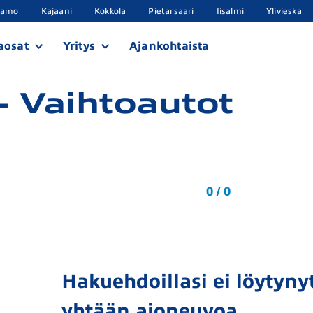
samo
Kajaani
Kokkola
Pietarsaari
Iisalmi
Ylivieska
aosat
Yritys
Ajankohtaista
 Vaihtoautot
0 / 0
Hakuehdoillasi ei löytynyt
yhtään ajoneuvoa.