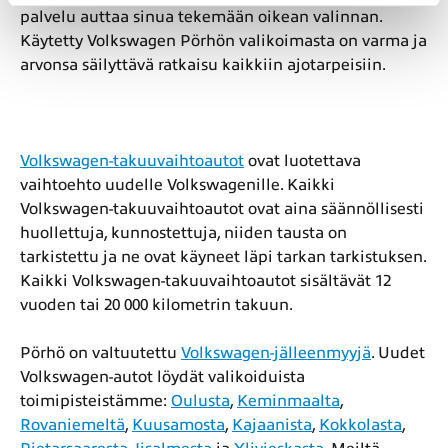
palvelu auttaa sinua tekemään oikean valinnan.
Käytetty Volkswagen Pörhön valikoimasta on varma ja
arvonsa säilyttävä ratkaisu kaikkiin ajotarpeisiin.
Volkswagen-takuuvaihtoautot
ovat luotettava
vaihtoehto uudelle Volkswagenille. Kaikki
Volkswagen-takuuvaihtoautot ovat aina säännöllisesti
huollettuja, kunnostettuja, niiden tausta on
tarkistettu ja ne ovat käyneet läpi tarkan tarkistuksen.
Kaikki Volkswagen-takuuvaihtoautot sisältävät 12
vuoden tai 20 000 kilometrin takuun.
Pörhö on valtuutettu
Volkswagen-jälleenmyyjä
. Uudet
Volkswagen-autot löydät valikoiduista
toimipisteistämme:
Oulusta
,
Keminmaalta
,
Rovaniemeltä
,
Kuusamosta
,
Kajaanista
,
Kokkolasta
,