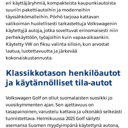
eri käyttäjäryhmiä, kompakteista kaupunkiautoista
suuriin pakettiautoihin ja moderneihin
täyssähkömalleihin. Pörhö tarjoaa kattavan
valikoiman huolellisesti tarkastettuja Volkswagenin
käytettyjä autoja, jotka soveltuvat erinomaisesti niin
perhekäyttöön, työajoihin kuin vapaa-aikaankin.
Käytetty VW on fiksu valinta silloin, kun arvostat
laatua, luotettavuutta ja järkevää
kokonaiskustannusta.
Klassikkotason henkilöautot
ja käytännölliset tila-autot
Volkswagen Golf on ollut suomalaisten suosikki jo
vuosikymmenten ajan. Sen ajettavuus on
tasapainoinen, varustelu kattava ja ulkonäkö selkeästi
tunnistettava. Helmikuussa 2025 Golf säilytti
asemansa Suomen myydyimpänä käytettynä autona,