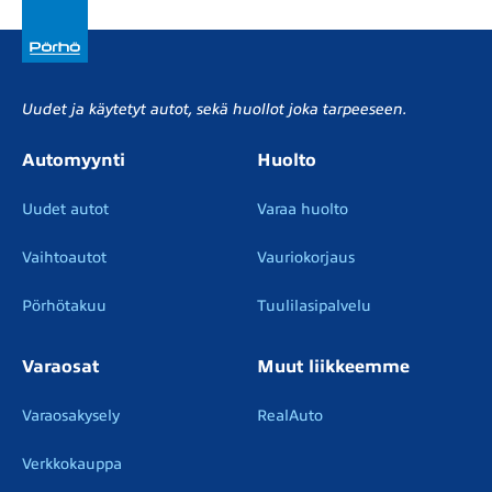
Uudet ja käytetyt autot, sekä huollot joka tarpeeseen.
Automyynti
Huolto
Uudet autot
Varaa huolto
Vaihtoautot
Vauriokorjaus
Pörhötakuu
Tuulilasipalvelu
Varaosat
Muut liikkeemme
Varaosakysely
RealAuto
Verkkokauppa