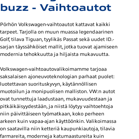
buzz - Vaihtoautot
Pörhön Volkswagen-vaihtoautot kattavat kaikki
tarpeet. Tarjolla on muun muassa legendaarinen
Golf, tilava Tiguan, tyylikäs Passat sekä uudet ID.-
sarjan täyssähköiset mallit, jotka tuovat ajamiseen
modernia tehokkuutta ja hiljaista mukavuutta.
Volkswagen-vaihtoautovalikoimamme tarjoaa
saksalaisen ajoneuvoteknologian parhaat puolet:
luotettavan suorituskyvyn, käytännöllisen
muotoilun ja monipuolisen malliston. VW:n autot
ovat tunnettuja laadustaan, mukavuudestaan ja
pitkäikäisyydestään, ja niistä löytyy vaihtoehtoja
niin päivittäiseen työmatkaan, koko perheen
arkeen kuin vapaa-ajan käyttöönkin. Valikoimassa
on saatavilla niin ketteriä kaupunkiautoja, tilavia
farmareita, moderneja katumaastureita kuin