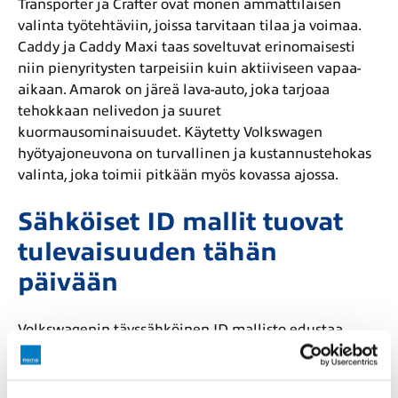
Transporter ja Crafter ovat monen ammattilaisen
valinta työtehtäviin, joissa tarvitaan tilaa ja voimaa.
Caddy ja Caddy Maxi taas soveltuvat erinomaisesti
niin pienyritysten tarpeisiin kuin aktiiviseen vapaa-
aikaan. Amarok on järeä lava-auto, joka tarjoaa
tehokkaan nelivedon ja suuret
kuormausominaisuudet. Käytetty Volkswagen
hyötyajoneuvona on turvallinen ja kustannustehokas
valinta, joka toimii pitkään myös kovassa ajossa.
Sähköiset ID mallit tuovat
tulevaisuuden tähän
päivään
Volkswagenin täyssähköinen ID mallisto edustaa
uudenlaista liikkumisen tapaa, jossa yhdistyvät
suorituskyky, hiljaisuus ja vastuullisuus. ID 3 tarjoaa
ketteryyttä kaupunkiin, ID 4 ja ID 5 puolestaan