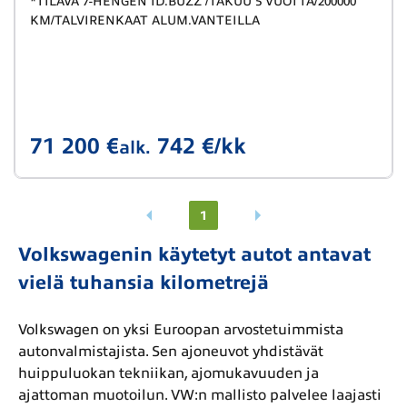
*TILAVA 7-HENGEN ID.BUZZ /TAKUU 5 VUOTTA/200000
KM/TALVIRENKAAT ALUM.VANTEILLA
71 200 €
742 €/kk
alk.
1
Volkswagenin käytetyt autot antavat
vielä tuhansia kilometrejä
Volkswagen on yksi Euroopan arvostetuimmista
autonvalmistajista. Sen ajoneuvot yhdistävät
huippuluokan tekniikan, ajomukavuuden ja
ajattoman muotoilun. VW:n mallisto palvelee laajasti