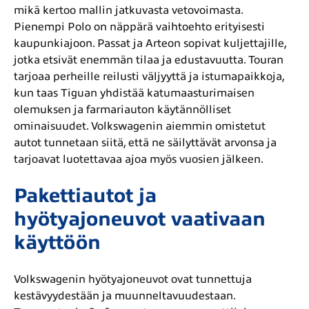
mikä kertoo mallin jatkuvasta vetovoimasta.
Pienempi Polo on näppärä vaihtoehto erityisesti
kaupunkiajoon. Passat ja Arteon sopivat kuljettajille,
jotka etsivät enemmän tilaa ja edustavuutta. Touran
tarjoaa perheille reilusti väljyyttä ja istumapaikkoja,
kun taas Tiguan yhdistää katumaasturimaisen
olemuksen ja farmariauton käytännölliset
ominaisuudet. Volkswagenin aiemmin omistetut
autot tunnetaan siitä, että ne säilyttävät arvonsa ja
tarjoavat luotettavaa ajoa myös vuosien jälkeen.
Pakettiautot ja
hyötyajoneuvot vaativaan
käyttöön
Volkswagenin hyötyajoneuvot ovat tunnettuja
kestävyydestään ja muunneltavuudestaan.