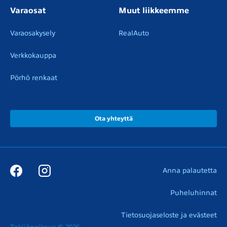
Varaosat
Muut liikkeemme
Varaosakysely
RealAuto
Verkkokauppa
Pörhö renkaat
Ota yhteyttä
Anna palautetta
Puheluhinnat
Tietosuojaseloste ja evästeet