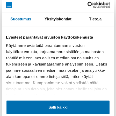
varatoimitusjohtaja
Riitta Pörhö
kertoo.
Laadukkaat vaihtoautot ja toimiva huolto
Suostumus
Yksityiskohdat
Tietoja
Myös laadukkaiden vaihtoautojen myynti on tärkeä
osa Pörhön toimintaa. Pörhön Vaihtoautokeskuksissa
Evästeet parantavat sivuston käyttökokemusta
myydään vuosittain noin 7000 vaihtoautoa.
Käytämme evästeitä parantamaan sivuston
Vaihtoautokeskuksen johtaja
Timo Lakkala
on
käyttökokemusta, tarjoamamme sisällön ja mainosten
huomannut, että nykyään asiakkaiden ensimmäinen
räätälöimiseen, sosiaalisen median ominaisuuksien
kysymys on:
”Millä polttoaineella nyt ajetaan?”
tukemiseen ja kävijämäärämme analysoimiseen. Lisäksi
jaamme sosiaalisen median, mainosalan ja analytiikka-
”Vielä 5–10 vuotta mennään kaikilla polttoaineilla,
alan kumppaneillemme tietoja siitä, miten käytät
mutta sähkö kasvattaa asemaansa lujasti”, Lakkala
sivustoamme. Kumppanimme voivat yhdistää näitä
vastaa.
tietoja muihin tietoihin, joita olet antanut heille tai joita on
kerätty, kun olet käyttänyt heidän palvelujaan.
Lakkala tuli töihin Pörhölle päivälleen 35 vuotta sitten
­– samana päivänä, kun yritys täytti 30 vuotta.
Salli kaikki
Vaihtoautokeskuksen johtajana Lakkala on