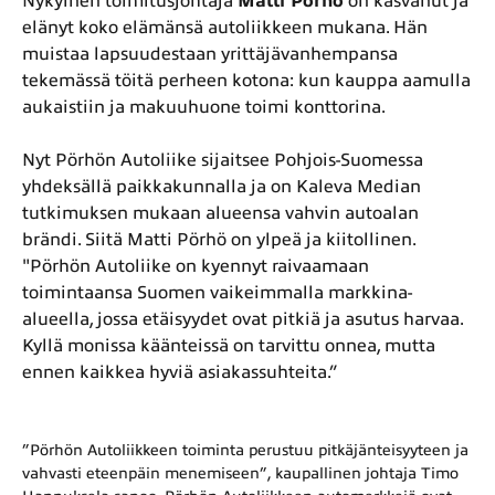
Nykyinen toimitusjohtaja
Matti Pörhö
on kasvanut ja
elänyt koko elämänsä autoliikkeen mukana. Hän
muistaa lapsuudestaan yrittäjävanhempansa
tekemässä töitä perheen kotona: kun kauppa aamulla
aukaistiin ja makuuhuone toimi konttorina.
Nyt Pörhön Autoliike sijaitsee Pohjois-Suomessa
yhdeksällä paikkakunnalla ja on Kaleva Median
tutkimuksen mukaan alueensa vahvin autoalan
brändi. Siitä Matti Pörhö on ylpeä ja kiitollinen.
"Pörhön Autoliike on kyennyt raivaamaan
toimintaansa Suomen vaikeimmalla markkina-
alueella, jossa etäisyydet ovat pitkiä ja asutus harvaa.
Kyllä monissa käänteissä on tarvittu onnea, mutta
ennen kaikkea hyviä asiakassuhteita.”
”Pörhön Autoliikkeen toiminta perustuu pitkäjänteisyyteen ja
vahvasti eteenpäin menemiseen”, kaupallinen johtaja Timo