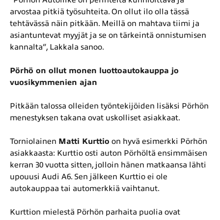
”Pörhön Autoliike on perinteitä kunnioittava ja
arvostaa pitkiä työsuhteita. On ollut ilo olla tässä
tehtävässä näin pitkään. Meillä on mahtava tiimi ja
asiantuntevat myyjät ja se on tärkeintä onnistumisen
kannalta”, Lakkala sanoo.
Pörhö on ollut monen luottoautokauppa jo
vuosikymmenien ajan
Pitkään talossa olleiden työntekijöiden lisäksi Pörhön
menestyksen takana ovat uskolliset asiakkaat.
Torniolainen
Matti Kurttio
on hyvä esimerkki Pörhön
asiakkaasta: Kurttio osti auton Pörhöltä ensimmäisen
kerran 30 vuotta sitten, jolloin hänen matkaansa lähti
upouusi Audi A6. Sen jälkeen Kurttio ei ole
autokauppaa tai automerkkiä vaihtanut.
Kurttion mielestä Pörhön parhaita puolia ovat