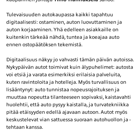
Tulevaisuuden autokaupassa kaikki tapahtuu
digitaalisesti: ostaminen, auton luovuttaminen ja
auton korjaaminen. Yhä edelleen asiakkaille on
kuitenkin tärkeää nähdä, tuntea ja koeajaa auto
ennen ostopäätöksen tekemistä.
Digitaalisuus näkyy jo vahvasti tämän päivän autoissa.
Nykypäivän autot toimivat kuin älypuhelimet: autosta
voi etsiä ja varata esimerkiksi erilaisia palveluita,
kuten ravintoloita ja hotelleja. Myös turvallisuus on
lisääntynyt: auto tunnistaa nopeusrajoituksen ja
muuttaa nopeutta tilanteeseen sopivaksi, kaistavahti
huolehtii, että auto pysyy kaistalla, ja turvatekniikka
pitää etäisyyden edellä ajavaan autoon. Autot myös
keskustelevat vian sattuessa suoraan autohuollon ja -
tehtaan kanssa.