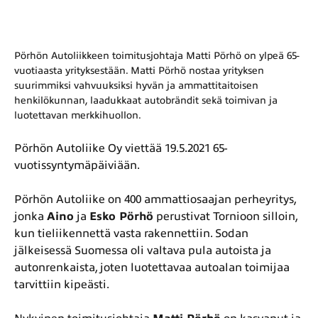
Pörhön Autoliikkeen toimitusjohtaja Matti Pörhö on ylpeä 65-
vuotiaasta yrityksestään. Matti Pörhö nostaa yrityksen
suurimmiksi vahvuuksiksi hyvän ja ammattitaitoisen
henkilökunnan, laadukkaat autobrändit sekä toimivan ja
luotettavan merkkihuollon.
Pörhön Autoliike Oy viettää 19.5.2021 65-
vuotissyntymäpäiviään.
Pörhön Autoliike on 400 ammattiosaajan perheyritys,
jonka
Aino
ja
Esko Pörhö
perustivat Tornioon silloin,
kun tieliikennettä vasta rakennettiin. Sodan
jälkeisessä Suomessa oli valtava pula autoista ja
autonrenkaista, joten luotettavaa autoalan toimijaa
tarvittiin kipeästi.