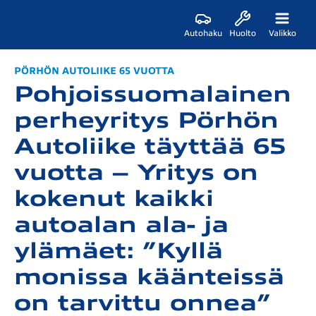
Autohaku
Huolto
Valikko
PÖRHÖN AUTOLIIKE 65 VUOTTA
Pohjoissuomalainen
perheyritys Pörhön
Autoliike täyttää 65
vuotta – Yritys on
kokenut kaikki
autoalan ala- ja
ylämäet: ”Kyllä
monissa käänteissä
on tarvittu onnea”