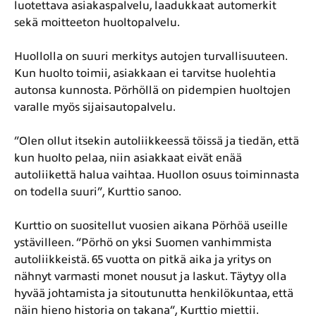
luotettava asiakaspalvelu, laadukkaat automerkit
sekä moitteeton huoltopalvelu.
Huollolla on suuri merkitys autojen turvallisuuteen.
Kun huolto toimii, asiakkaan ei tarvitse huolehtia
autonsa kunnosta. Pörhöllä on pidempien huoltojen
varalle myös sijaisautopalvelu.
”Olen ollut itsekin autoliikkeessä töissä ja tiedän, että
kun huolto pelaa, niin asiakkaat eivät enää
autoliikettä halua vaihtaa. Huollon osuus toiminnasta
on todella suuri”, Kurttio sanoo.
Kurttio on suositellut vuosien aikana Pörhöä useille
ystävilleen. ”Pörhö on yksi Suomen vanhimmista
autoliikkeistä. 65 vuotta on pitkä aika ja yritys on
nähnyt varmasti monet nousut ja laskut. Täytyy olla
hyvää johtamista ja sitoutunutta henkilökuntaa, että
näin hieno historia on takana”, Kurttio miettii.