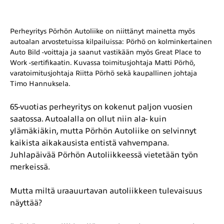
Perheyritys Pörhön Autoliike on niittänyt mainetta myös
autoalan arvostetuissa kilpailuissa: Pörhö on kolminkertainen
Auto Bild -voittaja ja saanut vastikään myös Great Place to
Work -sertifikaatin. Kuvassa toimitusjohtaja Matti Pörhö,
varatoimitusjohtaja Riitta Pörhö sekä kaupallinen johtaja
Timo Hannuksela.
65-vuotias perheyritys on kokenut paljon vuosien
saatossa. Autoalalla on ollut niin ala- kuin
ylämäkiäkin, mutta Pörhön Autoliike on selvinnyt
kaikista aikakausista entistä vahvempana.
Juhlapäivää Pörhön Autoliikkeessä vietetään työn
merkeissä.
Mutta miltä uraauurtavan autoliikkeen tulevaisuus
näyttää?