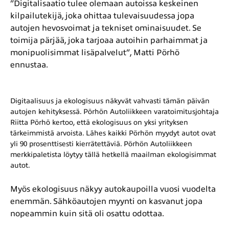
”Digitalisaatio tulee olemaan autoissa keskeinen
kilpailutekijä, joka ohittaa tulevaisuudessa jopa
autojen hevosvoimat ja tekniset ominaisuudet. Se
toimija pärjää, joka tarjoaa autoihin parhaimmat ja
monipuolisimmat lisäpalvelut”, Matti Pörhö
ennustaa.
Digitaalisuus ja ekologisuus näkyvät vahvasti tämän päivän
autojen kehityksessä. Pörhön Autoliikkeen varatoimitusjohtaja
Riitta Pörhö kertoo, että ekologisuus on yksi yrityksen
tärkeimmistä arvoista. Lähes kaikki Pörhön myydyt autot ovat
yli 90 prosenttisesti kierrätettäviä. Pörhön Autoliikkeen
merkkipaletista löytyy tällä hetkellä maailman ekologisimmat
autot.
Myös ekologisuus näkyy autokaupoilla vuosi vuodelta
enemmän. Sähköautojen myynti on kasvanut jopa
nopeammin kuin sitä oli osattu odottaa.