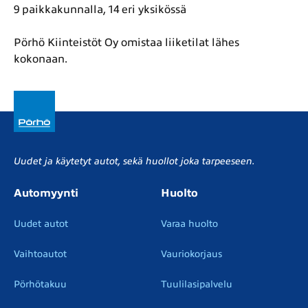
9 paikkakunnalla, 14 eri yksikössä
Pörhö Kiinteistöt Oy omistaa liiketilat lähes
kokonaan.
Uudet ja käytetyt autot, sekä huollot joka tarpeeseen.
Automyynti
Huolto
Uudet autot
Varaa huolto
Vaihtoautot
Vauriokorjaus
Pörhötakuu
Tuulilasipalvelu