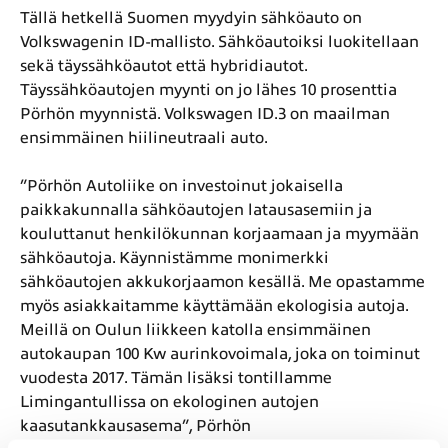
Tällä hetkellä Suomen myydyin sähköauto on
Volkswagenin ID-mallisto. Sähköautoiksi luokitellaan
sekä täyssähköautot että hybridiautot.
Täyssähköautojen myynti on jo lähes 10 prosenttia
Pörhön myynnistä. Volkswagen ID.3 on maailman
ensimmäinen hiilineutraali auto.
”Pörhön Autoliike on investoinut jokaisella
paikkakunnalla sähköautojen latausasemiin ja
kouluttanut henkilökunnan korjaamaan ja myymään
sähköautoja. Käynnistämme monimerkki
sähköautojen akkukorjaamon kesällä. Me opastamme
myös asiakkaitamme käyttämään ekologisia autoja.
Meillä on Oulun liikkeen katolla ensimmäinen
autokaupan 100 Kw aurinkovoimala, joka on toiminut
vuodesta 2017. Tämän lisäksi tontillamme
Limingantullissa on ekologinen autojen
kaasutankkausasema”, Pörhön