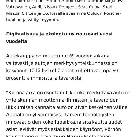
Hannuksela sanoo. Pörhön Autoliikkeen automerkkejä ovat
Volkswagen, Audi, Nissan, Peugeot, Seat, Cupra, Skoda,
Mazda, Citroën ja DS. Kesällä avaamme Ouluun Porsche-
huollon ja välitysmyynnin.
Digitaalisuus ja ekologisuus nousevat vuosi
vuodelta
Autokauppa on muuttunut 65 vuoden aikana
valtavasti ja autojen merkitys yhteiskunnassa on
kasvanut. Tällä hetkellä autot kuljettavat jopa 90
prosenttia ihmisistä ja tavaroista.
”Korona-aika on osoittanut, kuinka merkittävä auto on
yhteiskunnan moottorina. Ihmisten ja tavaroiden
liikkumisen kannalta auto on aivan keskeinen väline.
Autoala on ylivoimaisesti tärkein teknologisten
innovaatioiden kokeilupaikka, ja sitä kautta uudet
asiat leviävät myös asiakkaiden käyttöön”, Pörhön
kaupallinen johtaja
Timo Hannuksela
sanoo.