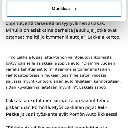
työskennellyt jo yli 20 vuotta.
Muokkaa
”Kun on ollut 35 vuotta asiakaspalveluammatissa, on
oppinut, että tärkeintä on tyytyväinen asiakas.
Minulla on asiakkaina perheitä ja sukuja, jotka ovat
ostaneet meiltä jo kymmeniä autoja”, Lakkala kertoo.
Timo Lakkala lupaa, että Pörhön vaihtoautovalikoimasta
löytyy jokaiselle asiakkaalle sopiva auto. ”Olemme vuosien
varrella kehittäneet toimintaamme ja toimimme tarkan
vaihtoautoprosessin mukaan. Saamme auton viidessä
päivässä myyntikuntoon: ensin auto fiksataan, kunnostetaan,
sitten kuvataan ja laitetaan myyntiin”, Lakkala sanoo.
Lakkala on kiitollinen siitä, että on saanut tehdä
pitkän uran Pörhöllä. Myös Lakkalan pojat
Veli-
Pekka
ja
Joni
työskentelevät Pörhön Autoliikkeessä.