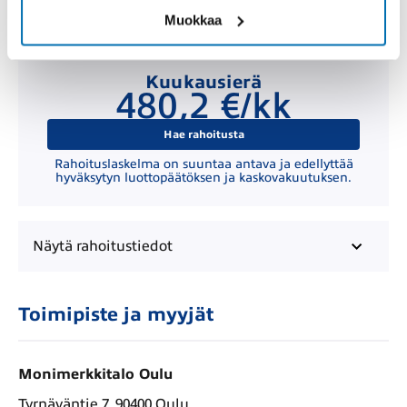
Muokkaa
Kuukausierä
480,2 €/kk
Hae rahoitusta
Rahoituslaskelma on suuntaa antava ja edellyttää
hyväksytyn luottopäätöksen ja kaskovakuutuksen.
Näytä
rahoitustiedot
Toimipiste ja myyjät
Monimerkkitalo Oulu
Tyrnäväntie 7, 90400 Oulu