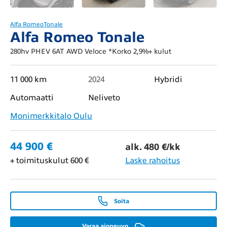
Alfa Romeo
Tonale
Alfa Romeo Tonale
280hv PHEV 6AT AWD Veloce *Korko 2,9%+ kulut
11 000 km
2024
Hybridi
Automaatti
Neliveto
Monimerkkitalo Oulu
44 900 €
alk. 480 €/kk
+ toimituskulut 600 €
Laske rahoitus
Soita
Varaa ajoneuvo