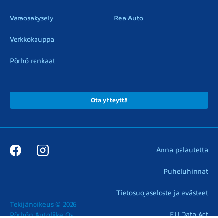
Varaosakysely
RealAuto
Verkkokauppa
Pörhö renkaat
Ota yhteyttä
Anna palautetta
Puheluhinnat
Tietosuojaseloste ja evästeet
Tekijänoikeus © 2026

EU Data Act
Pörhön Autoliike Oy