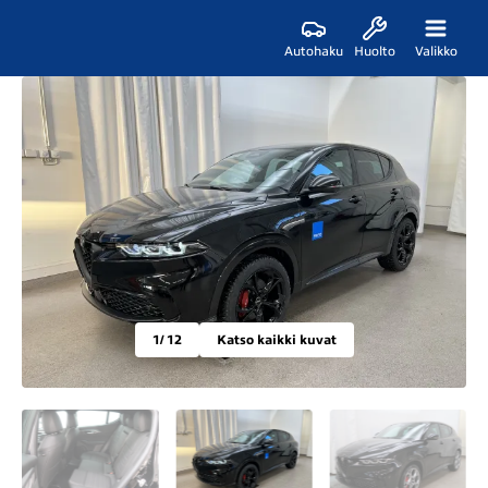
Autohaku
Huolto
Valikko
1
/ 12
Katso kaikki kuvat