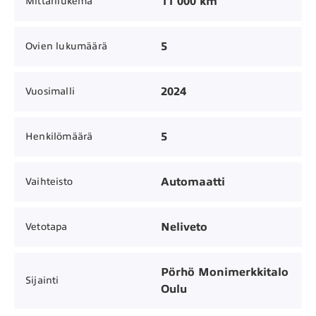
11 000 km
Mittarilukema
5
Ovien lukumäärä
2024
Vuosimalli
5
Henkilömäärä
Automaatti
Vaihteisto
Neliveto
Vetotapa
Pörhö Monimerkkitalo
Sijainti
Oulu