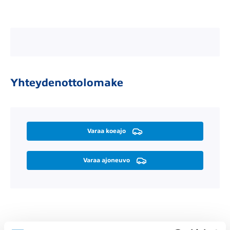
Yhteydenottolomake
Varaa koeajo
Varaa ajoneuvo
Räätälöi itsellesi sopiva rahoitus