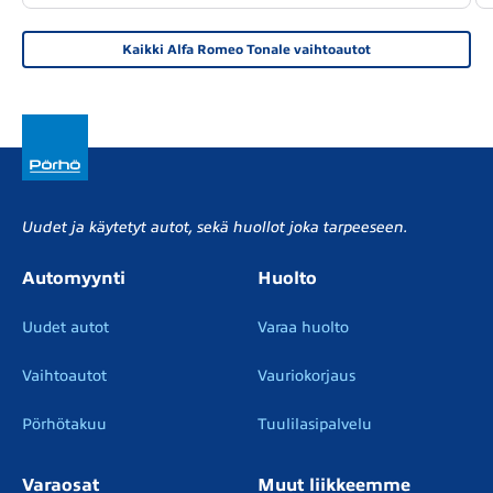
Kaikki Alfa Romeo Tonale vaihtoautot
Uudet ja käytetyt autot, sekä huollot joka tarpeeseen.
Automyynti
Huolto
Uudet autot
Varaa huolto
Vaihtoautot
Vauriokorjaus
Pörhötakuu
Tuulilasipalvelu
Varaosat
Muut liikkeemme