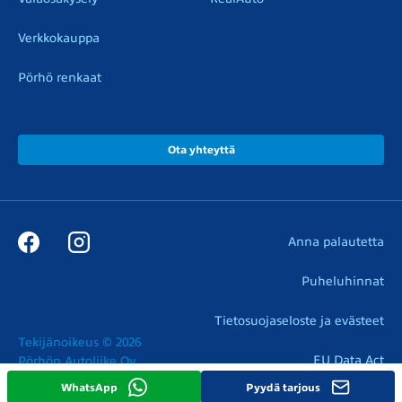
Verkkokauppa
Pörhö renkaat
Ota yhteyttä
Anna palautetta
Puheluhinnat
Tietosuojaseloste ja evästeet
Tekijänoikeus © 2026

EU Data Act
Pörhön Autoliike Oy
WhatsApp
Pyydä tarjous