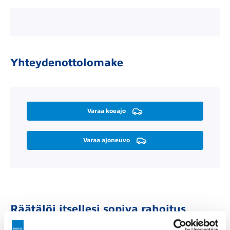
Yhteydenottolomake
Varaa koeajo
Varaa ajoneuvo
Räätälöi itsellesi sopiva rahoitus