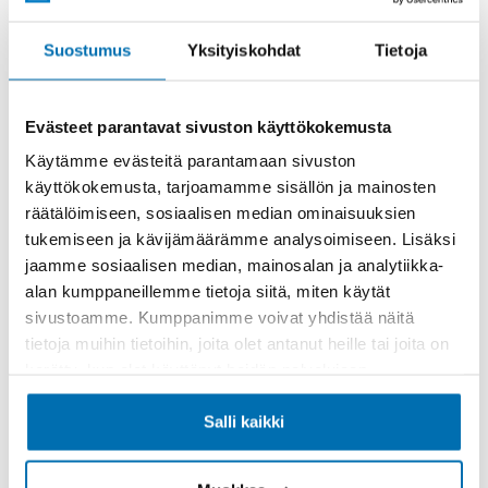
Rahoitusaika (kk)
Suostumus
Yksityiskohdat
Tietoja
Evästeet parantavat sivuston käyttökokemusta
Käytämme evästeitä parantamaan sivuston
käyttökokemusta, tarjoamamme sisällön ja mainosten
Käsiraha tai vaihtoauto (€)
räätälöimiseen, sosiaalisen median ominaisuuksien
tukemiseen ja kävijämäärämme analysoimiseen. Lisäksi
jaamme sosiaalisen median, mainosalan ja analytiikka-
alan kumppaneillemme tietoja siitä, miten käytät
sivustoamme. Kumppanimme voivat yhdistää näitä
tietoja muihin tietoihin, joita olet antanut heille tai joita on
Suurempi viimeinen erä (€)
kerätty, kun olet käyttänyt heidän palvelujaan.
Salli kaikki