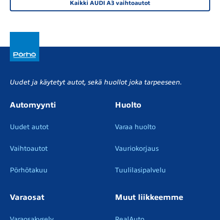
Kaikki AUDI A3 vaihtoautot
Uudet ja käytetyt autot, sekä huollot joka tarpeeseen.
Automyynti
Huolto
Uudet autot
Varaa huolto
Vaihtoautot
Vauriokorjaus
Pörhötakuu
Tuulilasipalvelu
Varaosat
Muut liikkeemme
Varaosakysely
RealAuto