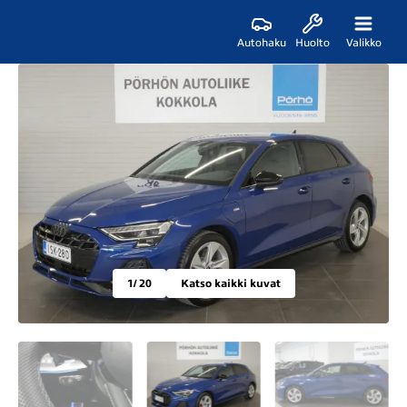
Autohaku
Huolto
Valikko
1
/ 20
Katso kaikki kuvat