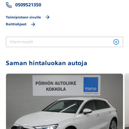
0509521350
Toimipisteen sivulle
Reittiohjeet
Näytä myyjät
Saman hintaluokan autoja