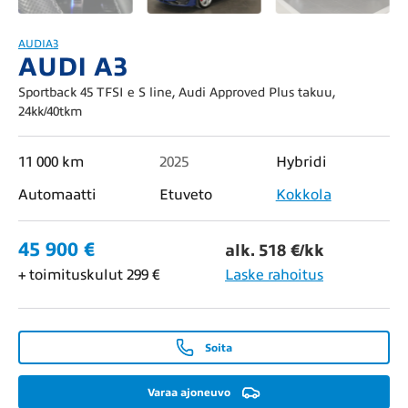
AUDI
A3
AUDI A3
Sportback 45 TFSI e S line, Audi Approved Plus takuu,
24kk/40tkm
11 000 km
2025
Hybridi
Automaatti
Etuveto
Kokkola
45 900 €
alk. 518 €/kk
+ toimituskulut 299 €
Laske rahoitus
Soita
Varaa ajoneuvo