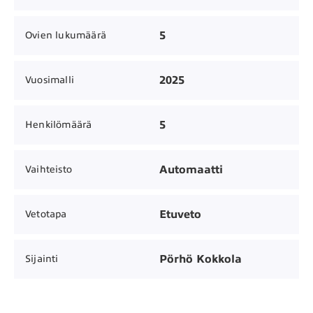
5
Ovien lukumäärä
2025
Vuosimalli
5
Henkilömäärä
Automaatti
Vaihteisto
Etuveto
Vetotapa
Pörhö Kokkola
Sijainti